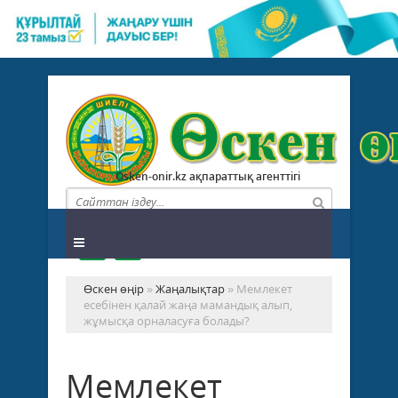
Osken-onir.kz ақпараттық агенттігі
Өскен өңір
»
Жаңалықтар
» Мемлекет
есебінен қалай жаңа мамандық алып,
жұмысқа орналасуға болады?
Мемлекет