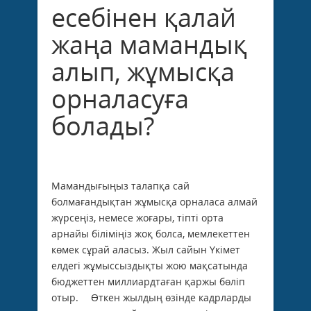
есебінен қалай
жаңа мамандық
алып, жұмысқа
орналасуға
болады?
Мамандығыңыз талапқа сай
болмағандықтан жұмысқа орналаса алмай
жүрсеңіз, немесе жоғары, тіпті орта
арнайы біліміңіз жоқ болса, мемлекеттен
көмек сұрай аласыз. Жыл сайын Үкімет
елдегі жұмыссыздықты жою мақсатында
бюджеттен миллиардтаған қаржы бөліп
отыр.
Өткен жылдың өзінде кадрларды