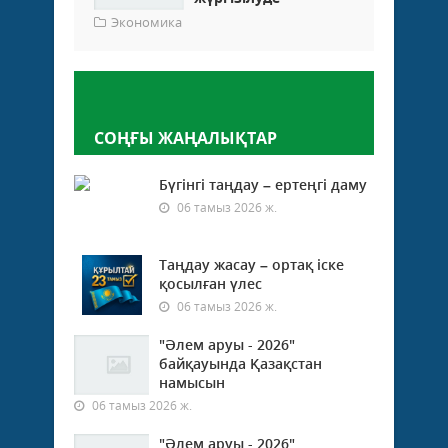
Экономика
Пікір қалдыру
СОҢҒЫ ЖАҢАЛЫҚТАР
Бүгінгі таңдау – ертеңгі даму
06 тамыз 2026 ж.
Таңдау жасау – ортақ іске
қосылған үлес
06 тамыз 2026 ж.
"Әлем аруы - 2026"
байқауында Қазақстан
намысын
06 тамыз 2026 ж.
"Әлем аруы - 2026"