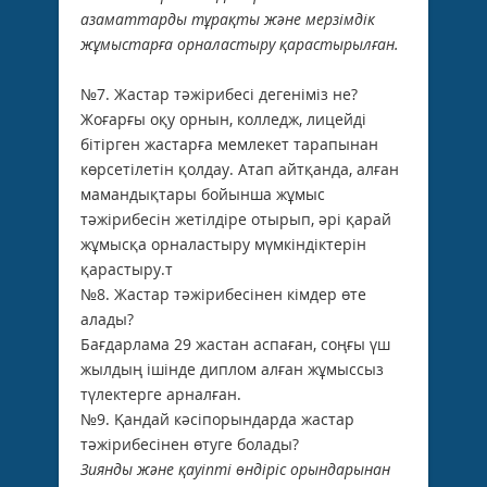
азаматтарды тұрақты және мерзімдік
жұмыстарға орналастыру қарастырылған.
№7. Жастар тәжірибесі дегеніміз не?
Жоғарғы оқу орнын, колледж, лицейді
бітірген жастарға мемлекет тарапынан
көрсетілетін қолдау. Атап айтқанда, алған
мамандықтары бойынша жұмыс
тәжірибесін жетілдіре отырып, әрі қарай
жұмысқа орналастыру мүмкіндіктерін
қарастыру.т
№8. Жастар тәжірибесінен кімдер өте
алады?
Бағдарлама 29 жастан аспаған, соңғы үш
жылдың ішінде диплом алған жұмыссыз
түлектерге арналған.
№9. Қандай кәсіпорындарда жастар
тәжірибесінен өтуге болады?
Зиянды және қауіпті өндіріс орындарынан