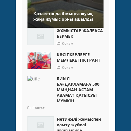
Қазақстанда 6 мыңға жуық
жаңа жұмыс орны ашылды
ЖҰМЫСТАР ЖАЛҒАСА
БЕРМЕК
Қоғам
КӘСІПКЕРЛЕРГЕ
МЕМЛЕКЕТТІК ГРАНТ
Қоғам
БИЫЛ
БАҒДАРЛАМАҒА 500
МЫҢНАН АСТАМ
АЗАМАТ ҚАТЫСУЫ
МҮМКІН
Саясат
Нәтижелі жұмыспен
қамту жүйелі
жүргізілуде