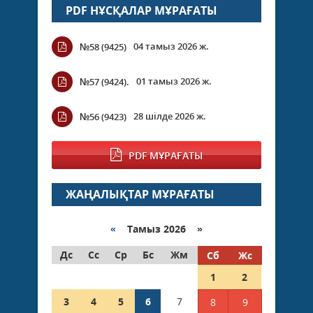
PDF НҰСҚАЛАР МҰРАҒАТЫ
04 тамыз 2026 ж.
№58 (9425)
01 тамыз 2026 ж.
№57 (9424).
28 шілде 2026 ж.
№56 (9423)
PDF МҰРАҒАТЫ
ЖАҢАЛЫҚТАР МҰРАҒАТЫ
«
Тамыз 2026 »
Дс
Сс
Ср
Бс
Жм
Сб
Жс
1
2
3
4
5
6
7
8
9