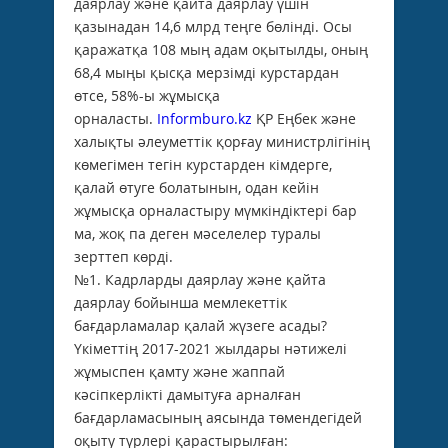
даярлау және қайта даярлау үшін
қазынадан 14,6 млрд теңге бөлінді. Осы
қаражатқа 108 мың адам оқытылды, оның
68,4 мыңы қысқа мерзімді курстардан
өтсе, 58%-ы жұмысқа
орналасты.
Informburo.kz
ҚР Еңбек және
халықты әлеуметтік қорғау министрлігінің
көмегімен тегін курстарден кімдерге,
қалай өтуге болатынын, одан кейін
жұмысқа орналастыру мүмкіндіктері бар
ма, жоқ па деген мәселелер туралы
зерттеп көрді.
№1. Кадрларды даярлау және қайта
даярлау бойынша мемлекеттік
бағдарламалар қалай жүзеге асады?
Үкіметтің 2017-2021 жылдары нәтижелі
жұмыспен қамту және жаппай
кәсіпкерлікті дамытуға арналған
бағдарламасының аясында төмендегідей
оқыту түрлері қарастырылған: