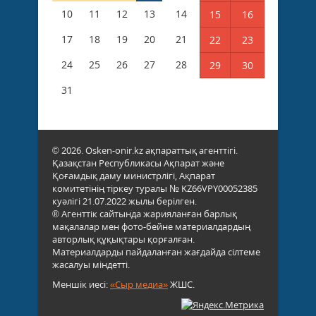
10
11
12
13
14
15
16
17
18
19
20
21
22
23
24
25
26
27
28
29
30
31
© 2026. Osken-onir.kz ақпараттық агенттігі.
Қазақстан Республикасы Ақпарат және
Қоғамдық даму министрлігі, Ақпарат
комитетінің тіркеу туралы № KZ66VPY00052385
куәлігі 21.07.2022 жылы берілген.
® Агенттік сайтында жарияланған барлық
мақалалар мен фото-бейне материалдардың
авторлық құқықтары қорғалған.
Материалдарды пайдаланған жағдайда сілтеме
жасалуы міндетті.
Меншік иесі:
«Сыр медиа»
ЖШС.