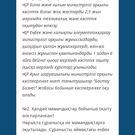
•ҚР Білім және ғылым министрлігі арқылы
кәсіптік білімі жоқ жастарды 2,5 жыл
мерзімдік техникалық және кәсіптік
оқытудан өткізу;
•ҚР Еңбек және халықты әлеуметтікқорғау
министрлігі арқылы жұмыссыздарды,
қысқарып қалған жұмыскерлерді, өзін-өзі
өнімсіз жұмыспен қамтығандарды 1 айдан 6
айға дейінгі қысқа мерзімді кәсіптік оқыту
(қысқа мерзімді курстар) ұсынылады;
•ҚР Ауыл шаруашылығы министрлігі арқылы
кәсіпкерлікке ниет танытушылар "Бастау
Бизнес" жобасы бойынша кәсіпкерлікке оқи
алады.
№2. Қандай мамандықтар бойынша оқыту
жоспарланған?
Нарықта сұранысқа ие мамандықтарға
оқытылады. Сұранысты аймақтағы еңбек