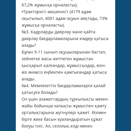
67,2% жұмысқа орналасты);
•Тракторист-машинист (4179 адам
оқытылып, 4001 адам оқуын аяқтады, 73%
жұмысқа орналасты).
№3. Кадрларды даярлау және қайта
даярлау бағдарламаларына кімдер қатыса
алады?
Бұған 9-11 сынып оқушыларынан бастап,
зейнетке жасы жетпеген жұмыстан
қысқарып қалғандар, жұмыссыздар, өзін-
өзі өнімсіз еңбекпен қамтығандар қатыса
алады.
№4. Мемлекеттік бағдарламаларға қалай
қатысуға болады?
Ол үшін азаматтардың тұрғылықты мекен-
жайы бойынша халықты жұмыспен қамту
орталықтарына жүгінулері қажет. Өзімен
бірге жеке басын куәландыратын құжат
болуы тиіс. Ал, селолық елді-мекен