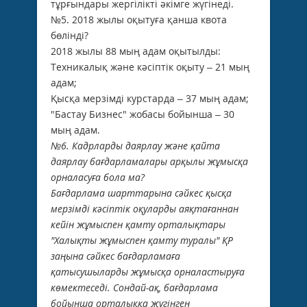
тұрғындары жергілікті әкімге жүгінеді.
№5. 2018 жылы оқытуға қанша квота
бөлінді?
2018 жылы 88 мың адам оқытылды:
Техникалық және кәсіптік оқыту – 21 мың
адам;
Қысқа мерзімді курстарда – 37 мың адам;
"Бастау Бизнес" жобасы бойынша – 30
мың адам.
№6. Кадрларды даярлау және қайта
даярлау бағдарламалары арқылы жұмысқа
орналасуға бола ма?
Бағдарлама шарттарына сәйкес қысқа
мерзімді кәсіптік оқуларды аяқтағаннан
кейін жұмыспен қамту орталықтары
"Халықты жұмыспен қамту туралы" ҚР
заңына сәйкес бағдарламаға
қатысушыларды жұмысқа орналастыруға
көмектеседі. Сондай-ақ, бағдарлама
бойынша орталыққа жүгінген