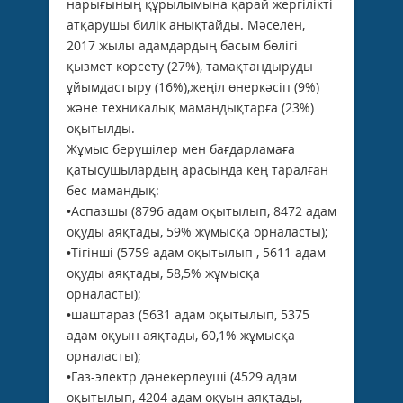
нарығының құрылымына қарай жергілікті
атқарушы билік анықтайды. Мәселен,
2017 жылы адамдардың басым бөлігі
қызмет көрсету (27%), тамақтандыруды
ұйымдастыру (16%),жеңіл өнеркәсіп (9%)
және техникалық мамандықтарға (23%)
оқытылды.
Жұмыс берушілер мен бағдарламаға
қатысушылардың арасында кең таралған
бес мамандық:
•Аспазшы (8796 адам оқытылып, 8472 адам
оқуды аяқтады, 59% жұмысқа орналасты);
•Тігінші (5759 адам оқытылып , 5611 адам
оқуды аяқтады, 58,5% жұмысқа
орналасты);
•шаштараз (5631 адам оқытылып, 5375
адам оқуын аяқтады, 60,1% жұмысқа
орналасты);
•Газ-электр дәнекерлеуші (4529 адам
оқытылып, 4204 адам оқуын аяқтады,