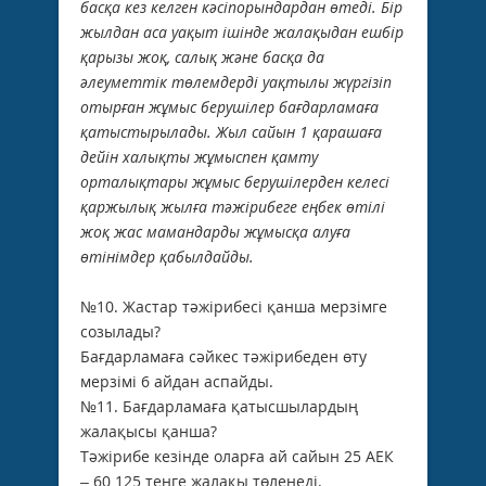
басқа кез келген кәсіпорындардан өтеді. Бір
жылдан аса уақыт ішінде жалақыдан ешбір
қарызы жоқ, салық және басқа да
әлеуметтік төлемдерді уақтылы жүргізіп
отырған жұмыс берушілер бағдарламаға
қатыстырылады. Жыл сайын 1 қарашаға
дейін халықты жұмыспен қамту
орталықтары жұмыс берушілерден келесі
қаржылық жылға тәжірибеге еңбек өтілі
жоқ жас мамандарды жұмысқа алуға
өтінімдер қабылдайды.
№10. Жастар тәжірибесі қанша мерзімге
созылады?
Бағдарламаға сәйкес тәжірибеден өту
мерзімі 6 айдан аспайды.
№11. Бағдарламаға қатысшылардың
жалақысы қанша?
Тәжірибе кезінде оларға ай сайын 25 АЕК
– 60 125 теңге жалақы төленеді.