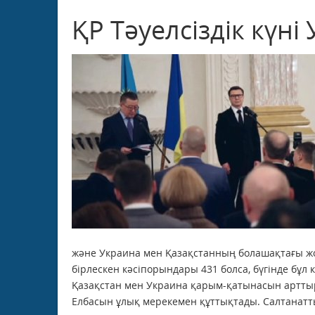
ҚР Тәуелсіздік күні
және Украина мен Қазақстанның болашақтағы жос
бірлескен кәсіпорындары 431 болса, бүгінде бұл
Қазақстан мен Украина қарым-қатынасын артты
Елбасын ұлық мерекемен құттықтады. Салтанатты