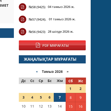
Н
ЗМЕТ
04 тамыз 2026 ж.
№58 (9425)
01 тамыз 2026 ж.
№57 (9424).
28 шілде 2026 ж.
№56 (9423)
PDF МҰРАҒАТЫ
ЖАҢАЛЫҚТАР МҰРАҒАТЫ
«
Тамыз 2026 »
Дс
Сс
Ср
Бс
Жм
Сб
Жс
1
2
3
4
5
6
7
8
9
10
11
12
13
14
15
16