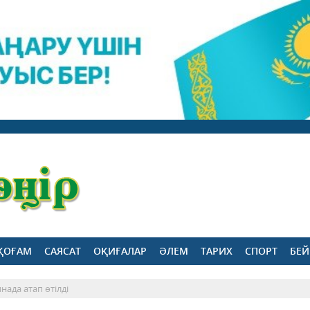
ҚОҒАМ
САЯСАТ
ОҚИҒАЛАР
ӘЛЕМ
ТАРИХ
СПОРТ
БЕЙ
инада атап өтілді