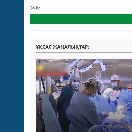
24.kz
ҰҚСАС ЖАҢАЛЫҚТАР: