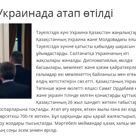
 Украинада атап өтілді
Тәуелсіздік күні Украина Қазақстан жаңалықт
Қазақстанның Украина және Молдовадағы елші
Тәуелсіздік күніне қатысты қабылдау шарасын
ұйымдастарды. Салтанатқа Украинаның игі
жақсылары жиналды. Дипломатиялық өкілдік
басшылары, мемлекет және қоғам қайраткерле
ғалымдар екі мемлекеттің байланысы мен еге
елдің жетістіктерін сөз етті. Қазақстаның Укр
Төтенше және өкілетті елшісі Самат Ордабаев 
және украин тілінде келген қонақтарды құттық
Қазақстанның 26 жыл ішіндегі жеткен табыст
парларына тоқталды. Атап өту керек, өткен жылы ғана екі елд
 көрсеткіш 700-ге жеткен. Бұл қарқынды ары қарай жалғастырып
ру жолдары пысықталды. Мәртебелі меймандар қазақ халқы м
ң соңы әсем әнмен өрілді.