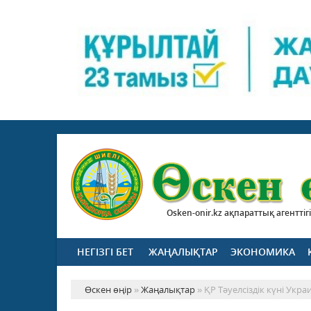
Osken-onir.kz ақпараттық агенттігі
НЕГІЗГІ БЕТ
ЖАҢАЛЫҚТАР
ЭКОНОМИКА
Өскен өңір
»
Жаңалықтар
» ҚР Тәуелсіздік күні Укра