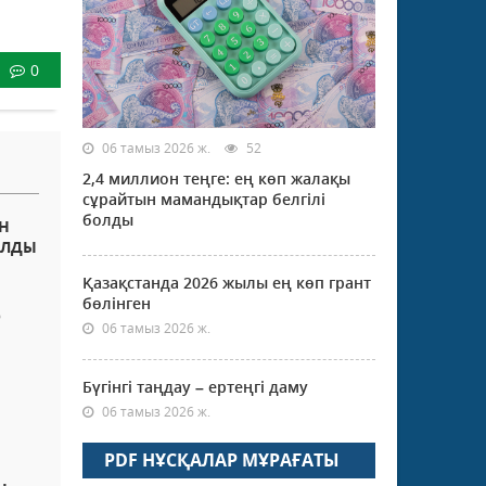
0
06 тамыз 2026 ж.
52
2,4 миллион теңге: ең көп жалақы
сұрайтын мамандықтар белгілі
болды
Н
ОЛДЫ
Қазақстанда 2026 жылы ең көп грант
бөлінген
р
06 тамыз 2026 ж.
Бүгінгі таңдау – ертеңгі даму
06 тамыз 2026 ж.
PDF НҰСҚАЛАР МҰРАҒАТЫ