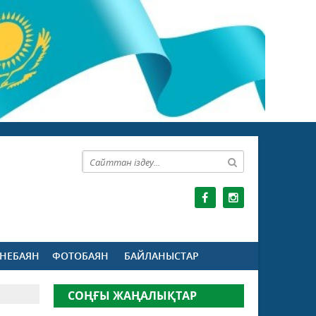
НЕБАЯН
ФОТОБАЯН
БАЙЛАНЫСТАР
СОҢҒЫ ЖАҢАЛЫҚТАР