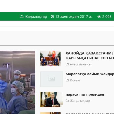
Жаңалықтар
13 желтоқсан 2017 ж.
2 068
ХАНОЙДА ҚАЗАҚСТАНМЕ
ҚАРЫМ-ҚАТЫНАС СӨЗ Б
әлем тынысы
Марапатқа лайық жанда
Қоғам
парасатты президент
Жаңалықтар