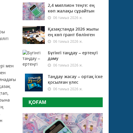
2,4 миллион теңге: ең
көп жалақы сұрайтын
06 тамыз 2026 ж.
Қазақстанда 2026 жылы
ары
ең көп грант бөлінген
лігі
06 тамыз 2026 ж.
Бүгінгі таңдау – ертеңгі
даму
06 тамыз 2026 ж.
рі мен
мен
Таңдау жасау – ортақ іске
аинадағы
қосылған үлес
қазақ
06 тамыз 2026 ж.
тап,
арына
ҚОҒАМ
ің
,
ен