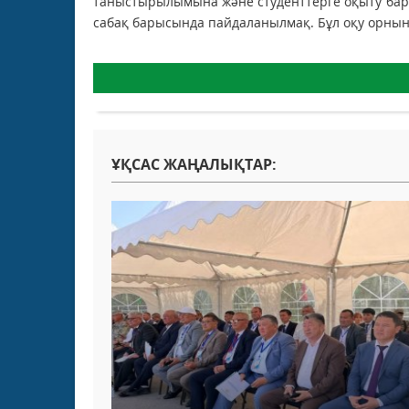
таныстырылымына және студенттерге оқыту бары
сабақ барысында пайдаланылмақ. Бұл оқу орнын
ҰҚСАС ЖАҢАЛЫҚТАР: