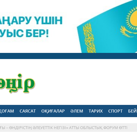
ҚОҒАМ
САЯСАТ
ОҚИҒАЛАР
ӘЛЕМ
ТАРИХ
СПОРТ
БЕЙ
– ӨНДІРІСТІҢ ӘЛЕУЕТТІК НЕГІЗІ» АТТЫ ОБЛЫСТЫҚ ФОРУМ ӨТТІ