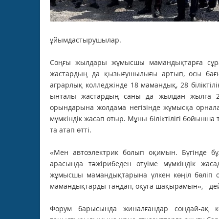
ұйымдастырушылар.
Соңғы жылдары жұмысшы мамандықтарға сұран
жастардың да қызығушылығы артып, осы бағы
аграрлық колледжінде 18 мамандық, 28 білікті
ынталы жастардың саны да жылдан жылға 20-
орындарына жолдама негізінде жұмысқа орнала
мүмкіндік жасап отыр. Мұны біліктілігі бойынша 
та атап өтті.
«Мен автоэлектрик болып оқимын. Бүгінде б
арасында тәжірибеден өтуіме мүмкіндік жа
жұмысшы мамандықтарына үлкен көңіл бөліп 
мамандықтарды таңдап, оқуға шақырамын», - дей
Форум барысында жиналғандар сондай-ақ к