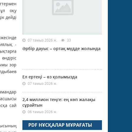
нттермен
Бұл оқу
ік дейді
жесінде
07 тамыз 2026 ж.
33
иялық -
Әрбір дауыс – ортақ мүдде жолында
дықтарға
өндіріс
жымы зор
алдыбаев
Ел ертеңі – өз қолымызда
07 тамыз 2026 ж.
амандар
басшысы
2,4 миллион теңге: ең көп жалақы
сұрайтын
сқа сай
06 тамыз 2026 ж.
PDF НҰСҚАЛАР МҰРАҒАТЫ
ғысының