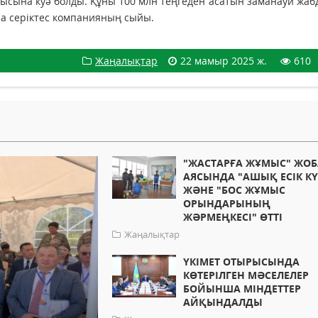
сына куә болды. Құны 100 млн теңгеден асатын заманауи жаб
а серіктес компанияның сыйы.
Жаңалықтар
22 мамыр 2025 ж.
610
"ЖАСТАРҒА ЖҰМЫС" ЖО
АЯСЫНДА "АШЫҚ ЕСІК КҮ
ЖӘНЕ "БОС ЖҰМЫС
ОРЫНДАРЫНЫҢ
ЖӘРМЕҢКЕСІ" ӨТТІ
Жаңалықтар
ҮКІМЕТ ОТЫРЫСЫНДА
КӨТЕРІЛГЕН МӘСЕЛЕЛЕР
БОЙЫНША МІНДЕТТЕР
АЙҚЫНДАЛДЫ