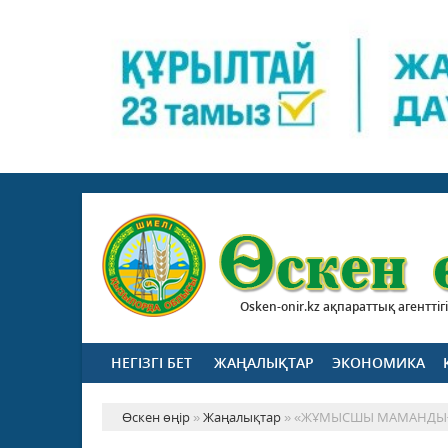
Osken-onir.kz ақпараттық агенттігі
НЕГІЗГІ БЕТ
ЖАҢАЛЫҚТАР
ЭКОНОМИКА
Өскен өңір
»
Жаңалықтар
» «ЖҰМЫСШЫ МАМАНДЫҒЫ 