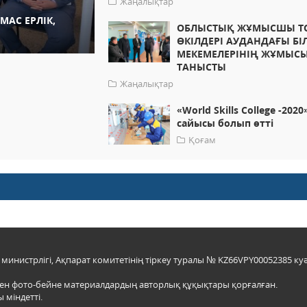
Жаңалықтар
АС ЕРЛІК,
ОБЛЫСТЫҚ ЖҰМЫСШЫ Т
ӨКІЛДЕРІ АУДАНДАҒЫ БІ
МЕКЕМЕЛЕРІНІҢ ЖҰМЫС
ТАНЫСТЫ
Жаңалықтар
«World Skills College -2020
сайысы болып өтті
Қоғам
инистрлігі, Ақпарат комитетінің тіркеу туралы № KZ66VPY00052385 куә
мен фото-бейне материалдардың авторлық құқықтары қорғалған.
 міндетті.