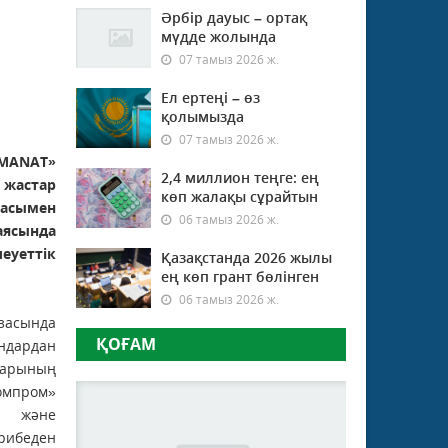
Әрбір дауыс – ортақ
мүдде жолында
07 тамыз 2026 ж.
Ел ертеңі – өз
қолымызда
07 тамыз 2026 ж.
AMANAT»
2,4 миллион теңге: ең
жастар
көп жалақы сұрайтын
асымен
06 тамыз 2026 ж.
сында
уеттік
Қазақстанда 2026 жылы
ең көп грант бөлінген
06 тамыз 2026 ж.
засында
ҚОҒАМ
дардан
дарының
омпром»
н және
рибеден