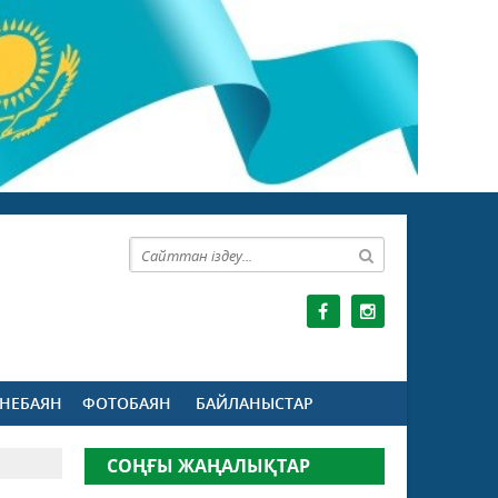
НЕБАЯН
ФОТОБАЯН
БАЙЛАНЫСТАР
СОҢҒЫ ЖАҢАЛЫҚТАР