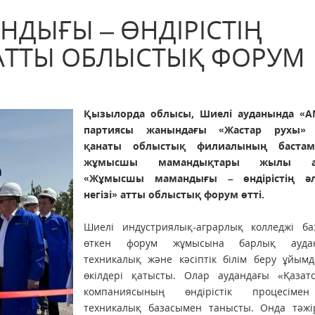
ДЫҒЫ – ӨНДІРІСТІҢ
» АТТЫ ОБЛЫСТЫҚ ФОРУМ
Қызылорда облысы, Шиелі ауданында «
партиясы жанындағы «Жастар рухы» 
қанаты облыстық филиалының бастам
жұмысшы мамандықтары жылы ая
«Жұмысшы мамандығы – өндірістің әле
негізі» атты облыстық форум өтті.
Шиелі индустриялық-аграрлық колледжі ба
өткен форум жұмысына барлық аудан
техникалық және кәсіптік білім беру ұйым
өкілдері қатысты. Олар аудандағы «Қазат
компаниясының өндірістік процесіме
техникалық базасымен танысты. Онда тәжі