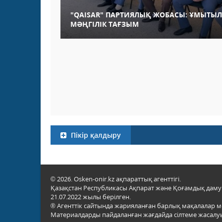
"QAISAR" ПАРТИЯЛЫҚ ЖОБАСЫ: ҰМЫТЫЛМ
МӘҢГІЛІК ТАҒЗЫМ
Пікір қалдыру
© 2026. Osken-onir.kz ақпараттық агенттігі.
Қазақстан Республикасы Ақпарат және Қоғамдық даму м
21.07.2022 жылы берілген.
® Агенттік сайтында жарияланған барлық мақалалар 
Материалдарды пайдаланған жағдайда сілтеме жасалуы