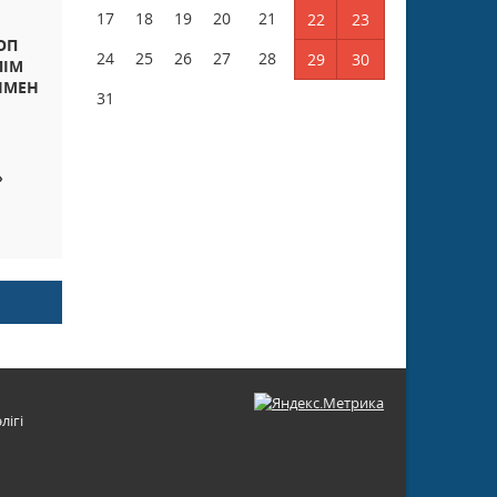
17
18
19
20
21
22
23
ОП
24
25
26
27
28
29
30
ЛІМ
ЫМЕН
31
»
лігі