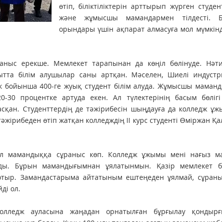
өтіп, біліктіліктерін арттырып жүрген студе
және жұмысшы мамандармен тілдесті. 
орындары үшін ақпарат алмасуға мол мүмкінд
ыс ерекше. Мемлекет тарапынан да көңіл бөлінуде. Нәти
тта білім алушылар саны артқан. Мәселен, Шиелі индустр
лік бойынша 400-ге жуық студент білім алуда. Жұмысшы маман
30 процентке артуда екен. Ал түлектерінің басым бөлігі 
сқан. Студенттердің де тәжірибесін шыңдауға да колледж ұ
тәжірибеден өтіп жатқан колледждің ІІ курс студенті Өміржан Қ
ұл мамандыққа сұраныс көп. Колледж ұжымы мені нағыз м
сады. Бұрын мамандығымнан ұялатынмын. Қазір мемлекет 
отыр. Замандастарыма айтатыным ештеңеден ұялмай, сұраны
ді ол.
олледж ауласына жаңадан орнатылған бұрғылау қондыр