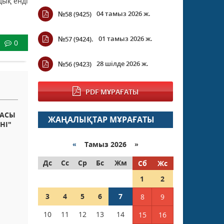
дық енді
04 тамыз 2026 ж.
№58 (9425)
01 тамыз 2026 ж.
№57 (9424).
0
28 шілде 2026 ж.
№56 (9423)
PDF МҰРАҒАТЫ
БАСЫ
ЖАҢАЛЫҚТАР МҰРАҒАТЫ
НІ"
«
Тамыз 2026 »
Дс
Сс
Ср
Бс
Жм
Сб
Жс
1
2
3
4
5
6
7
8
9
10
11
12
13
14
15
16