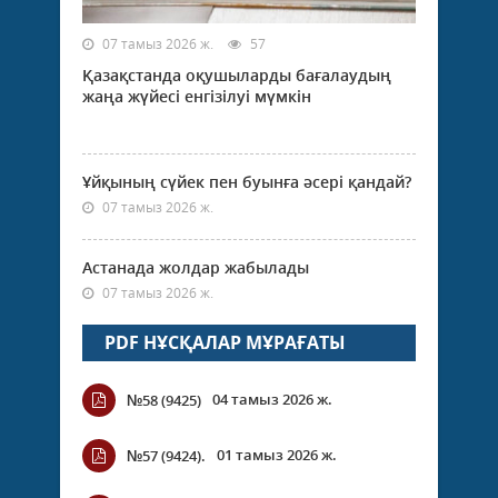
07 тамыз 2026 ж.
57
Қазақстанда оқушыларды бағалаудың
жаңа жүйесі енгізілуі мүмкін
Ұйқының сүйек пен буынға әсері қандай?
07 тамыз 2026 ж.
Астанада жолдар жабылады
07 тамыз 2026 ж.
PDF НҰСҚАЛАР МҰРАҒАТЫ
04 тамыз 2026 ж.
№58 (9425)
01 тамыз 2026 ж.
№57 (9424).