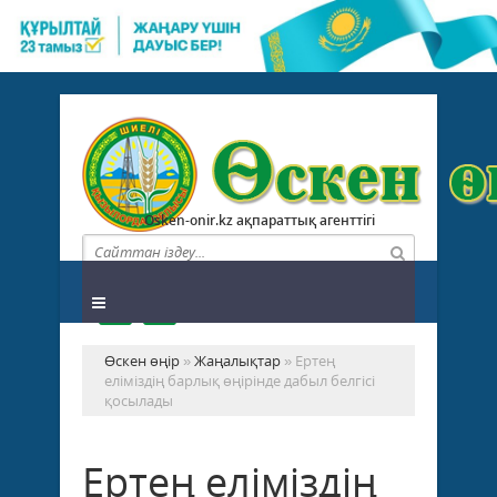
Osken-onir.kz ақпараттық агенттігі
Өскен өңір
»
Жаңалықтар
» Ертең
еліміздің барлық өңірінде дабыл белгісі
қосылады
Ертең еліміздің