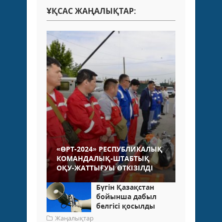
ҰҚСАС ЖАҢАЛЫҚТАР:
«ӨРТ-2024» РЕСПУБЛИКАЛЫҚ
КОМАНДАЛЫҚ-ШТАБТЫҚ
ОҚУ-ЖАТТЫҒУЫ ӨТКІЗІЛДІ
Бүгін Қазақстан
бойынша дабыл
белгісі қосылды
Жаңалықтар