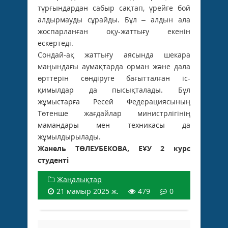
тұрғындардан сабыр сақтап, үрейге бой
алдырмауды сұрайды. Бұл – алдын ала
жоспарланған оқу-жаттығу екенін
ескертеді.
Сондай-ақ жаттығу аясында шекара
маңындағы аумақтарда орман және дала
өрттерін сөндіруге бағытталған іс-
қимылдар да пысықталады. Бұл
жұмыстарға Ресей Федерациясының
Төтенше жағдайлар министрлігінің
мамандары мен техникасы да
жұмылдырылады.
Жанель ТӨЛЕУБЕКОВА, ЕҰУ 2 курс
студенті
Жаңалықтар
21 мамыр 2025 ж.
479
0