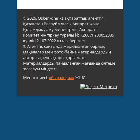
© 2026. Osken-onir.kz ақпараттық агенттігі.
Қазақстан Республикасы Ақпарат және
Қоғамдық даму министрлігі, Ақпарат
комитетінің тіркеу туралы № KZ66VPY00052385
куәлігі 21.07.2022 жылы берілген.
® Агенттік сайтында жарияланған барлық
мақалалар мен фото-бейне материалдардың
авторлық құқықтары қорғалған.
Материалдарды пайдаланған жағдайда сілтеме
жасалуы міндетті.
Меншік иесі:
«Сыр медиа»
ЖШС.