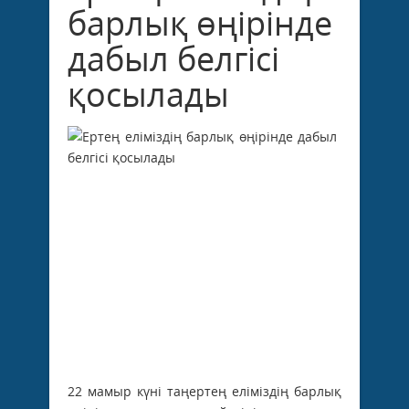
барлық өңірінде
дабыл белгісі
қосылады
22 мамыр күні таңертең еліміздің барлық