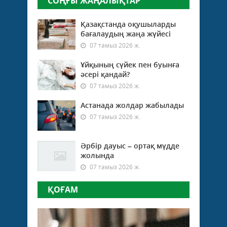
СОҢҒЫ ЖАҢАЛЫҚТАР
Қазақстанда оқушыларды
бағалаудың жаңа жүйесі
07 тамыз 2026 ж.
Ұйқының сүйек пен буынға
әсері қандай?
07 тамыз 2026 ж.
Астанада жолдар жабылады
07 тамыз 2026 ж.
Әрбір дауыс – ортақ мүдде
жолында
07 тамыз 2026 ж.
ҚОҒАМ