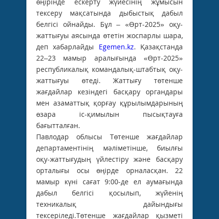
өңірінде ескерту жүйесінің жұмысын
тексеру мақсатында дыбыстық дабыл
белгісі ойнайды. Бұл – «Өрт-2025» оқу-
жаттығуы аясында өтетін жоспарлы шара,
деп хабарлайды
Egemen.kz
. Қазақстанда
22–23 мамыр аралығында «Өрт-2025»
республикалық командалық-штабтық оқу-
жаттығуы өтеді. Жаттығу төтенше
жағдайлар кезіндегі басқару органдары
мен азаматтық қорғау құрылымдарының
өзара іс-қимылын пысықтауға
бағытталған.
Павлодар облысы Төтенше жағдайлар
департаментінің мәліметінше, биылғы
оқу-жаттығудың үйлестіру және басқару
орталығы осы өңірде орналасқан. 22
мамыр күні сағат 9:00-де ел аумағында
дабыл белгісі қосылып, жүйенің
техникалық дайындығы
тексеріледі.Төтенше жағдайлар қызметі