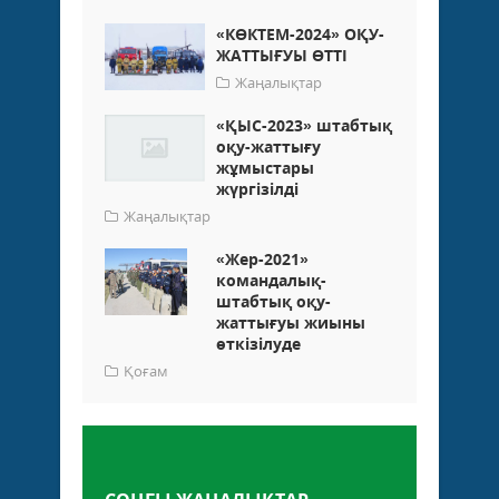
«КӨКТЕМ-2024» ОҚУ-
ЖАТТЫҒУЫ ӨТТІ
Жаңалықтар
«ҚЫС-2023» штабтық
оқу-жаттығу
жұмыстары
жүргізілді
Жаңалықтар
«Жер-2021»
командалық-
штабтық оқу-
жаттығуы жиыны
өткізілуде
Қоғам
Пікір қалдыру