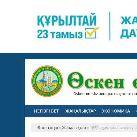
Osken-onir.kz ақпараттық агенттігі
НЕГІЗГІ БЕТ
ЖАҢАЛЫҚТАР
ЭКОНОМИКА
Өскен өңір
»
Жаңалықтар
» 1650 адам қала тазартуғ