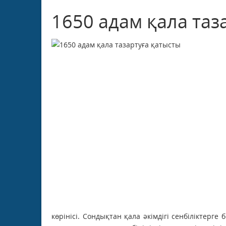
1650 адам қала таз
көрінісі. Сондықтан қала әкімдігі сенбіліктерг