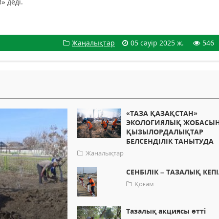
» деді.
Жаңалықтар
05 сәуір 2025 ж.
546
«ТАЗА ҚАЗАҚСТАН»
ЭКОЛОГИЯЛЫҚ ЖОБАСЫ
ҚЫЗЫЛОРДАЛЫҚТАР
БЕЛСЕНДІЛІК ТАНЫТУДА
Жаңалықтар
СЕНБІЛІК – ТАЗАЛЫҚ КЕПІ
Қоғам
Тазалық акциясы өтті