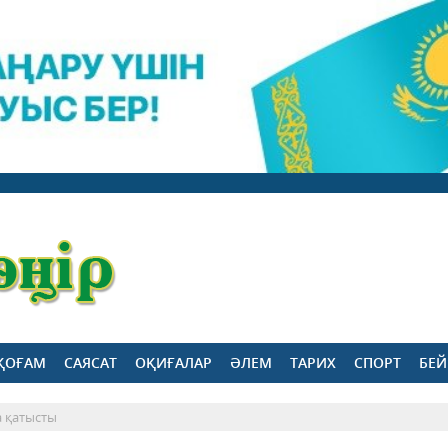
ҚОҒАМ
САЯСАТ
ОҚИҒАЛАР
ӘЛЕМ
ТАРИХ
СПОРТ
БЕЙ
а қатысты