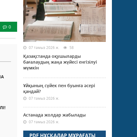
0
07 тамыз 2026 ж.
58
Қазақстанда оқушыларды
бағалаудың жаңа жүйесі енгізілуі
мүмкін
НА
Ұйқының сүйек пен буынға әсері
қандай?
07 тамыз 2026 ж.
ЛІ!
Астанада жолдар жабылады
07 тамыз 2026 ж.
PDF НҰСҚАЛАР МҰРАҒАТЫ