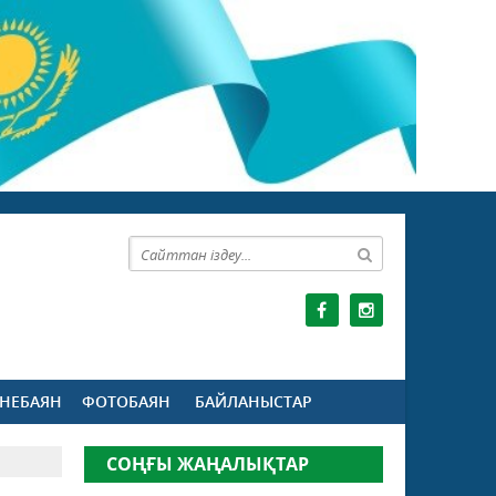
НЕБАЯН
ФОТОБАЯН
БАЙЛАНЫСТАР
СОҢҒЫ ЖАҢАЛЫҚТАР