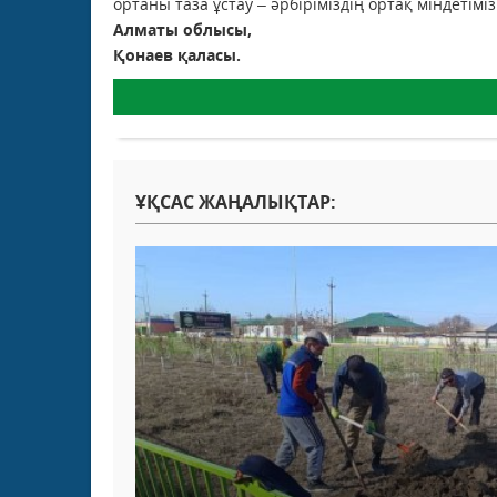
ортаны таза ұстау – әрбіріміздің ортақ міндетіміз!
Алматы облысы,
Қонаев қаласы.
ҰҚСАС ЖАҢАЛЫҚТАР: