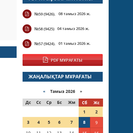
08 тамыз 2026 ж.
№59 (9426).
Ы
04 тамыз 2026 ж.
№58 (9425)
01 тамыз 2026 ж.
№57 (9424).
PDF МҰРАҒАТЫ
ЖАҢАЛЫҚТАР МҰРАҒАТЫ
«
Тамыз 2026 »
Дс
Сс
Ср
Бс
Жм
Сб
Жс
1
2
3
4
5
6
7
8
9
10
11
12
13
14