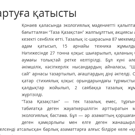
артуға қатысты
Қонаев қаласында экологиялық мәдениетті қалыпта
бағытталған “Таза Қазақстан” жалпыұлттық акциясы
кезекті сенбілік өтті. Тазалық іс-шарасына 87 мекеме
адам қатысып, 15 арнайы техника жұмылды
Нәтижесінде 27 тонна қоқыс шығарылып, қаланың 
аумағы толықтай ретке келтірілді. Бұл күні әлеу
әкімшілік, кәсіпкерлік нысандардың айналасы, “
сай” арнасы тазартылып, ағаштардың діңі әктелді.
қатар стихиялық қоқыс орындарындағы тұрмысты
қалдықтар жойылып, 2 саябаққа тазалық жұ
жүргізілді.
“Таза Қазақстан” — тек тазалық емес, тұрғы
табиғатқа деген жауапкершілігін арттыратын 
экологиялық бастама. Бұл — әр азаматтың қоршаға
деген қамқорлығы мен елге деген жанашырл
е белсенді атсалысқан барлық азаматтарға алғыс білдіре келе «