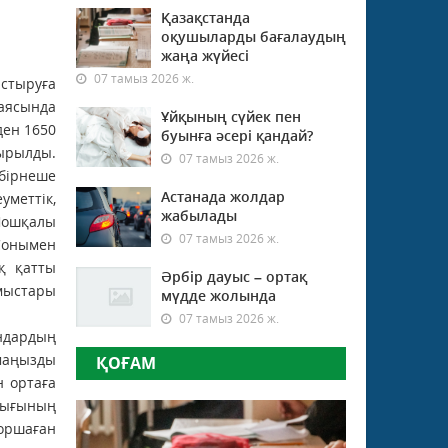
Қазақстанда
оқушыларды бағалаудың
жаңа жүйесі
07 тамыз 2026 ж.
стыруға
 аясында
Ұйқының сүйек пен
ден 1650
буынға әсері қандай?
рылды.
07 тамыз 2026 ж.
бірнеше
Астанада жолдар
меттік,
жабылады
Шошқалы
07 тамыз 2026 ж.
 Сонымен
қ қатты
Әрбір дауыс – ортақ
мыстары
мүдде жолында
07 тамыз 2026 ж.
ндардың
маңызды
ҚОҒАМ
н ортаға
ығының
қоршаған