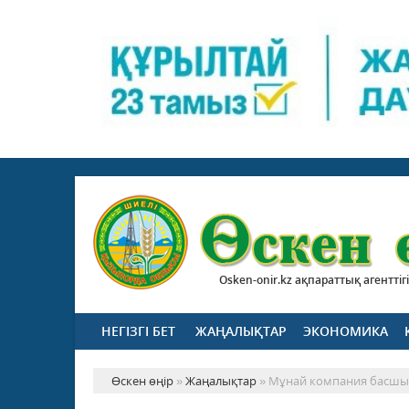
Osken-onir.kz ақпараттық агенттігі
НЕГІЗГІ БЕТ
ЖАҢАЛЫҚТАР
ЭКОНОМИКА
Өскен өңір
»
Жаңалықтар
» Мұнай компания басшы