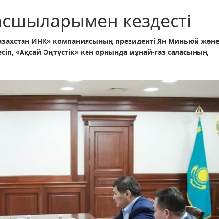
асшыларымен кездесті
оКазахстан ИНК» компаниясының президенті Ян Миньюй және
п, «Ақсай Оңтүстік» кен орнында мұнай-газ саласының