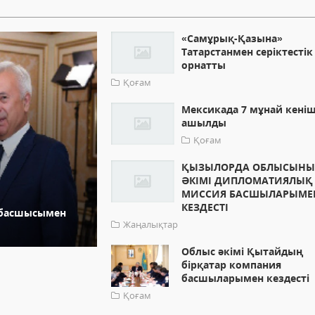
«Самұрық-Қазына»
Татарстанмен серіктестік
орнатты
Қоғам
Мексикада 7 мұнай кеніш
ашылды
Қоғам
ҚЫЗЫЛОРДА ОБЛЫСЫН
ӘКІМІ ДИПЛОМАТИЯЛЫҚ
МИССИЯ БАСШЫЛАРЫМЕ
КЕЗДЕСТІ
 басшысымен
Жаңалықтар
Облыс әкімі Қытайдың
бірқатар компания
басшыларымен кездесті
Қоғам