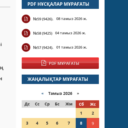
PDF НҰСҚАЛАР МҰРАҒАТЫ
08 тамыз 2026 ж.
№59 (9426).
04 тамыз 2026 ж.
№58 (9425)
і
01 тамыз 2026 ж.
№57 (9424).
PDF МҰРАҒАТЫ
ЫҢ
ЖАҢАЛЫҚТАР МҰРАҒАТЫ
Н
«
Тамыз 2026 »
Дс
Сс
Ср
Бс
Жм
Сб
Жс
1
2
3
4
5
6
7
8
9