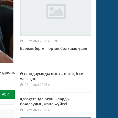
08 тамыз 2026 ж.
59
Бәріміз бірге – ортақ болашақ үшін
дірістік
Өз таңдауыңды жаса – ортақ іске
үлес қос
08 тамыз 2026 ж.
0
Қазақстанда оқушыларды
бағалаудың жаңа жүйесі
07 тамыз 2026 ж.