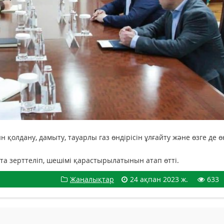
қолдану, дамыту, тауарлы газ өндiрiсiн ұлғайту және өзге де өн
а зерттеліп, шешімі қарастырылатынын атап өтті.
Жаңалықтар
24 ақпан 2023 ж.
633