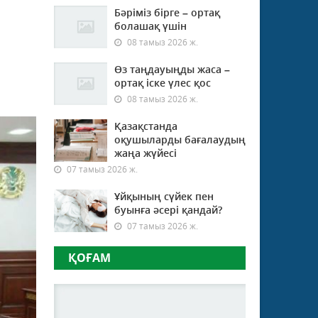
Бәріміз бірге – ортақ
болашақ үшін
08 тамыз 2026 ж.
Өз таңдауыңды жаса –
ортақ іске үлес қос
08 тамыз 2026 ж.
Қазақстанда
оқушыларды бағалаудың
жаңа жүйесі
07 тамыз 2026 ж.
Ұйқының сүйек пен
буынға әсері қандай?
07 тамыз 2026 ж.
ҚОҒАМ