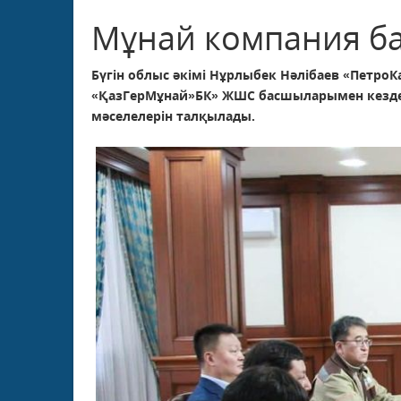
Мұнай компания б
Бүгін облыс әкімі Нұрлыбек Нәлібаев «Петр
«ҚазГерМұнай»БК» ЖШС басшыларымен кездесі
мәселелерiн талқылады.