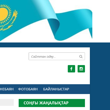
НЕБАЯН
ФОТОБАЯН
БАЙЛАНЫСТАР
СОҢҒЫ ЖАҢАЛЫҚТАР