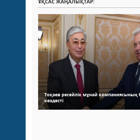
ҰҚСАС ЖАҢАЛЫҚТАР:
Тоқаев ресейлік мұнай компаниясының
кездесті