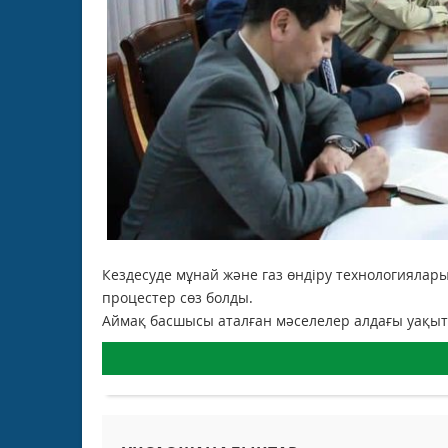
Кездесуде мұнай және газ өндіру технологияларын 
процестер сөз болды.
Аймақ басшысы аталған мәселелер алдағы уақытт