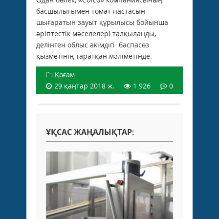
басшылығымен томат пастасын
шығаратын зауыт құрылысы бойынша
әріптестік мәселелері талқыланды,
делінген облыс әкімдігі баспасөз
қызметінің таратқан мәліметінде.
Қоғам
29 қаңтар 2018 ж.
1 926
0
ҰҚСАС ЖАҢАЛЫҚТАР: