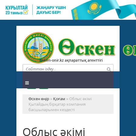
Osken-onir.kz ақпараттық агенттігі
Өскен өңір
»
Қоғам
» Облыс әкімі
Қытайдың бірқатар компания
басшыларымен кездесті
Облыс әкімі