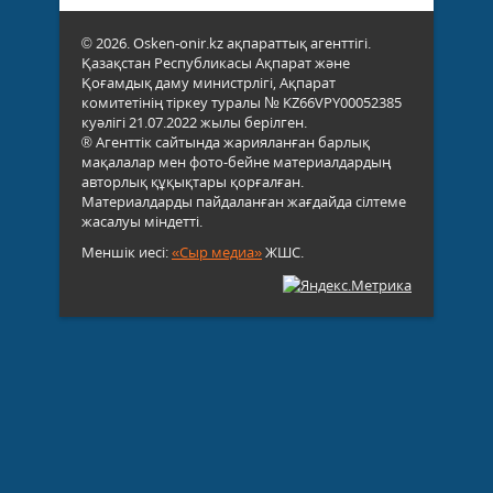
© 2026. Osken-onir.kz ақпараттық агенттігі.
Қазақстан Республикасы Ақпарат және
Қоғамдық даму министрлігі, Ақпарат
комитетінің тіркеу туралы № KZ66VPY00052385
куәлігі 21.07.2022 жылы берілген.
® Агенттік сайтында жарияланған барлық
мақалалар мен фото-бейне материалдардың
авторлық құқықтары қорғалған.
Материалдарды пайдаланған жағдайда сілтеме
жасалуы міндетті.
Меншік иесі:
«Сыр медиа»
ЖШС.