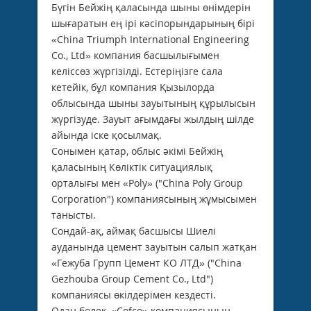
Бүгін Бейжің қаласында шыны өнімдерін
шығаратын ең ірі кәсіпорындарының бірі
«China Triumph International Engineering
Co., Ltd» компания басшылығымен
келіссөз жүргізілді. Естеріңізге сала
кетейік, бұл компания Қызылорда
облысында шыны зауытының құрылысын
жүргізуде. Зауыт ағымдағы жылдың шілде
айында іске қосылмақ.
Сонымен қатар, облыс әкімі Бейжің
қаласының Көліктік ситуациялық
орталығы мен «Poly» ("China Poly Group
Corporation") компаниясының жұмысымен
танысты.
Сондай-ақ, аймақ басшысы Шиелі
ауданында цемент зауытын салып жатқан
«Гежуба Групп Цемент КО ЛТД» ("China
Gezhouba Group Cement Co., Ltd")
компаниясы өкілдерімен кездесті.
Одан бөлек, «Cofco» компаниясының