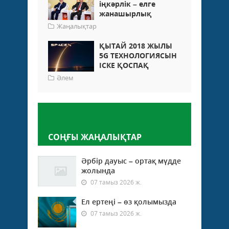
іңкәрлік – елге
жанашырлық
Жаңалықтар
ҚЫТАЙ 2018 ЖЫЛЫ
5G ТЕХНОЛОГИЯСЫН
ІСКЕ ҚОСПАҚ
Әлем
Пікір қалдыру
СОҢҒЫ ЖАҢАЛЫҚТАР
Әрбір дауыс – ортақ мүдде
жолында
07 тамыз 2026 ж.
Ел ертеңі – өз қолымызда
07 тамыз 2026 ж.