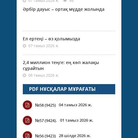
07 тамыз 2026 ж.
46
Әрбір дауыс – ортақ мүдде жолында
Ел ертеңі – өз қолымызда
07 тамыз 2026 ж.
2,4 миллион теңге: ең көп жалақы
сұрайтын
06 тамыз 2026 ж.
PDF НҰСҚАЛАР МҰРАҒАТЫ
04 тамыз 2026 ж.
№58 (9425)
01 тамыз 2026 ж.
№57 (9424).
28 шілде 2026 ж.
№56 (9423)