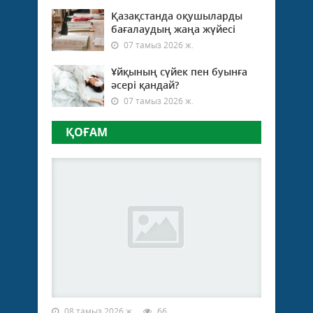
Қазақстанда оқушыларды
бағалаудың жаңа жүйесі
07 тамыз 2026 ж.
Ұйқының сүйек пен буынға
әсері қандай?
07 тамыз 2026 ж.
ҚОҒАМ
08 тамыз 2026 ж.
66