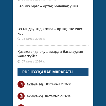
Бәріміз бірге – ортақ болашақ үшін
Өз таңдауыңды жаса – ортақ іске үлес
қос
08 тамыз 2026 ж.
Қазақстанда оқушыларды бағалаудың
жаңа жүйесі
07 тамыз 2026 ж.
PDF НҰСҚАЛАР МҰРАҒАТЫ
08 тамыз 2026 ж.
№59 (9426).
04 тамыз 2026 ж.
№58 (9425)