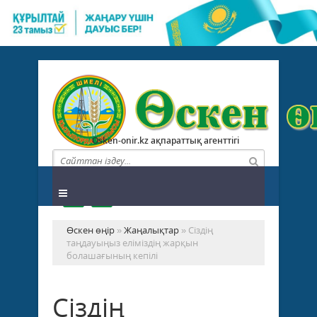
Osken-onir.kz ақпараттық агенттігі
Өскен өңір
»
Жаңалықтар
» Сіздің
таңдауыңыз еліміздің жарқын
болашағының кепілі
Сіздің