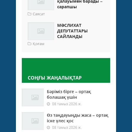
қалауымен барады –
сарапшы
Саясат
МӘСЛИХАТ
ДЕПУТАТТАРЫ
САЙЛАНДЫ
Қоғам
Пікір қалдыру
СОҢҒЫ ЖАҢАЛЫҚТАР
Бәріміз бірге – ортақ
болашақ үшін
08 тамыз 2026 ж.
Өз таңдауыңды жаса – ортақ
іске үлес қос
08 тамыз 2026 ж.