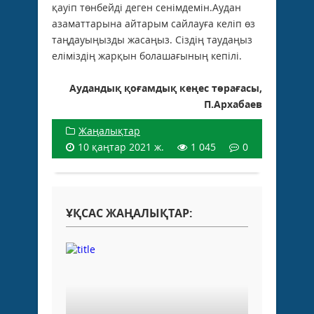
қауіп төнбейді деген сенімдемін.Аудан
азаматтарына айтарым сайлауға келіп өз
таңдауыңызды жасаңыз. Сіздің таудаңыз
еліміздің жарқын болашағының кепілі.
Аудандық қоғамдық кеңес төрағасы,
П.Архабаев
Жаңалықтар
10 қаңтар 2021 ж.
1 045
0
ҰҚСАС ЖАҢАЛЫҚТАР: