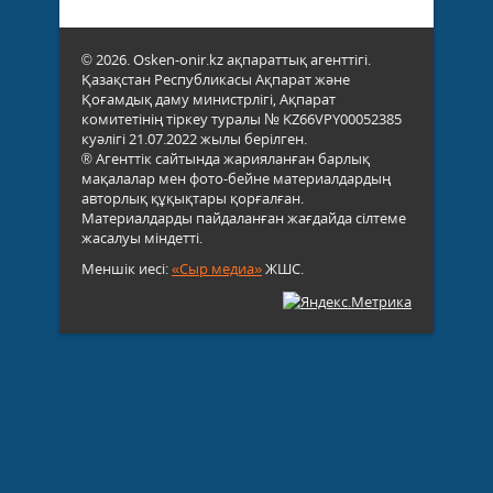
© 2026. Osken-onir.kz ақпараттық агенттігі.
Қазақстан Республикасы Ақпарат және
Қоғамдық даму министрлігі, Ақпарат
комитетінің тіркеу туралы № KZ66VPY00052385
куәлігі 21.07.2022 жылы берілген.
® Агенттік сайтында жарияланған барлық
мақалалар мен фото-бейне материалдардың
авторлық құқықтары қорғалған.
Материалдарды пайдаланған жағдайда сілтеме
жасалуы міндетті.
Меншік иесі:
«Сыр медиа»
ЖШС.