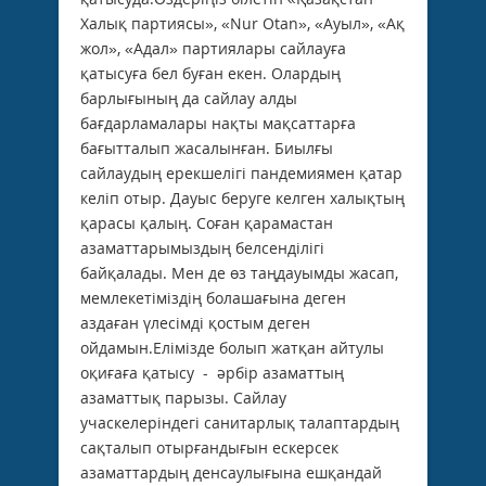
Халық партиясы», «Nur Otan», «Ауыл», «Ақ
жол», «Адал» партиялары сайлауға
қатысуға бел буған екен. Олардың
барлығының да сайлау алды
бағдарламалары нақты мақсаттарға
бағытталып жасалынған. Биылғы
сайлаудың ерекшелігі пандемиямен қатар
келіп отыр. Дауыс беруге келген халықтың
қарасы қалың. Соған қарамастан
азаматтарымыздың белсенділігі
байқалады. Мен де өз таңдауымды жасап,
мемлекетіміздің болашағына деген
аздаған үлесімді қостым деген
ойдамын.Елімізде болып жатқан айтулы
оқиғаға қатысу - әрбір азаматтың
азаматтық парызы. Сайлау
учаскелеріндегі санитарлық талаптардың
сақталып отырғандығын ескерсек
азаматтардың денсаулығына ешқандай