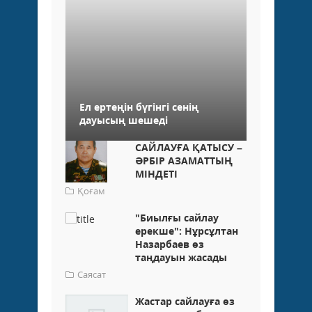
Ел ертеңін бүгінгі сенің
дауысың шешеді
САЙЛАУҒА ҚАТЫСУ –
ӘРБІР АЗАМАТТЫҢ
МІНДЕТІ
Қоғам
"Биылғы сайлау
ерекше": Нұрсұлтан
Назарбаев өз
таңдауын жасады
Саясат
Жастар сайлауға өз