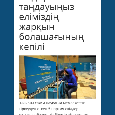
таңдауыңыз
еліміздің
жарқын
болашағының
кепілі
Биылғы саяси науқанға мемлекеттік
тіркеуден өткен 5 партия өкілдері
қатысуда.Өздеріңіз білетін «Қазақстан