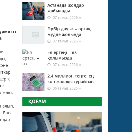
Астанада жолдар
жабылады
07 тамыз 2026 ж.
Әрбір дауыс – ортақ
ұрметті
мүдде жолында
а
07 тамыз 2026 ж.
не
Ел ертеңі – өз
қолымызда
ды,
07 тамыз 2026 ж.
және
іткер
2,4 миллион теңге: ең
дерге
көп жалақы сұрайтын
өз
06 тамыз 2026 ж.
теліп,
ҚОҒАМ
з алып,
. Бас-
ындар