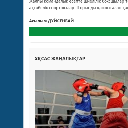
Жалпы командалык есепте шиелілік боксшылар то
ақтөбелік спортшылар ІІІ орынды қанжығалап қа
Асылым ДҮЙСЕНБАЙ.
ҰҚСАС ЖАҢАЛЫҚТАР: