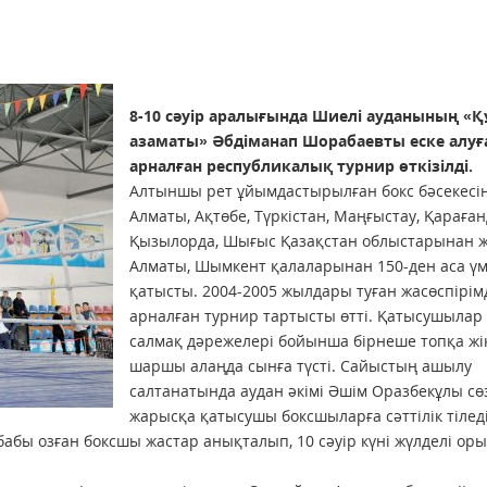
8-10 сәуір аралығында Шиелі ауданының «Қ
азаматы» Әбдіманап Шорабаевты еске алуғ
арналған республикалық турнир өткізілді.
Алтыншы рет ұйымдастырылған бокс бәсекесі
Алматы, Ақтөбе, Түркістан, Маңғыстау, Қараған
Қызылорда, Шығыс Қазақстан облыстарынан 
Алматы, Шымкент қалаларынан 150-ден аса үм
қатысты. 2004-2005 жылдары туған жасөспірім
арналған турнир тартысты өтті. Қатысушылар 
салмақ дәрежелері бойынша бірнеше топқа жік
шаршы алаңда сынға түсті. Сайыстың ашылу
салтанатында аудан әкімі Әшім Оразбекұлы сө
жарысқа қатысушы боксшыларға сәттілік тіледі
бабы озған боксшы жастар анықталып, 10 сәуір күні жүлделі ор