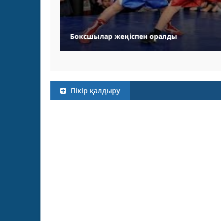
Боксшылар жеңіспен оралды
Пікір қалдыру