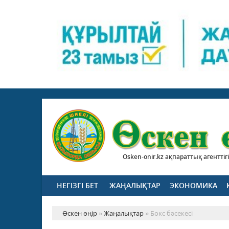
Osken-onir.kz ақпараттық агенттігі
НЕГІЗГІ БЕТ
ЖАҢАЛЫҚТАР
ЭКОНОМИКА
Өскен өңір
»
Жаңалықтар
» Бокс бәсекесі