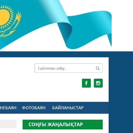
НЕБАЯН
ФОТОБАЯН
БАЙЛАНЫСТАР
СОҢҒЫ ЖАҢАЛЫҚТАР