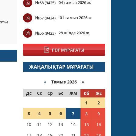
04 тамыз 2026 ж.
№58 (9425)
01 тамыз 2026 ж.
№57 (9424).
наты
28 шілде 2026 ж.
№56 (9423)
PDF МҰРАҒАТЫ
ЖАҢАЛЫҚТАР МҰРАҒАТЫ
«
Тамыз 2026 »
Дс
Сс
Ср
Бс
Жм
Сб
Жс
1
2
3
4
5
6
7
8
9
10
11
12
13
14
15
16
17
18
19
20
21
22
23