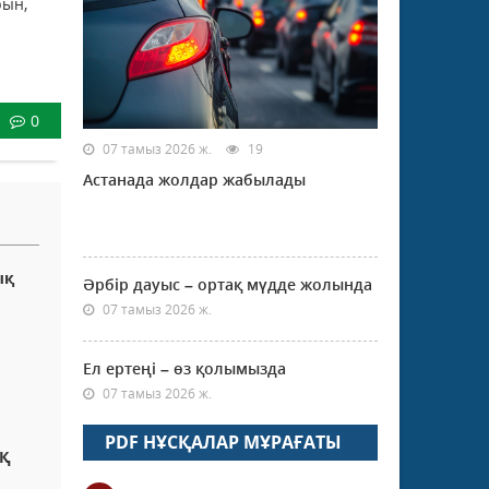
рын,
0
07 тамыз 2026 ж.
19
Астанада жолдар жабылады
ық
Әрбір дауыс – ортақ мүдде жолында
07 тамыз 2026 ж.
Ел ертеңі – өз қолымызда
07 тамыз 2026 ж.
PDF НҰСҚАЛАР МҰРАҒАТЫ
ЫҚ