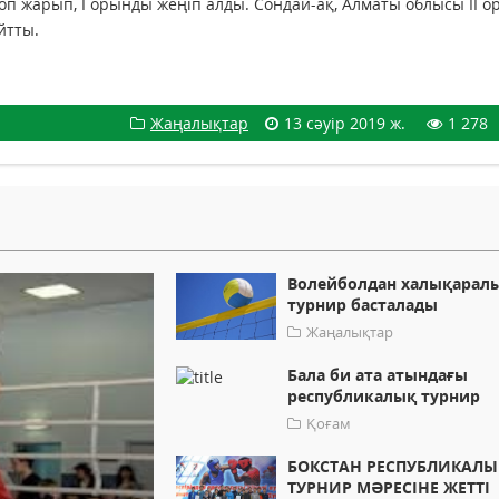
п жарып, І орынды жеңіп алды. Сондай-ақ, Алматы облысы ІІ о
йтты.
Жаңалықтар
13 сәуір 2019 ж.
1 278
Волейболдан халықарал
турнир басталады
Жаңалықтар
Бала би ата атындағы
республикалық турнир
Қоғам
БОКСТАН РЕСПУБЛИКАЛ
ТУРНИР МӘРЕСІНЕ ЖЕТТІ