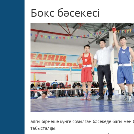
Бокс бәсекесі
аяғы бірнеше күнге созылған бәсекеде бағы мен 
табысталды.