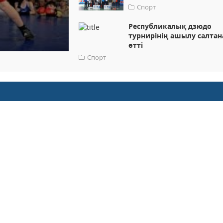
Спорт
Республикалық дзюдо
турнирінің ашылу салта
өтті
Спорт