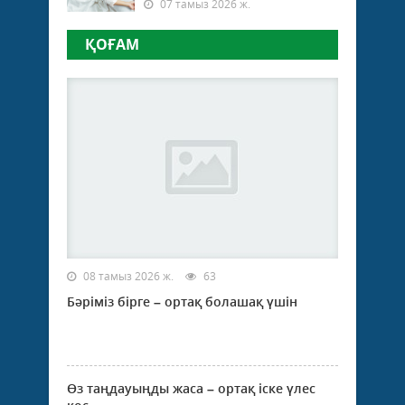
07 тамыз 2026 ж.
ҚОҒАМ
08 тамыз 2026 ж.
63
Бәріміз бірге – ортақ болашақ үшін
Өз таңдауыңды жаса – ортақ іске үлес