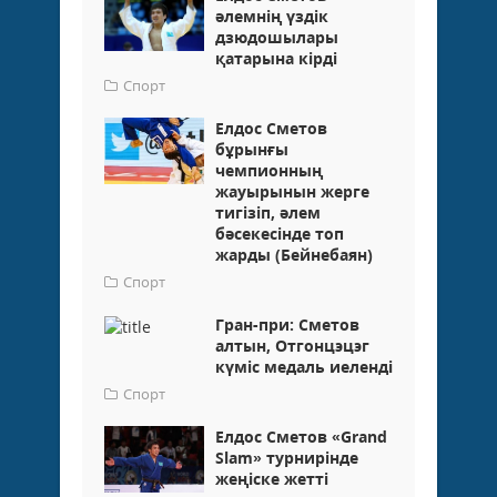
әлемнің үздік
дзюдошылары
қатарына кірді
Спорт
Елдос Сметов
бұрынғы
чемпионның
жауырынын жерге
тигізіп, әлем
бәсекесінде топ
жарды (Бейнебаян)
Спорт
Гран-при: Сметов
алтын, Отгонцэцэг
күміс медаль иеленді
Спорт
Елдос Сметов «Grand
Slam» турнирінде
жеңіске жетті