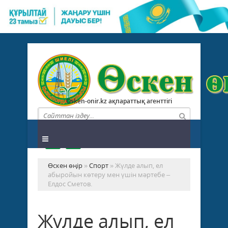
Osken-onir.kz ақпараттық агенттігі
Өскен өңір
»
Спорт
» Жүлде алып, ел
абыройын көтеру мен үшін мәртебе –
Елдос Сметов.
Жүлде алып, ел