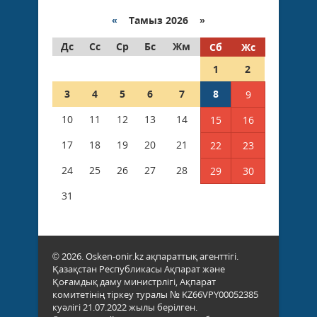
«
Тамыз 2026 »
Дс
Сс
Ср
Бс
Жм
Сб
Жс
1
2
3
4
5
6
7
8
9
10
11
12
13
14
15
16
17
18
19
20
21
22
23
24
25
26
27
28
29
30
31
© 2026. Osken-onir.kz ақпараттық агенттігі.
Қазақстан Республикасы Ақпарат және
Қоғамдық даму министрлігі, Ақпарат
комитетінің тіркеу туралы № KZ66VPY00052385
куәлігі 21.07.2022 жылы берілген.