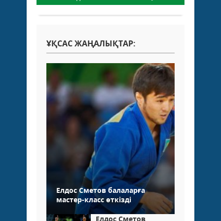
ҰҚСАС ЖАҢАЛЫҚТАР:
Елдос Сметов балаларға
мастер-класс өткізді
Елдос Сметов