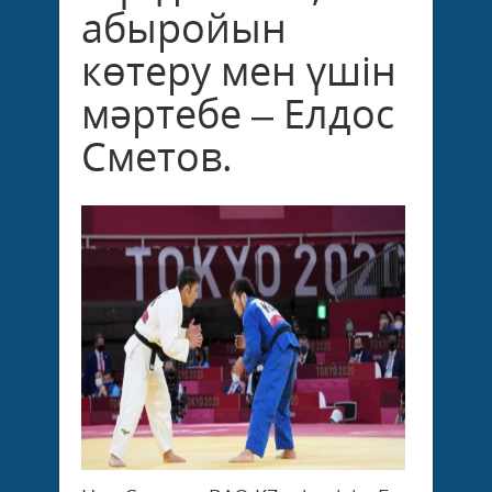
абыройын
көтеру мен үшін
мәртебе – Елдос
Сметов.