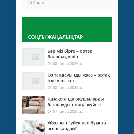
Спорт
Пікір қалдыру
СОҢҒЫ ЖАҢАЛЫҚТАР
Бәріміз бірге – ортақ
болашақ үшін
08 тамыз 2026 ж.
Өз таңдауыңды жаса – ортақ
іске үлес қос
08 тамыз 2026 ж.
Қазақстанда оқушыларды
бағалаудың жаңа жүйесі
07 тамыз 2026 ж.
Ұйқының сүйек пен буынға
әсері қандай?