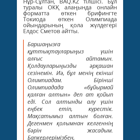
Нұр-Сұлтан, BAQ.KZ тілшісі. Бұл
туралы ОКҚ алаңында онлайн
форматта өткен брифингте
Токиода өткен Олимпиада
ойындарының қола жүлдегері
Елдос Сметов айтты.
Баршаңызға
құттықтауларыңыз үшін
алғыс айтамын.
Қолдауларыңызды әрқашан
сезінемін. Иә, бұл менің екінші
Олимпиадам. Бірінші
Олимпиадада «бұйырмай
қалған алтын» деп ат қойып
еді. Сол алтынды алу үшін
еңбек етіп, күрестік.
Мақсатымыз алтын болған.
Дегенмен қолымнан келгеннің
бәрін жасадым.
Бапкерлерімізбен,