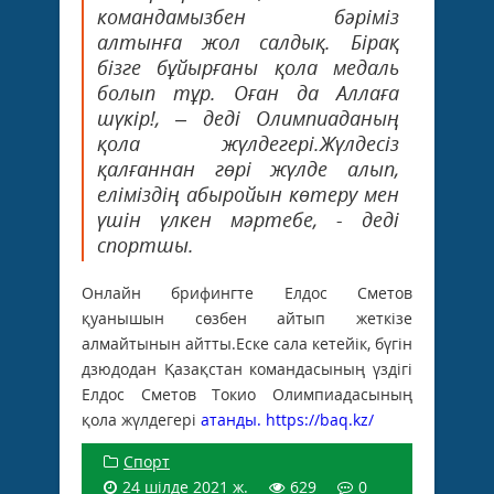
командамызбен бәріміз
алтынға жол салдық. Бірақ
бізге бұйырғаны қола медаль
болып тұр. Оған да Аллаға
шүкір!, – деді Олимпиаданың
қола жүлдегері.Жүлдесіз
қалғаннан гөрі жүлде алып,
еліміздің абыройын көтеру мен
үшін үлкен мәртебе, - деді
спортшы.
Онлайн брифингте Елдос Сметов
қуанышын сөзбен айтып жеткізе
алмайтынын айтты.Еске сала кетейік, бүгін
дзюдодан Қазақстан командасының үздігі
Елдос Сметов Токио Олимпиадасының
қола жүлдегері
атанды.
https://baq.kz/
Спорт
24 шілде 2021 ж.
629
0