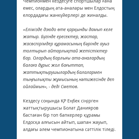
Чемпионмен кездесуге спортшылар ғана
емес, олардың ата-аналары мен Елдостың
елордадағы жанкүйерлері де жиналды.
«Елімізде дзюдо өте қарқынды дамып келе
жатыр. Бүгінде ересектер, жастар,
жасөспірімдер құрамасының бәрінде ауыз
толтырып айтарлықтай жетістіктер
бар. Олардың барлығы ата-аналардың
балаға дұрыс жол бағыттап,
жаттықтырушылардың балалармен
тыңғылықты жұмысының нәтижесінде деп
ойлаймын», - деді Сметов.
Кездесу соңында ҚР Еңбек сіңірген
жаттықтырушысы Болат Данияров
бастаған бір топ бапкерлер құрамы
Елдосқа алғысын айтып, шапан жауып,
алдағы әлем чемпионатына сәттілік тіледі.