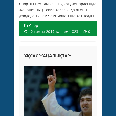
Спортшы 25 тамыз – 1 қыркүйек арасында
Жапонияның Токио қаласында өтетін
дзюдодан Әлем чемпионатына қатысады.
Спорт
12 тамыз 2019 ж.
1 023
0
ҰҚСАС ЖАҢАЛЫҚТАР: