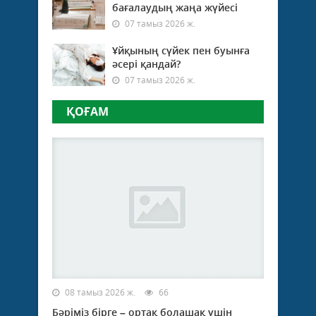
бағалаудың жаңа жүйесі
07 тамыз 2026 ж.
Ұйқының сүйек пен буынға
әсері қандай?
07 тамыз 2026 ж.
ҚОҒАМ
08 тамыз 2026 ж.
66
Бәріміз бірге – ортақ болашақ үшін