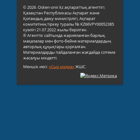
© 2026. Osken-onir.kz ақпараттық агенттігі.
Қазақстан Республикасы Ақпарат және
Қоғамдық даму министрлігі, Ақпарат
комитетінің тіркеу туралы № KZ66VPY00052385
куәлігі 21.07.2022 жылы берілген.
® Агенттік сайтында жарияланған барлық
мақалалар мен фото-бейне материалдардың
авторлық құқықтары қорғалған.
Материалдарды пайдаланған жағдайда сілтеме
жасалуы міндетті.
Меншік иесі:
«Сыр медиа»
ЖШС.