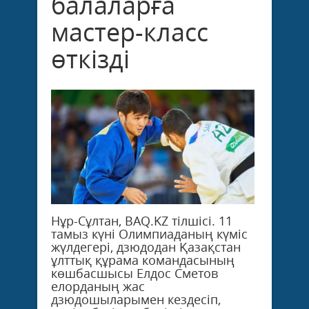
балаларға
мастер-класс
өткізді
Нұр-Сұлтан, BAQ.KZ тілшісі. 11
тамыз күні Олимпиаданың күміс
жүлдегері, дзюдодан Қазақстан
ұлттық құрама командасының
көшбасшысы Елдос Сметов
елорданың жас
дзюдошыларымен кездесіп,