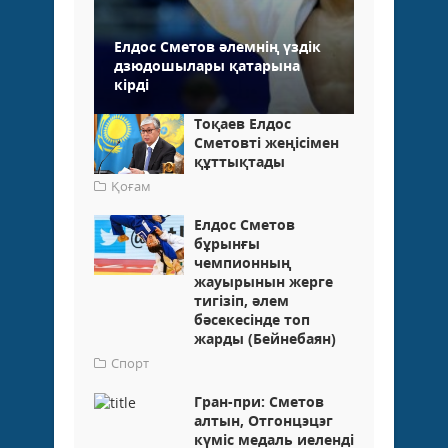
Елдос Сметов әлемнің үздік
дзюдошылары қатарына
кірді
Тоқаев Елдос
Сметовті жеңісімен
құттықтады
Қоғам
Елдос Сметов
бұрынғы
чемпионның
жауырынын жерге
тигізіп, әлем
бәсекесінде топ
жарды (Бейнебаян)
Спорт
Гран-при: Сметов
алтын, Отгонцэцэг
күміс медаль иеленді