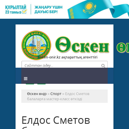
Osken-onir.kz ақпараттық агенттігі
Өскен өңір
»
Спорт
» Елдос Сметов
балаларға мастер-класс өткізді
Елдос Сметов