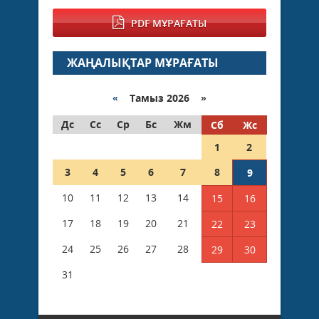
PDF МҰРАҒАТЫ
ЖАҢАЛЫҚТАР МҰРАҒАТЫ
«
Тамыз 2026 »
Дс
Сс
Ср
Бс
Жм
Сб
Жс
1
2
3
4
5
6
7
8
9
10
11
12
13
14
15
16
17
18
19
20
21
22
23
24
25
26
27
28
29
30
31