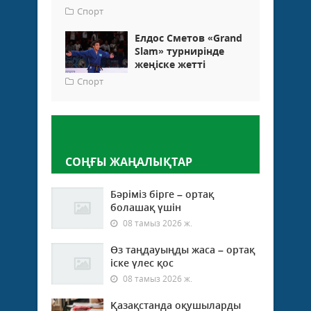
Спорт
Елдос Сметов «Grand
Slam» турнирінде
жеңіске жетті
Спорт
Пікір қалдыру
СОҢҒЫ ЖАҢАЛЫҚТАР
Бәріміз бірге – ортақ
болашақ үшін
08 тамыз 2026 ж.
Өз таңдауыңды жаса – ортақ
іске үлес қос
08 тамыз 2026 ж.
Қазақстанда оқушыларды