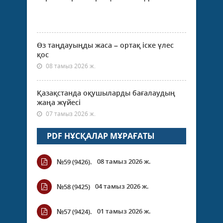
Өз таңдауыңды жаса – ортақ іске үлес
қос
08 тамыз 2026 ж.
Қазақстанда оқушыларды бағалаудың
жаңа жүйесі
07 тамыз 2026 ж.
PDF НҰСҚАЛАР МҰРАҒАТЫ
08 тамыз 2026 ж.
№59 (9426).
04 тамыз 2026 ж.
№58 (9425)
01 тамыз 2026 ж.
№57 (9424).