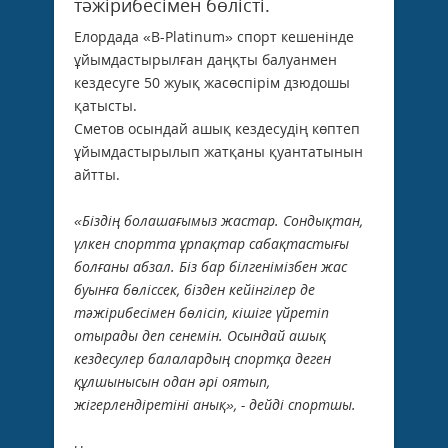
тәжірибесімен бөлісті.
Елордада «B-Platinum» спорт кешенінде
ұйымдастырылған даңқты балуанмен
кездесуге 50 жуық жасөспірім дзюдошы
қатысты.
Сметов осындай ашық кездесудің көптеп
ұйымдастырылып жатқаны қуантатынын
айтты.
«Біздің болашағымыз жастар. Сондықтан,
үлкен спортта ұрпақтар сабақтастығы
болғаны абзал. Біз бар білгенімізбен жас
буынға бөліссек, бізден кейінгілер де
тәжірибесімен бөлісіп, кішіге үйретіп
отырады деп сенемін. Осындай ашық
кездесулер балалардың спортқа деген
құлшынысын одан әрі оятып,
жігерлендіретіні анық», - дейді спортшы.