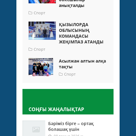
анықталды
Спорт
ҚЫЗЫЛОРДА
ОБЛЫСЫНЫҢ
КОМАНДАСЫ
ЖЕҢІМПАЗ АТАНДЫ
Спорт
Асылжан алтын алқа
тақты
Спорт
Пікір қалдыру
СОҢҒЫ ЖАҢАЛЫҚТАР
Бәріміз бірге – ортақ
болашақ үшін