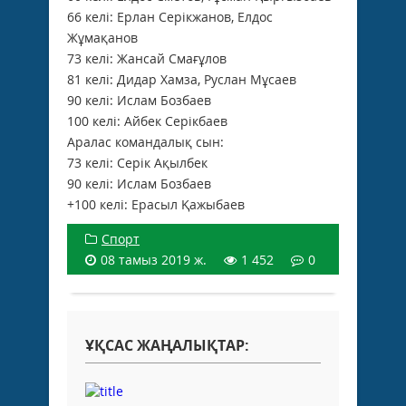
66 келі: Ерлан Серікжанов, Елдос
Жұмақанов
73 келі: Жансай Смағұлов
81 келі: Дидар Хамза, Руслан Мұсаев
90 келі: Ислам Бозбаев
100 келі: Айбек Серікбаев
Аралас командалық сын:
73 келі: Серік Ақылбек
90 келі: Ислам Бозбаев
+100 келі: Ерасыл Қажыбаев
Спорт
08 тамыз 2019 ж.
1 452
0
ҰҚСАС ЖАҢАЛЫҚТАР: