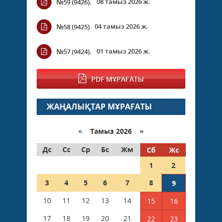
08 тамыз 2026 ж.
№59 (9426).
04 тамыз 2026 ж.
№58 (9425)
01 тамыз 2026 ж.
№57 (9424).
PDF МҰРАҒАТЫ
ЖАҢАЛЫҚТАР МҰРАҒАТЫ
«
Тамыз 2026 »
Дс
Сс
Ср
Бс
Жм
Сб
Жс
1
2
3
4
5
6
7
8
9
10
11
12
13
14
15
16
17
18
19
20
21
22
23