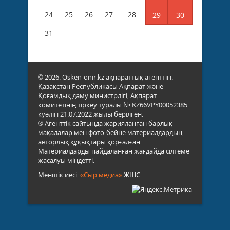
24
25
26
27
28
29
30
31
© 2026. Osken-onir.kz ақпараттық агенттігі.
Қазақстан Республикасы Ақпарат және
Қоғамдық даму министрлігі, Ақпарат
комитетінің тіркеу туралы № KZ66VPY00052385
куәлігі 21.07.2022 жылы берілген.
® Агенттік сайтында жарияланған барлық
мақалалар мен фото-бейне материалдардың
авторлық құқықтары қорғалған.
Материалдарды пайдаланған жағдайда сілтеме
жасалуы міндетті.
Меншік иесі:
«Сыр медиа»
ЖШС.