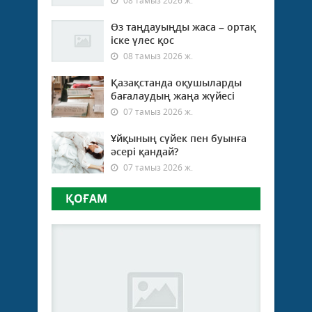
08 тамыз 2026 ж.
Өз таңдауыңды жаса – ортақ
іске үлес қос
08 тамыз 2026 ж.
Қазақстанда оқушыларды
бағалаудың жаңа жүйесі
07 тамыз 2026 ж.
Ұйқының сүйек пен буынға
әсері қандай?
07 тамыз 2026 ж.
ҚОҒАМ