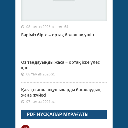
08 тамыз 2026 ж.
64
Бәріміз бірге – ортақ болашақ үшін
Өз таңдауыңды жаса – ортақ іске үлес
қос
08 тамыз 2026 ж.
Қазақстанда оқушыларды бағалаудың
жаңа жүйесі
07 тамыз 2026 ж.
PDF НҰСҚАЛАР МҰРАҒАТЫ