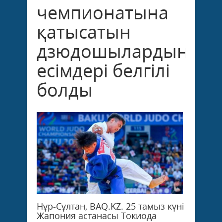
чемпионатына
қатысатын
дзюдошылардың
есімдері белгілі
болды
Нұр-Сұлтан, BAQ.KZ. 25 тамыз күні
Жапония астанасы Токиода