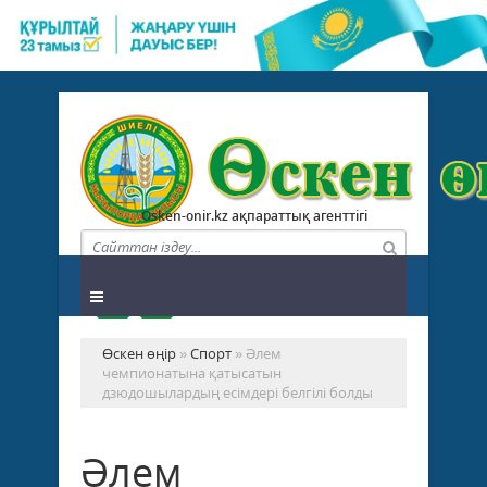
Osken-onir.kz ақпараттық агенттігі
Өскен өңір
»
Спорт
» Әлем
чемпионатына қатысатын
дзюдошылардың есімдері белгілі болды
Әлем