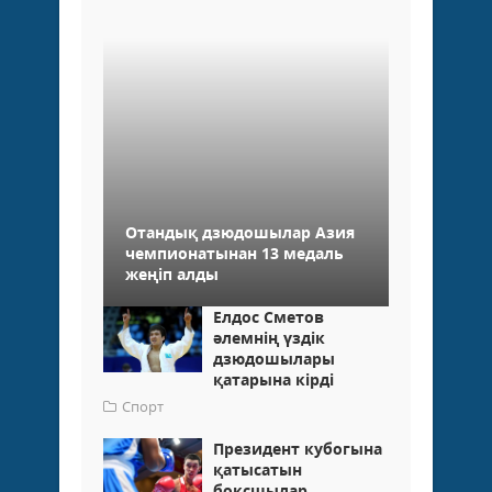
Отандық дзюдошылар Азия
чемпионатынан 13 медаль
жеңіп алды
Елдос Сметов
әлемнің үздік
дзюдошылары
қатарына кірді
Спорт
Президент кубогына
қатысатын
боксшылар