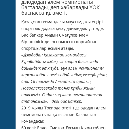
дзюдодан әлем чемпионаты
басталады, деп хабарлады ҰОК
баспасөз қызметі.
Қазақстан командасы маусымдағы ең ірі
спорттық додаға қызу дайындық үстінде.
Бас бапкер Айдын Смағұлов әлем
біріншілігінде ел намысын қорғайтын
спортшылар есімін атады.
«Дзюдодан Қазақстан командасы
Бурабайдағы «Жақсы» спорт базасында
дайындық өткізуде. Бұл әлем чемпионаты
қарсаңындағы негізгі дайындық кезеңдерінің
бірі. 16 тамызда Алматыға оралып,
Новоалексеевкада тоғыз күндік жиын
өткіземіз. Содан соң әлем чемпионатына
аттанамыз», - деді бас бапкер.
2019 жылы Токиода өтетін дзюдодан әлем
чемпионатына қатысатын Қазақстан
командасы:
60 келі: Елдос Сметов, Ғұсман Қырғызбаев