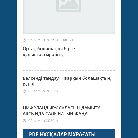
05 тамыз 2026 ж.
71
Ортақ болашақты бірге
қалыптастырайық
Белсенді таңдау – жарқын болашақтың
кепілі
05 тамыз 2026 ж.
ЦИФРЛАНДЫРУ САЛАСЫН ДАМЫТУ
АЯСЫНДА САЛЫНАТЫН ЖАҢА
05 тамыз 2026 ж.
PDF НҰСҚАЛАР МҰРАҒАТЫ