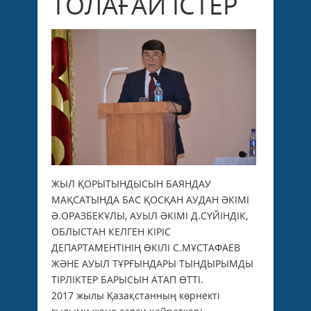
ТОЛАҒАЙ ІСТЕР
ЖЫЛ ҚОРЫТЫНДЫСЫН БАЯНДАУ
МАҚСАТЫНДА БАС ҚОСҚАН АУДАН ӘКІМІ
Ә.ОРАЗБЕКҰЛЫ, АУЫЛ ӘКІМІ Д.СҮЙІНДІК,
ОБЛЫСТАН КЕЛГЕН КІРІС
ДЕПАРТАМЕНТІНІҢ ӨКІЛІ С.МҰСТАФАЕВ
ЖӘНЕ АУЫЛ ТҰРҒЫНДАРЫ ТЫНДЫРЫМДЫ
ТІРЛІКТЕР БАРЫСЫН АТАП ӨТТІ.
2017 жылы Қазақстанның көрнекті