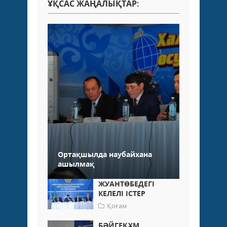
ҰҚСАС ЖАҢАЛЫҚТАР:
Ортақшылда наубайхана
ашылмақ
ЖУАНТӨБЕДЕГІ
КЕЛЕЛІ ІСТЕР
Қоғам
БӘЙГЕҚҰМ