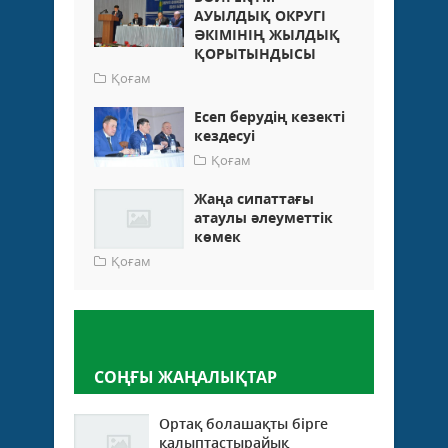
АУЫЛДЫҚ ОКРУГІ
ӘКІМІНІҢ ЖЫЛДЫҚ
ҚОРЫТЫНДЫСЫ
Қоғам
Есеп берудің кезекті
кездесуі
Қоғам
Жаңа сипаттағы
атаулы әлеуметтік
көмек
Қоғам
Пікір қалдыру
СОҢҒЫ ЖАҢАЛЫҚТАР
Ортақ болашақты бірге
қалыптастырайық