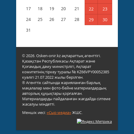
17
18
19
20
21
22
23
24
25
26
27
28
29
30
31
© 2026. Osken-onir.kz ақпараттық агенттігі.
Қазақстан Республикасы Ақпарат және
Қоғамдық даму министрлігі, Ақпарат
комитетінің тіркеу туралы № KZ66VPY00052385
куәлігі 21.07.2022 жылы берілген.
® Агенттік сайтында жарияланған барлық
мақалалар мен фото-бейне материалдардың
авторлық құқықтары қорғалған.
Материалдарды пайдаланған жағдайда сілтеме
жасалуы міндетті.
Меншік иесі:
«Сыр медиа»
ЖШС.