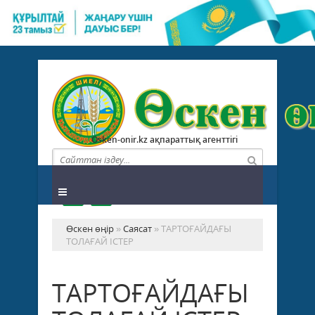
Osken-onir.kz ақпараттық агенттігі
Өскен өңір
»
Саясат
» ТАРТОҒАЙДАҒЫ
ТОЛАҒАЙ ІСТЕР
ТАРТОҒАЙДАҒЫ