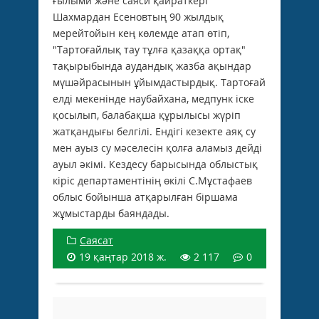
ғылыми және саяси қайраткері
Шахмардан Есеновтың 90 жылдық
мерейтойын кең көлемде атап өтіп,
"Тартоғайлық тау тұлға қазаққа ортақ"
тақырыбында аудандық жазба ақындар
мүшәйрасынын ұйымдастырдық. Тартоғай
елді мекенінде наубайхана, медпунк іске
қосылып, балабақша құрылысы жүріп
жатқандығы белгілі. Ендігі кезекте аяқ су
мен ауыз су мәселесін қолға аламыз дейді
ауыл әкімі. Кездесу барысында облыстық
кіріс департаментінің өкілі С.Мұстафаев
облыс бойынша атқарылған біршама
жұмыстарды баяндады.
Саясат
19 қаңтар 2018 ж.
2 117
0