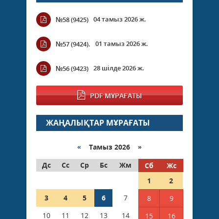
04 тамыз 2026 ж.
№58 (9425)
01 тамыз 2026 ж.
№57 (9424).
28 шілде 2026 ж.
№56 (9423)
PDF МҰРАҒАТЫ
ЖАҢАЛЫҚТАР МҰРАҒАТЫ
«
Тамыз 2026 »
Дс
Сс
Ср
Бс
Жм
Сб
Жс
1
2
3
4
5
6
7
8
9
10
11
12
13
14
15
16