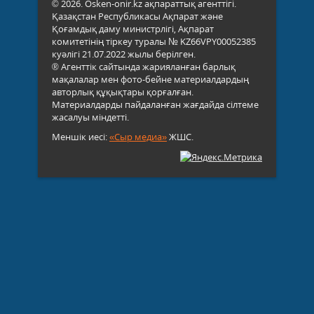
© 2026. Osken-onir.kz ақпараттық агенттігі.
Қазақстан Республикасы Ақпарат және
Қоғамдық даму министрлігі, Ақпарат
комитетінің тіркеу туралы № KZ66VPY00052385
куәлігі 21.07.2022 жылы берілген.
® Агенттік сайтында жарияланған барлық
мақалалар мен фото-бейне материалдардың
авторлық құқықтары қорғалған.
Материалдарды пайдаланған жағдайда сілтеме
жасалуы міндетті.
Меншік иесі:
«Сыр медиа»
ЖШС.