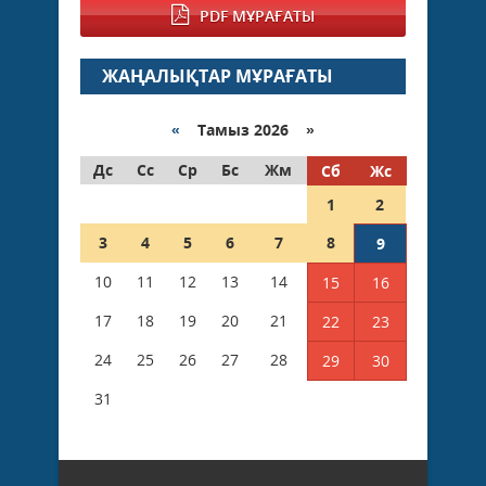
PDF МҰРАҒАТЫ
ЖАҢАЛЫҚТАР МҰРАҒАТЫ
«
Тамыз 2026 »
Дс
Сс
Ср
Бс
Жм
Сб
Жс
1
2
3
4
5
6
7
8
9
10
11
12
13
14
15
16
17
18
19
20
21
22
23
24
25
26
27
28
29
30
31