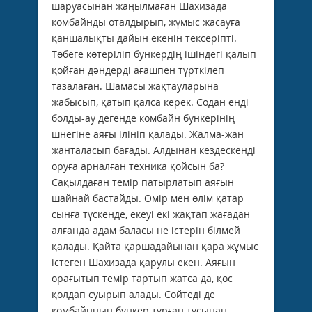
шаруасынан жаңылмаған Шахизада
комбайнды оталдырып, жұмыс жасауға
қаншалықты дайын екенін тексеріпті.
Төбеге көтеріліп бункердің ішіндегі қалып
қойған дәндерді ағашпен түрткілеп
тазалаған. Шамасы жақтауларына
жабысып, қатып қалса керек. Содан енді
болды-ау дегенде комбайн бункерінің
шнегіне аяғы ілініп қалады. Жалма-жан
жанталасып бағады. Алдынан кездескенді
оруға арналған техника қойсын ба?
Сақылдаған темір патырлатып аяғын
шайнай бастайды. Өмір мен өлім қатар
сынға түскенде, екеуі екі жақтап жағадан
алғанда адам баласы не істерін білмей
қалады. Қайта қаршадайынан қара жұмыс
істеген Шахизада қарулы екен. Аяғын
орағытып темір тартып жатса да, қос
қолдап суырып алады. Сөйтеді де
комбайнның бункер тұрған тұсынан