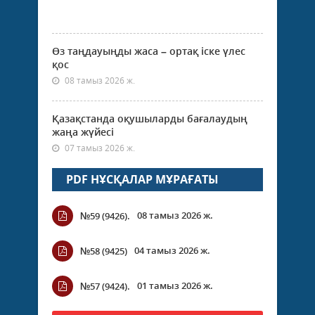
Өз таңдауыңды жаса – ортақ іске үлес
қос
08 тамыз 2026 ж.
Қазақстанда оқушыларды бағалаудың
жаңа жүйесі
07 тамыз 2026 ж.
PDF НҰСҚАЛАР МҰРАҒАТЫ
08 тамыз 2026 ж.
№59 (9426).
04 тамыз 2026 ж.
№58 (9425)
01 тамыз 2026 ж.
№57 (9424).