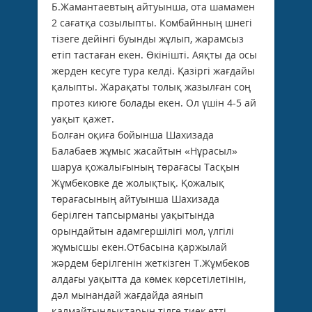
Б.Жамантаевтың айтуынша, ота шамамен
2 сағатқа созылыпты. Комбайнның шнегі
тізеге дейінгі буынды жұлып, жарамсыз
етіп тастаған екен. Өкінішті. Аяқты да осы
жерден кесуге тура келді. Қазіргі жағдайы
қалыпты. Жарақаты толық жазылған соң
протез киюге болады екен. Ол үшін 4-5 ай
уақыт қажет.
Болған оқиға бойынша Шахизада
Балабаев жұмыс жасайтын «Нұрасыл»
шаруа қожалығының төрағасы Тасқын
Жұмбековке де жолықтық. Қожалық
төрағасының айтуынша Шахизада
берілген тапсырманы уақытында
орындайтын адамгершілігі мол, үлгілі
жұмысшы екен.Отбасына қаржылай
жәрдем берілгенін жеткізген Т.Жұмбеков
алдағы уақытта да көмек көрсетілетінін,
дәл мынандай жағдайда аянып
қалмайтындықтарын тілге тиек етті.