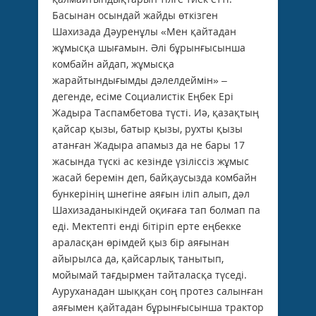
Басынан осындай жайды өткізген
Шахизада Дәуренұлы «Мен қайтадан
жұмысқа шығамын. Әлі бұрынғысынша
комбайн айдап, жұмысқа
жарайтындығымды дәлелдеймін» –
дегенде, есіме Социалистік Еңбек Ері
Жадыра Таспамбетова түсті. Иә, қазақтың
қайсар қызы, батыр қызы, рухты қызы
атанған Жадыра апамыз да не бары 17
жасында түскі ас кезінде үзіліссіз жұмыс
жасай беремін деп, байқаусызда комбайн
бункерінің шнегіне аяғын іліп алып, дәл
Шахизаданыкіндей оқиғаға тап болмап па
еді. Мектепті енді бітіріп ерте еңбекке
араласқан өрімдей қыз бір аяғынан
айырылса да, қайсарлық танытып,
мойымай тағдырмен тайталасқа түседі.
Ауруханадан шыққан соң протез салынған
аяғымен қайтадан бұрынғысынша трактор