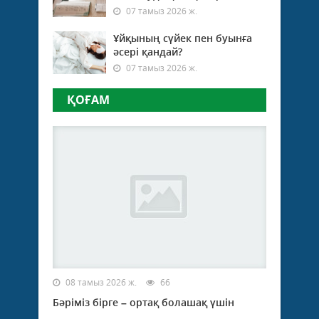
07 тамыз 2026 ж.
Ұйқының сүйек пен буынға
әсері қандай?
07 тамыз 2026 ж.
ҚОҒАМ
08 тамыз 2026 ж.
66
Бәріміз бірге – ортақ болашақ үшін