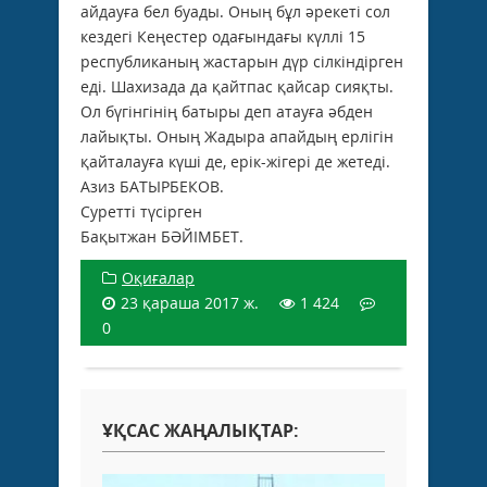
айдауға бел буады. Оның бұл әрекеті сол
кездегі Кеңестер одағындағы күллі 15
республиканың жастарын дүр сілкіндірген
еді. Шахизада да қайтпас қайсар сияқты.
Ол бүгінгінің батыры деп атауға әбден
лайықты. Оның Жадыра апайдың ерлігін
қайталауға күші де, ерік-жігері де жетеді.
Азиз БАТЫРБЕКОВ.
Суретті түсірген
Бақытжан БӘЙІМБЕТ.
Оқиғалар
23 қараша 2017 ж.
1 424
0
ҰҚСАС ЖАҢАЛЫҚТАР: