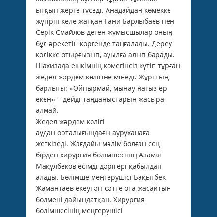
ытқып жерге түседі. Анадайдан көмекке
жүгіріп келе жатқан Ғани Барлыбаев пен
Серік Смайлов деген жұмысшылар оның
бұл әрекетін көргенде таңғалады. Дереу
көлікке отырғызып, ауылға алып барады.
Шахизада ешкімнің көмегінсіз күтіп тұрған
жедел жәрдем көлігіне мінеді. Жұрттың
барлығы: «Ойпырмай, мынау нағыз ер
екен» – дейді таңданыстарын жасыра
алмай.
Жедел жәрдем көлігі
аудан орталығындағы ауруханаға
жеткізеді. Жағдайы мәлім болған соң
бірден хирургия бөлімшесінің Азамат
Мақұлбеков есімді дәрі­гері қабылдап
алады. Бөлімше меңгерушісі Бақытбек
Жамантаев екеуі әп-сәтте ота жасайтын
бөлмені дайындатқан. Хирургия
бөлімшесінің меңгерушісі