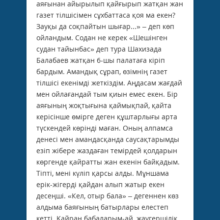
аяғынан айырылып қайғырып жатқан жан
газет тілшісімен сұхбаттаса қоя ма екен?
Зауқы да соқпайтын шығар...» – деп көп
ойландым. Содан не керек «Шешінген
судан тайын­бас» деп тура Шахизада
Балабаев жатқан 6-шы палатаға кіріп
бардым. Амандық сұрап, өзімнің газет
тілшісі екенімді жеткіздім. Аңдасам жағдай
мен ойлағандай тым қиын емес екен. Бір
аяғының жоқтығына қаймықпай, қайта
керісінше өмірге деген құштарлығы арта
түскендей көрінді маған. Оның алпамса
денесі мен амандасқанда саусақтарымды
езіп жібере жаздаған темірдей қолдарын
көргенде қайратты жан екенін байқадым.
Тіпті, мені күліп қарсы алды. Мұншама
ерік-жігерді қайдан алып жатыр екен
десеңші. «Кел, отыр бала» – дегеннен көз
алдыма баяғының батырлары елес­теп
кетті. Қайран бабаларым-ай, жаугершілік