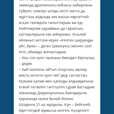
заманда дұшпанның найзасы қабырғаны
түйреп, семсері қолды кесіп жатса да,
жұрттың алдында көз жасын көрсетпей
асқан төзімділік танытпаушы ма еді.
Кейіпкеріме қараймын да тарихтың
қатпарларына көз жіберемін. Осылай
ойланып кетсем керек «Келген шаруаңды
айт, бала» – деген Шәкеңнің сөзінен селт
етіп, ойымды жинақтадым.
– Аға, сол күнгі оқиғаны баяндап беріңізші,
– дедім.
– Қай оқиғаны айтып отырсың, мынау
аяқты кесетін күнгі ме? де­ді сас­пастан.
Қолыма қалам мен қағазды алдымдағыны
егжей-тег­жейлі тәптіштеп сұрай бастадым.
Шахизада Дәуренұлының баяндауына
қарағанда оқиға былай болған.
Шілденің 21-ші жұлдызы. Күн – бейсенбі.
Әдеттегідей жұмысқа келген. Күнделікті