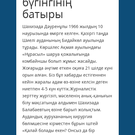
бүгінгiнің
батыры
Шахизада Дәуренұлы 1966 жылдың 10
наурызында өмірге келген. Қазіргі таңда
Шиелі ауданының Бидайкөл ауылында
тұрады. Көршілес Ақмая ауылындағы
«Нұрасыл» шаруа қожалығында
комбайншы болып жұмыс жасайды.
Жоғарыда әңгіме еткен оқиға 21 шілде күні
орын алған. Біз бұл хабарды естігеннен
кейін жаралы адам өз-өзіне келсін деген
ниетпен 4-5 күн күттік.Журналистік
зерттеу жүргізіп, мәселенің анық-қанығын
білу мақсатында алдымен Шахизада
Балабаевтың өзіне барып жолықтым.
Аудандық аурухананың хирургия
бөлімшесіне кірместен бұрын іштей
«Қалай болады екен? Онсыз да бір