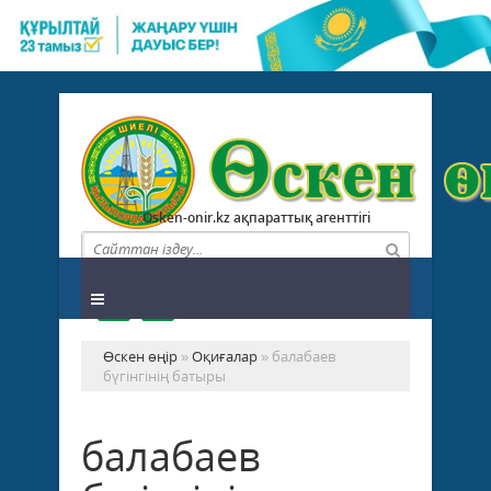
Osken-onir.kz ақпараттық агенттігі
Өскен өңір
»
Оқиғалар
» балабаев
бүгінгiнің батыры
балабаев