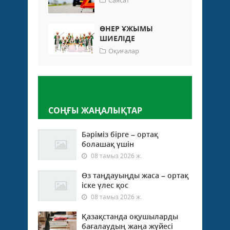
ӨНЕР ҰЖЫМЫ
ШИЕЛІДЕ
Оқиғалар
Пікір қалдыру
СОҢҒЫ ЖАҢАЛЫҚТАР
Бәріміз бірге – ортақ
болашақ үшін
08 тамыз 2026 ж.
Өз таңдауыңды жаса – ортақ
іске үлес қос
08 тамыз 2026 ж.
Қазақстанда оқушыларды
бағалаудың жаңа жүйесі