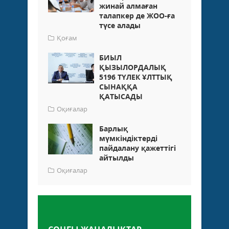
жинай алмаған
талапкер де ЖОО-ға
түсе алады
Қоғам
БИЫЛ
ҚЫЗЫЛОРДАЛЫҚ
5196 ТҮЛЕК ҰЛТТЫҚ
СЫНАҚҚА
ҚАТЫСАДЫ
Оқиғалар
Барлық
мүмкіндіктерді
пайдалану қажеттігі
айтылды
Оқиғалар
Пікір қалдыру