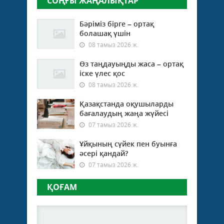
СОҢҒЫ ЖАҢАЛЫҚТАР
Бәріміз бірге – ортақ
болашақ үшін
08 тамыз 2026 ж.
Өз таңдауыңды жаса – ортақ
іске үлес қос
08 тамыз 2026 ж.
Қазақстанда оқушыларды
бағалаудың жаңа жүйесі
07 тамыз 2026 ж.
Ұйқының сүйек пен буынға
әсері қандай?
07 тамыз 2026 ж.
ҚОҒАМ