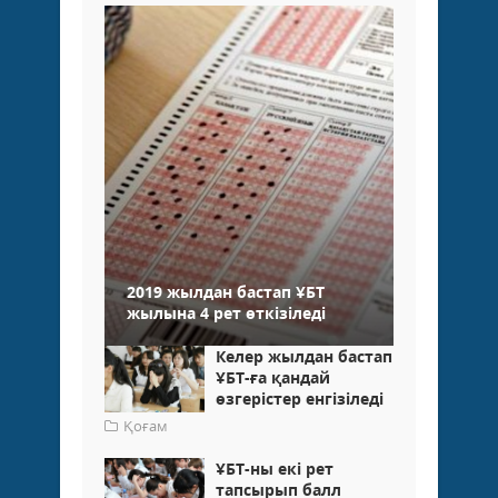
2019 жылдан бастап ҰБТ
жылына 4 рет өткізіледі
Келер жылдан бастап
ҰБТ-ға қандай
өзгерістер енгізіледі
Қоғам
ҰБТ-ны екі рет
тапсырып балл