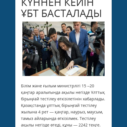
КҮННЕН КЕЙІН
ҰБТ БАСТАЛАДЫ
Білім және ғылым министрлігі 15 –20
қаңтар аралығында ақылы негізде Ұлттық
бірыңғай тестілеу өткізілетінін хабарлады.
Қазақстанда ұлттық бірыңғай тестілеу
жылына 4 рет — қаңтар, наурыз, маусым,
тамыз айларында өткізілмек. Тестілеу
ақылы негізде өтеді, құны — 2242 теңге.