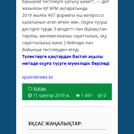
бірыңғай тестілеуге қатысу қажет", — деп
жазылған ҚР БҒМ ақпаратында.
2019 жылғы ҰБТ форматы еш өзгеріссіз
қалатынын атап өткен жөн. Оқуға түсуші
дәстүрлі түрде 3 міндетті пән (Қазақстан
тарихы, математикалық сауаттылық, оқу
сауаттылығы) және 2 бейіндік пән
бойынша тестілеуден өтеді.
Түлектерге қаңтардан бастап ақылы
негізде оқуға түсуге мүмкіндік беріледі
sputniknews.kz
Қоғам
11 қаңтар 2019 ж.
1 497
0
ҰҚСАС ЖАҢАЛЫҚТАР: