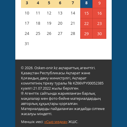
3
4
5
6
7
8
9
10
11
12
13
14
15
16
17
18
19
20
21
22
23
24
25
26
27
28
29
30
31
© 2026. Osken-onir.kz ақпараттық агенттігі.
Қазақстан Республикасы Ақпарат және
Қоғамдық даму министрлігі, Ақпарат
комитетінің тіркеу туралы № KZ66VPY00052385
куәлігі 21.07.2022 жылы берілген.
® Агенттік сайтында жарияланған барлық
мақалалар мен фото-бейне материалдардың
авторлық құқықтары қорғалған.
Материалдарды пайдаланған жағдайда сілтеме
жасалуы міндетті.
Меншік иесі:
«Сыр медиа»
ЖШС.