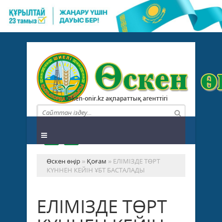
Osken-onir.kz ақпараттық агенттігі
Өскен өңір
»
Қоғам
» ЕЛІМІЗДЕ ТӨРТ
КҮННЕН КЕЙІН ҰБТ БАСТАЛАДЫ
ЕЛІМІЗДЕ ТӨРТ