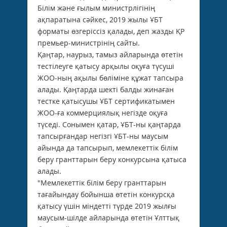
Білім және ғылым министрлігінің
ақпаратына сәйкес, 2019 жылы ҰБТ
форматы өзгеріссіз қалады, деп жазды ҚР
премьер-министрінің сайты.
Қаңтар, наурыз, тамыз айларында өтетін
тестілеуге қатысу арқылы оқуға түсуші
ЖОО-ның ақылы бөліміне құжат тапсыра
алады. Қаңтарда шекті балды жинаған
тестке қатысушы ҰБТ сертификатымен
ЖОО-ға коммерциялық негізде оқуға
түседі. Сонымен қатар, ҰБТ-ны қаңтарда
тапсырғандар негізгі ҰБТ-ны маусым
айында да тапсырып, мемлекеттік білім
беру гранттарын беру конкурсына қатыса
алады.
"Мемлекеттік білім беру гранттарын
тағайындау бойынша өтетін конкурсқа
қатысу үшін міндетті түрде 2019 жылғы
маусым-шілде айларында өтетін Ұлттық