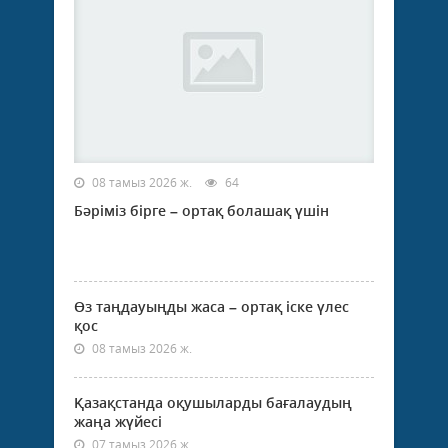
08 тамыз 2026 ж.
64
Бәріміз бірге – ортақ болашақ үшін
Өз таңдауыңды жаса – ортақ іске үлес
қос
08 тамыз 2026 ж.
Қазақстанда оқушыларды бағалаудың
жаңа жүйесі
07 тамыз 2026 ж.