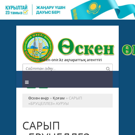
Osken-onir.kz ақпараттық агенттігі
Өскен өңір
»
Қоғам
» САРЫП
«БРУЦЕЛЛЕЗ» АУРУЫ
САРЫП