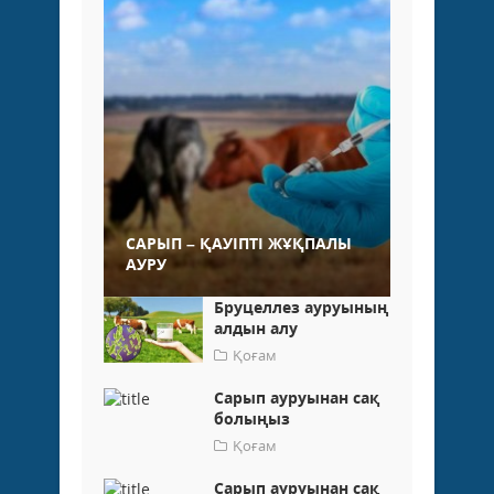
САРЫП – ҚАУІПТІ ЖҰҚПАЛЫ
АУРУ
Бруцеллез ауруының
алдын алу
Қоғам
Сарып ауруынан сақ
болыңыз
Қоғам
Сарып ауруынан сақ