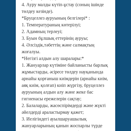
4. Ауру малды күтіп-ұстау (соның ішінде
төлдеу кезінде).
*Бруцеллез ауруының белгілері* :
1. Температураның көтерілуі;
2. Адамның терлеуі;
3. Буын бұлшық еттерінің ауруы;
4. Әлсіздік,тәбеттің және салмақтың
жоғалуы.
*Негізгі алдын алу шаралары:*
1. Жануарлар күтіміне байланысты барлық
жұмыстарды, әсіресе төлдеу науқанында
арнайы қорғаныш киімдерін (арнайы киім,
аяқ киім, қолғап) киіп жүргізу, бруцеллез
ауруының алдын алу және жеке бас
гигиенасы ережелерін сақтау;
2. Балаларды, жасөспірімдерді және жүкті
әйелдерді аралас­тырмау қажет;
3. Иелігіндегі ауылшаруашылық
жануарларының қанын жос­парлы түрде