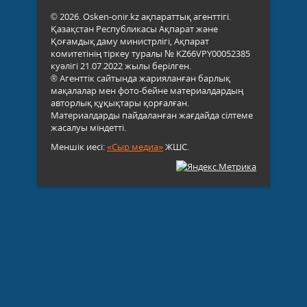
© 2026. Osken-onir.kz ақпараттық агенттігі.
Қазақстан Республикасы Ақпарат және
Қоғамдық даму министрлігі, Ақпарат
комитетінің тіркеу туралы № KZ66VPY00052385
куәлігі 21.07.2022 жылы берілген.
® Агенттік сайтында жарияланған барлық
мақалалар мен фото-бейне материалдардың
авторлық құқықтары қорғалған.
Материалдарды пайдаланған жағдайда сілтеме
жасалуы міндетті.
Меншік иесі:
«Сыр медиа»
ЖШС.