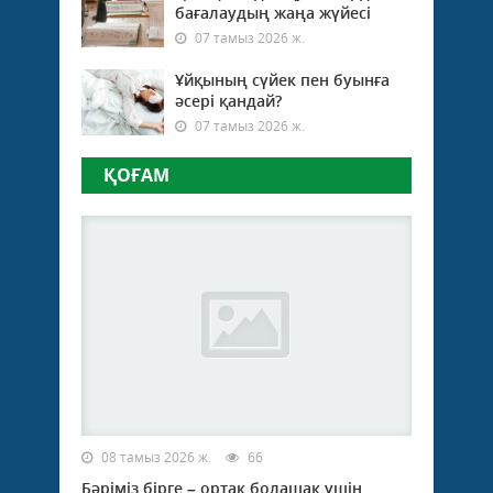
бағалаудың жаңа жүйесі
07 тамыз 2026 ж.
Ұйқының сүйек пен буынға
әсері қандай?
07 тамыз 2026 ж.
ҚОҒАМ
08 тамыз 2026 ж.
66
Бәріміз бірге – ортақ болашақ үшін