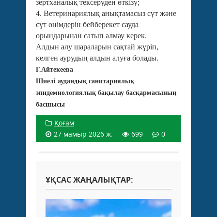
зертханалық тексеруден өткізу;
4. Ветеринариялық анықтамасыз сүт және
сүт өнімдерін бейберекет сауда
орындарынан сатып алмау керек.
Алдын алу шараларын сақтай жүріп,
келген аурудың алдын алуға болады.
Г.Айтекеева
Шиелі аудандық санитариялық
эпидемиологиялық бақылау басқармасының
басшысы
Қоғам
27 мамыр 2026 ж.
699
0
ҰҚСАС ЖАҢАЛЫҚТАР: