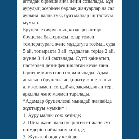
аптадан бірнеше айға дейін созылады. Бұл
аурудың әсерінен барлық жануарлар да сал
аурына шалдығуы, буаз малдар іш тастауы
мүмкін.
Бруцеллез ауруының қоздырғыштары
бруцелла бактериясы, олар төмен
температураға және мұздатуға төзімді, суда
5 ай, топырақта 3 ай, тұздалған теріде 2 ай,
жүнде 3-4 ай сақталады. Сүтті қайнатып,
пастерлеп дезинфекциялаған кезде ғана
бірнеше минуттан соң жойылады. Адам
ағзасына бруцелла ас қорыту және тыныс
алу жолымен, сондай-ақ зақымдалған тері
арқылы және малмен таралады.
*Адамдар бруцеллезді мынадай жағдайда
жұқтыруы мүмкін* :
1. Ауру малды сою кезінде;
2. Шикі және шала пісірілген ет және сүт
өнімдерін пайдалану кезінде;
3. Жүн-тері өңдеу кезінде;