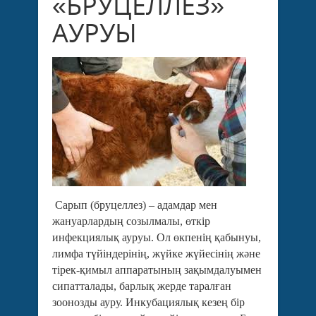
«БРУЦЕЛЛЕЗ»
АУРУЫ
Са
рып (бруцеллез) – адамдар мен
жануарлардың созылмалы, өткір
инфекциялық ауруы. Ол өкпенің
қабынуы,
лимфа түйіндерінің, жүйке жүйесінің және
тірек-қимыл аппаратының зақымдалуымен
сипатталады, барлық жерде таралған
зоонозды ауру. Инкубациялық кезең бір