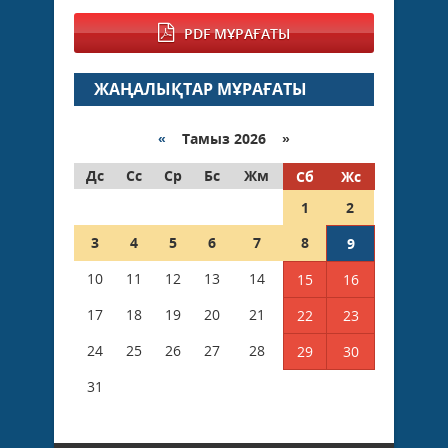
PDF МҰРАҒАТЫ
ЖАҢАЛЫҚТАР МҰРАҒАТЫ
«
Тамыз 2026 »
Дс
Сс
Ср
Бс
Жм
Сб
Жс
1
2
3
4
5
6
7
8
9
10
11
12
13
14
15
16
17
18
19
20
21
22
23
24
25
26
27
28
29
30
31