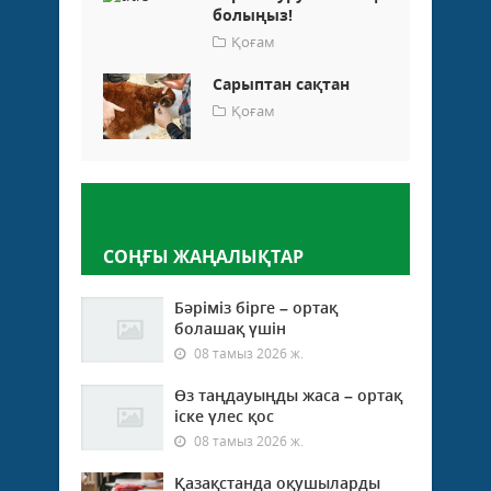
болыңыз!
Қоғам
Сарыптан сақтан
Қоғам
Пікір қалдыру
СОҢҒЫ ЖАҢАЛЫҚТАР
Бәріміз бірге – ортақ
болашақ үшін
08 тамыз 2026 ж.
Өз таңдауыңды жаса – ортақ
іске үлес қос
08 тамыз 2026 ж.
Қазақстанда оқушыларды