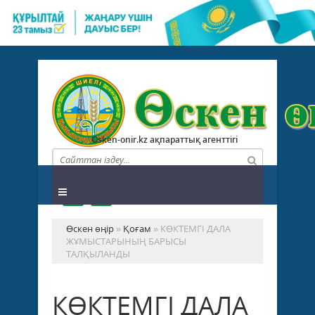
Osken-onir.kz ақпараттық агенттігі
Өскен өңір
»
Қоғам
» КӨКТЕМГІ ДАЛА
ЖҰМЫСТАРЫНЫҢ БАРЫСЫ
ТАЛҚЫЛАНДЫ
КӨКТЕМГІ ДАЛА