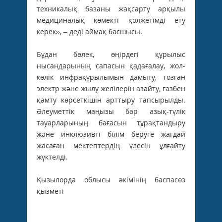
техникалық базаны жақсарту арқылы
медициналық көмекті қолжетімді ету
керек», – деді аймақ басшысы.
Бұдан бөлек, өңірдегі құрылыс
нысандарының сапасын қадағалау, жол-
көлік инфрақұрылымын дамыту, тозған
электр және жылу желілерін азайту, газбен
қамту көрсеткішін арттыру тапсырылды.
Әлеуметтік маңызы бар азық-түлік
тауарларының бағасын тұрақтандыру
және инклюзивті білім беруге жағдай
жасаған мектептердің үлесін ұлғайту
жүктелді.
Қызылорда облысы әкімінің баспасөз
қызметі