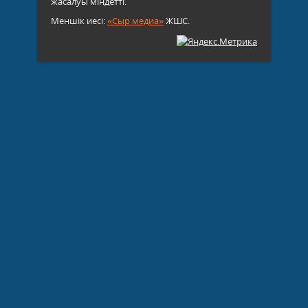
жасалуы міндетті.
Меншік иесі:
«Сыр медиа»
ЖШС.