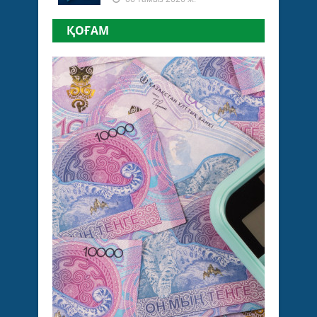
ҚОҒАМ