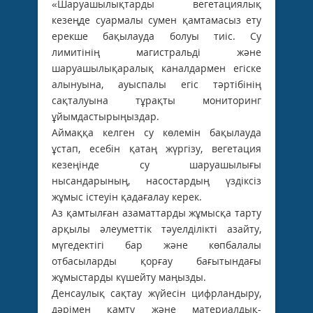
«Шаруашылықтарды вегетациялық
кезеңде суармалы сумен қамтамасыз ету
ерекше бақылауда болуы тиіс. Су
лимитінің магистральді және
шаруашылықаралық каналдармен егіске
алынуына, ауыспалы егіс тәртібінің
сақталуына тұрақты мониторинг
ұйымдастырыңыздар.
Аймаққа келген су көлемін бақылауда
ұстап, есебін қатаң жүргізу, вегетация
кезеңінде су шаруашылығы
нысандарының, насостардың үздіксіз
жұмыс істеуін қадағалау керек.
Аз қамтылған азаматтарды жұмысқа тарту
арқылы әлеуметтік тәуелділікті азайту,
мүгедектігі бар және көпбалалы
отбасыларды қорғау бағытындағы
жұмыстарды күшейту маңызды.
Денсаулық сақтау жүйесін цифрландыру,
дәрімен қамту және материалдық-