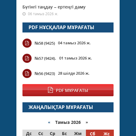
Бүгінгі таңдау – ертеңгі даму
06 тамыз 2026 ж.
PDF НҰСҚАЛАР МҰРАҒАТЫ
04 тамыз 2026 ж.
№58 (9425)
01 тамыз 2026 ж.
№57 (9424).
28 шілде 2026 ж.
№56 (9423)
PDF МҰРАҒАТЫ
ЖАҢАЛЫҚТАР МҰРАҒАТЫ
«
Тамыз 2026 »
Дс
Сс
Ср
Бс
Жм
Сб
Жс