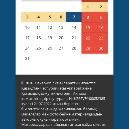
1
2
3
4
5
6
7
8
9
10
11
12
13
14
15
16
17
18
19
20
21
22
23
24
25
26
27
28
29
30
31
© 2026. Osken-onir.kz ақпараттық агенттігі.
Қазақстан Республикасы Ақпарат және
Қоғамдық даму министрлігі, Ақпарат
комитетінің тіркеу туралы № KZ66VPY00052385
куәлігі 21.07.2022 жылы берілген.
® Агенттік сайтында жарияланған барлық
мақалалар мен фото-бейне материалдардың
авторлық құқықтары қорғалған.
Материалдарды пайдаланған жағдайда сілтеме