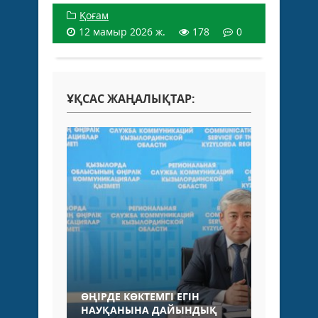
Қоғам
12 мамыр 2026 ж.
178
0
ҰҚСАС ЖАҢАЛЫҚТАР:
ӨҢІРДЕ КӨКТЕМГІ ЕГІН
НАУҚАНЫНА ДАЙЫНДЫҚ