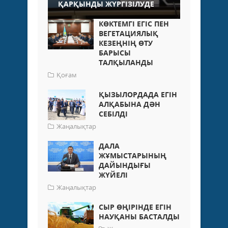
ҚАРҚЫНДЫ ЖҮРГІЗІЛУДЕ
КӨКТЕМГІ ЕГІС ПЕН
ВЕГЕТАЦИЯЛЫҚ
КЕЗЕҢНІҢ ӨТУ
БАРЫСЫ
ТАЛҚЫЛАНДЫ
Қоғам
ҚЫЗЫЛОРДАДА ЕГІН
АЛҚАБЫНА ДӘН
СЕБІЛДІ
Жаңалықтар
ДАЛА
ЖҰМЫСТАРЫНЫҢ
ДАЙЫНДЫҒЫ
ЖҮЙЕЛІ
Жаңалықтар
СЫР ӨҢІРІНДЕ ЕГІН
НАУҚАНЫ БАСТАЛДЫ