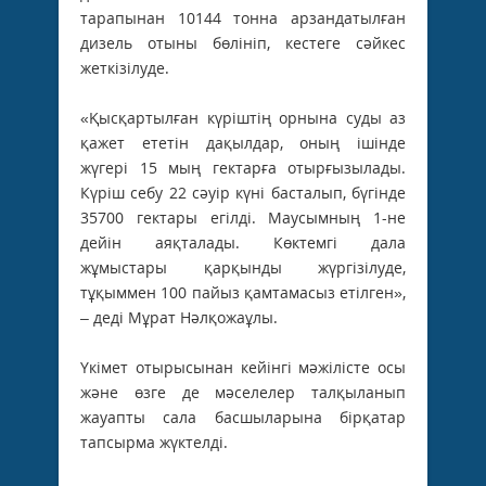
тарапынан 10144 тонна арзандатылған
дизель отыны бөлініп, кестеге сәйкес
жеткізілуде.
«Қысқартылған күріштің орнына суды аз
қажет ететін дақылдар, оның ішінде
жүгері 15 мың гектарға отырғызылады.
Күріш себу 22 сәуір күні басталып, бүгінде
35700 гектары егілді. Маусымның 1-не
дейін аяқталады. Көктемгі дала
жұмыстары қарқынды жүргізілуде,
тұқыммен 100 пайыз қамтамасыз етілген»,
– деді Мұрат Нәлқожаұлы.
Үкімет отырысынан кейінгі мәжілісте осы
және өзге де мәселелер талқыланып
жауапты сала басшыларына бірқатар
тапсырма жүктелді.