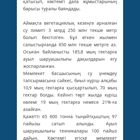
қатысып, көктемгі дала жұмыстарының
барысы туралы баяндады.
Аймақта вегетациялық кезеңге арналған
су лимиті 3 млрд 250 млн текше метр
болып бекітілген. Бұл өткен жылмен
салыстырғанда 650 млн текше метрге аз.
Осыған байланысты 185,8 мың гектарға
ауыл шаруашылығы дақылдарын егу
жоспарланған.
Мемлекет басшысының су үнемдеу
тапсырмасына сәйкес, биыл күріш алқабы
10,9 мың гектарға қысқартылып, 70 мың
гектар болды. Кейінгі төрт жылда күріш
көлемі 19 мың гектарға немесе 21%-ға
азайған.
Қажетті 65 600 тонна тыңайтқыштың 97
пайызы сатып алынды. Ауыл
шаруашылығы техникалары 100 пайыз
дайын. Көктемгі егіске мемлекет