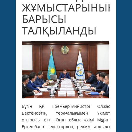
ЖҰМЫСТАРЫНЫҢ
БАРЫСЫ
ТАЛҚЫЛАНДЫ
Бүгін ҚР Премьер-министрі Олжас
Бектеновтің төрағалығымен Үкімет
отырысы өтті. Оған облыс әкімі Мұрат
Ергешбаев селекторлық режим арқылы