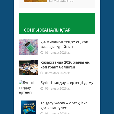
Жаңалықтар
Пікір қалдыру
СОҢҒЫ ЖАҢАЛЫҚТАР
2,4 миллион теңге: ең көп
жалақы сұрайтын
06 тамыз 2026 ж.
Қазақстанда 2026 жылы ең
көп грант бөлінген
06 тамыз 2026 ж.
Бүгінгі таңдау – ертеңгі даму
06 тамыз 2026 ж.
Таңдау жасау – ортақ іске
қосылған үлес
06 тамыз 2026 ж.