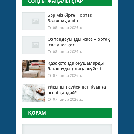
СОҢҒЫ ЖАҢАЛЫҚТАР
Бәріміз бірге – ортақ
болашақ үшін
08 тамыз 2026 ж.
Өз таңдауыңды жаса – ортақ
іске үлес қос
08 тамыз 2026 ж.
Қазақстанда оқушыларды
бағалаудың жаңа жүйесі
07 тамыз 2026 ж.
Ұйқының сүйек пен буынға
әсері қандай?
07 тамыз 2026 ж.
ҚОҒАМ