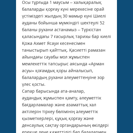
Осы тұрғыда 1 маусым – халық­аралық
балаларды қорғау күні мере­кесіне орай
үстіміздегі жылдың 30 мамыр күні Шиелі
ауданы бойынша мүмкіндігі шектеулі 52
баланы рухани астанамыз – Түркістан
қаласындағы 7 ғасырлық тарихы бар киелі
Қожа Ахмет Ясауи кесенесімен
таныстырып қайттық. Қасиетті рамазан
айындағы сауабы мол жұмыспен
мемлекеттік тапсырыс аясында «Арман
асуы» қоғамдық қоры айналысып,
балалардың рухани әлеуметтенуіне зор
үлес қосты.
Сапар барысында ата-аналар,
ау­дан­дық жұмыспен қамту, әлеуметтік
бағдарламалар және аза­мат­тық хал
актілерін тіркеу бөлімінің әлеуметтік
қызметкерлері, құқық қорғау және
денсаулық сақтау ор­гандарының өкілдері
ерекше дене қажеттілігі бар балалармен