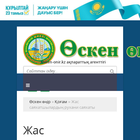
Osken-onir.kz ақпараттық агенттігі
Өскен өңір
»
Қоғам
» Жас
саяхатшылардың рухани саяхаты
Жас