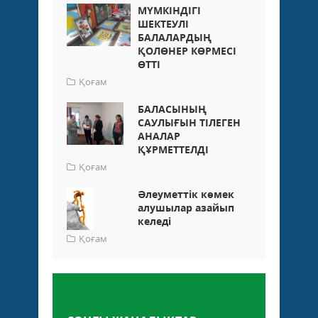
МҮМКІНДІГІ
ШЕКТЕУЛІ
БАЛАЛАРДЫҢ
ҚОЛӨНЕР КӨРМЕСІ
ӨТТІ
Қоғам
БАЛАСЫНЫҢ
САУЛЫҒЫН ТІЛЕГЕН
АНАЛАР
ҚҰРМЕТТЕЛДІ
Қоғам
Әлеуметтік көмек
алушылар азайып
келеді
Қоғам
Пікір қалдыру