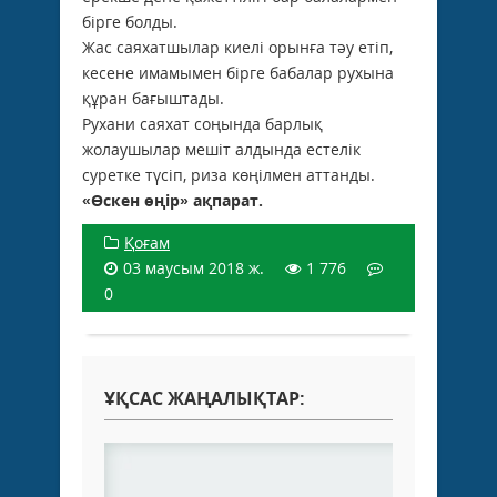
бірге болды.
Жас саяхатшылар киелі орынға тәу етіп,
кесене имамымен бірге бабалар рухына
құран бағыштады.
Рухани саяхат соңында барлық
жолаушылар мешіт алдында естелік
суретке түсіп, риза көңілмен аттанды.
«Өскен өңір» ақпарат.
Қоғам
03 маусым 2018 ж.
1 776
0
ҰҚСАС ЖАҢАЛЫҚТАР: