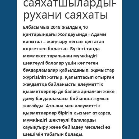
саяхатшылардың
рухани саяхаты
Елбасымыз 2018 жылдың 10
қаңтарындағы Жолдауында «Адами
капитал – жаңғыру негізі» деп атап
көрсеткен болатын. Бүгінгі таңда
мемлекет тарапынан мүмкіндігі
шектеулі балалар үшін көптеген
бағдарламалар қабылданып, жұмыстар
жүргізіліп жатыр. Қалыптасып отырған
жағдаятқа байланысты әлеуметтік
қызметкерлер де балаға арналған жеке
даму бағдарламасы бойынша жұмыс
жасайды. Ата-ана мен әлеуметтік
қызметкерлер бірігіп қызмет атқарса,
мүмкіндігі шектеулі балаларды
сауықтыру және бейімдеу мәселесі өз
шешімін табатын болады.