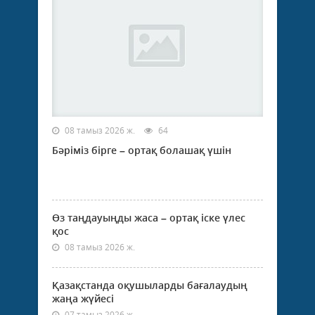
08 тамыз 2026 ж.
64
Бәріміз бірге – ортақ болашақ үшін
Өз таңдауыңды жаса – ортақ іске үлес
қос
08 тамыз 2026 ж.
Қазақстанда оқушыларды бағалаудың
жаңа жүйесі
07 тамыз 2026 ж.