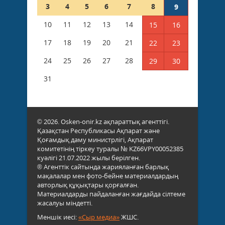
3
4
5
6
7
8
9
10
11
12
13
14
15
16
17
18
19
20
21
22
23
24
25
26
27
28
29
30
31
© 2026. Osken-onir.kz ақпараттық агенттігі.
Қазақстан Республикасы Ақпарат және
Қоғамдық даму министрлігі, Ақпарат
комитетінің тіркеу туралы № KZ66VPY00052385
куәлігі 21.07.2022 жылы берілген.
® Агенттік сайтында жарияланған барлық
мақалалар мен фото-бейне материалдардың
авторлық құқықтары қорғалған.
Материалдарды пайдаланған жағдайда сілтеме
жасалуы міндетті.
Меншік иесі:
«Сыр медиа»
ЖШС.