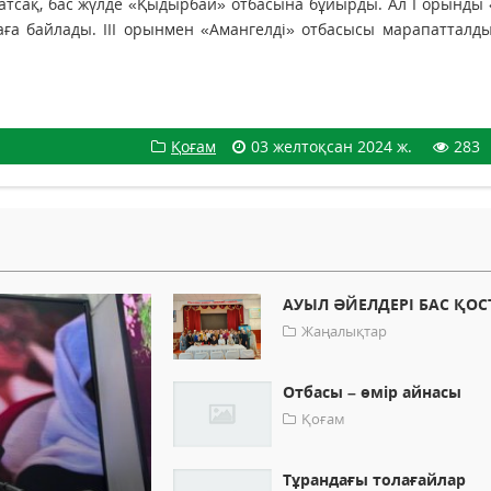
қатсақ, бас жүлде «Қыдырбай» отбасына бұйырды. Ал І орынды
аға байлады. ІІІ орынмен «Амангелді» отбасысы марапатталд
Қоғам
03 желтоқсан 2024 ж.
283
АУЫЛ ӘЙЕЛДЕРІ БАС ҚО
Жаңалықтар
Отбасы – өмір айнасы
Қоғам
Тұрандағы толағайлар