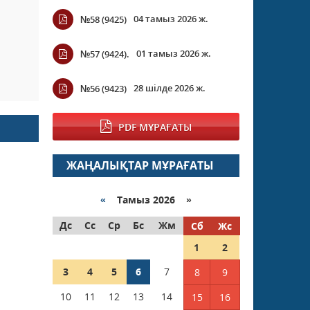
04 тамыз 2026 ж.
№58 (9425)
01 тамыз 2026 ж.
№57 (9424).
28 шілде 2026 ж.
№56 (9423)
PDF МҰРАҒАТЫ
ЖАҢАЛЫҚТАР МҰРАҒАТЫ
«
Тамыз 2026 »
Дс
Сс
Ср
Бс
Жм
Сб
Жс
1
2
3
4
5
6
7
8
9
10
11
12
13
14
15
16