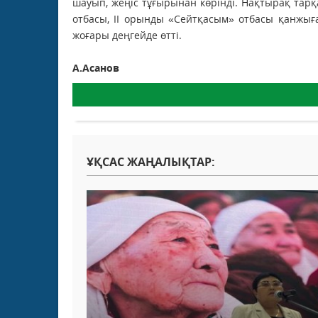
шауып, жеңіс тұғырынан көрінді. Нақтырақ тар
отбасы, ІІ орынды «Сейтқасым» отбасы қанжығ
жоғары деңгейде өтті.
А.Асанов
ҰҚСАС ЖАҢАЛЫҚТАР: