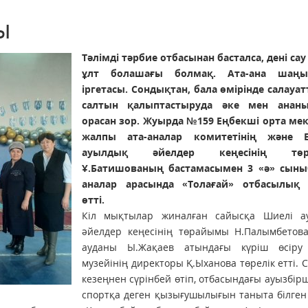
ы
Тәлімді тәрбие отбасынан басталса, дені сау
ұлт болашағы болмақ. Ата-ана шаңы
іргетасы. Сондықтан, бала өмірінде салауа
салтын қалыптастыруда әке мен ананы
орасан зор. Жуырда №159 Еңбекші орта мек
жалпы ата-аналар комитетінің және Е
ауылдық әйелдер кеңесінің төр
Ұ.Батишованың бастамасымен 3 «ә» сыны
аналар арасында «Толағай» отбасылық
өтті.
Кіл мықтылар жиналған сайысқа Шиелі а
әйелдер кеңесінің төрайымы Н.Палымбетова
ауданы Ы.Жақаев атындағы күріш өсіру
музейінің директоры Қ.Ыханова төрелік етті. С
кезеңнен сүрінбей өтіп, отбасындағы ауызбірш
спортқа деген қызығушылығын таныта білген