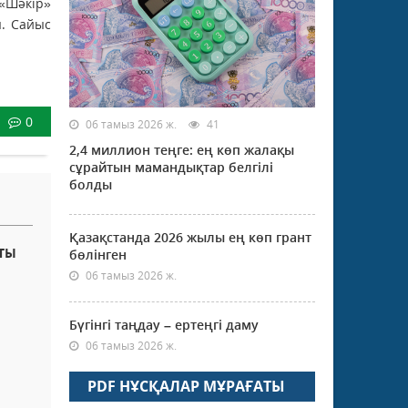
 «Шәкір»
ы. Сайыс
0
06 тамыз 2026 ж.
41
2,4 миллион теңге: ең көп жалақы
сұрайтын мамандықтар белгілі
болды
Қазақстанда 2026 жылы ең көп грант
СТЫ
бөлінген
06 тамыз 2026 ж.
Бүгінгі таңдау – ертеңгі даму
06 тамыз 2026 ж.
PDF НҰСҚАЛАР МҰРАҒАТЫ