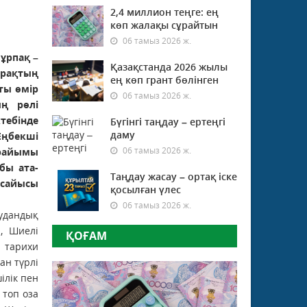
2,4 миллион теңге: ең
көп жалақы сұрайтын
06 тамыз 2026 ж.
 ұрпақ –
Қазақстанда 2026 жылы
рақтың
ең көп грант бөлінген
тты өмір
06 тамыз 2026 ж.
ң рөлі
тебінде
Бүгінгі таңдау – ертеңгі
даму
ңбекші
06 тамыз 2026 ж.
айымы
бы ата-
Таңдау жасау – ортақ іске
 сайысы
қосылған үлес
06 тамыз 2026 ж.
удандық
, Шиелі
ҚОҒАМ
 тарихи
ан түрлі
ілік пен
 топ оза