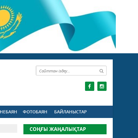
НЕБАЯН
ФОТОБАЯН
БАЙЛАНЫСТАР
СОҢҒЫ ЖАҢАЛЫҚТАР