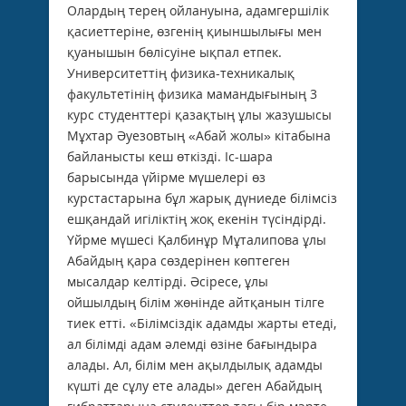
Олардың терең ойлануына, адамгершілік
қасиеттеріне, өзгенің қиыншылығы мен
қуанышын бөлісуіне ықпал етпек.
Университеттің физика-техникалық
факультетінің физика мамандығының 3
курс студенттері қазақтың ұлы жазушысы
Мұхтар Әуезовтың «Абай жолы» кітабына
байланысты кеш өткізді. Іс-шара
барысында үйірме мүшелері өз
курстастарына бұл жарық дүниеде білімсіз
ешқандай игіліктің жоқ екенін түсіндірді.
Үйрме мүшесі Қалбинұр Мұталипова ұлы
Абайдың қара сөздерінен көптеген
мысалдар келтірді. Әсіресе, ұлы
ойшылдың білім жөнінде айтқанын тілге
тиек етті. «Білімсіздік адамды жарты етеді,
ал білімді адам әлемді өзіне бағындыра
алады. Ал, білім мен ақылдылық адамды
күшті де сұлу ете алады» деген Абайдың