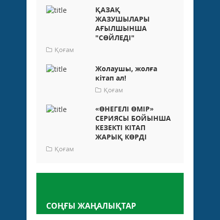
ҚАЗАҚ
ЖАЗУШЫЛАРЫ
АҒЫЛШЫНША
"СӨЙЛЕДІ"
Қоғам
Жолаушы, жолға
кітап ал!
Қоғам
«ӨНЕГЕЛІ ӨМІР»
СЕРИЯСЫ БОЙЫНША
КЕЗЕКТІ КІТАП
ЖАРЫҚ КӨРДІ
Қоғам
Пікір қалдыру
СОҢҒЫ ЖАҢАЛЫҚТАР