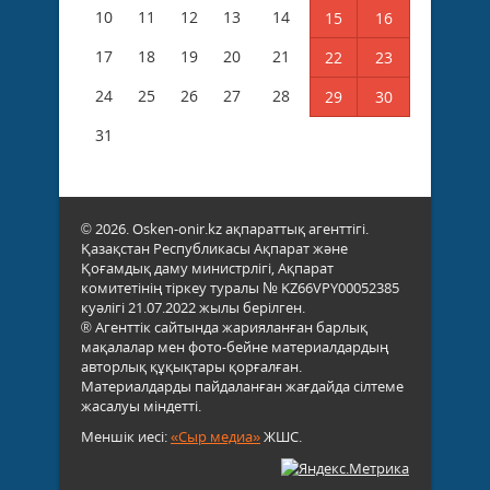
10
11
12
13
14
15
16
17
18
19
20
21
22
23
24
25
26
27
28
29
30
31
© 2026. Osken-onir.kz ақпараттық агенттігі.
Қазақстан Республикасы Ақпарат және
Қоғамдық даму министрлігі, Ақпарат
комитетінің тіркеу туралы № KZ66VPY00052385
куәлігі 21.07.2022 жылы берілген.
® Агенттік сайтында жарияланған барлық
мақалалар мен фото-бейне материалдардың
авторлық құқықтары қорғалған.
Материалдарды пайдаланған жағдайда сілтеме
жасалуы міндетті.
Меншік иесі:
«Сыр медиа»
ЖШС.