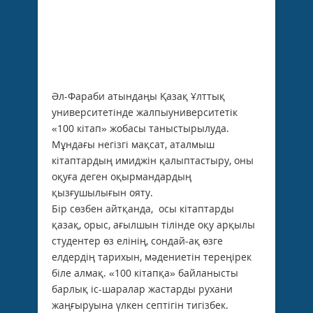
Әл-Фараби атындаңы Қазақ Ұлттық
университетінде жалпыуниверситетік
«100 кітап» жобасы таныстырылуда.
Мұндағы негізгі мақсат, аталмыш
кітаптардың имиджін қалыптастыру, оны
оқуға деген оқырмандардың
қызғушылығын ояту.
Бір сөзбен айтқанда, осы кітаптарды
қазақ, орыс, ағылшын тілінде оқу арқылы
студентер өз елінің, сондай-ақ өзге
елдердің тарихын, мәдениетін тереңірек
біле алмақ. «100 кітапқа» байланысты
барлық іс-шаралар жастарды рухани
жаңғыруына үлкен септігін тигізбек.