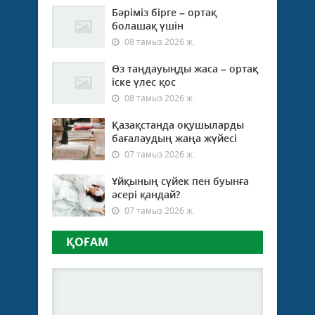
Бәріміз бірге – ортақ
болашақ үшін
08 тамыз 2026 ж.
Өз таңдауыңды жаса – ортақ
іске үлес қос
08 тамыз 2026 ж.
Қазақстанда оқушыларды
бағалаудың жаңа жүйесі
07 тамыз 2026 ж.
Ұйқының сүйек пен буынға
әсері қандай?
07 тамыз 2026 ж.
ҚОҒАМ