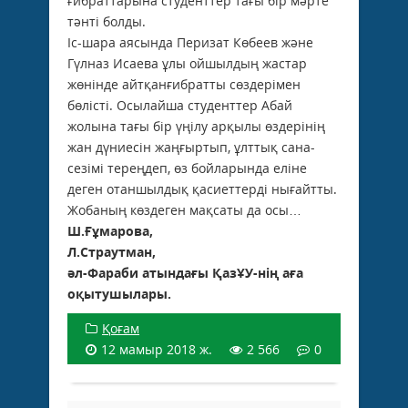
ғибраттарына студенттер тағы бір мәрте
тәнті болды.
Іс-шара аясында Перизат Көбеев және
Гүлназ Исаева ұлы ойшылдың жастар
жөнінде айтқанғибратты сөздерімен
бөлісті. Осылайша студенттер Абай
жолына тағы бір үңілу арқылы өздерінің
жан дүниесін жаңғыртып, ұлттық сана-
сезімі тереңдеп, өз бойларында еліне
деген отаншылдық қасиеттерді нығайтты.
Жобаның көздеген мақсаты да осы…
Ш.Ғұмарова,
Л.Страутман,
ә
л-Фараби атындағы ҚазҰУ-нің
аға
оқытушылары.
Қоғам
12 мамыр 2018 ж.
2 566
0