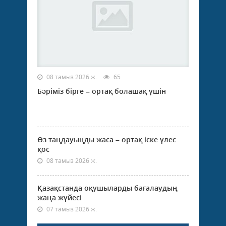
08 тамыз 2026 ж.
65
Бәріміз бірге – ортақ болашақ үшін
Өз таңдауыңды жаса – ортақ іске үлес
қос
08 тамыз 2026 ж.
Қазақстанда оқушыларды бағалаудың
жаңа жүйесі
07 тамыз 2026 ж.