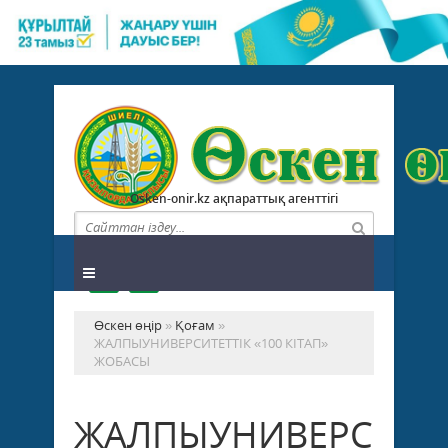
Osken-onir.kz ақпараттық агенттігі
Өскен өңір
»
Қоғам
»
ЖАЛПЫУНИВЕРСИТЕТТІК «100 КІТАП»
ЖОБАСЫ
ЖАЛПЫУНИВЕРСИТЕТ