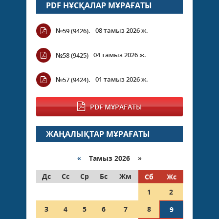
PDF НҰСҚАЛАР МҰРАҒАТЫ
08 тамыз 2026 ж.
№59 (9426).
04 тамыз 2026 ж.
№58 (9425)
01 тамыз 2026 ж.
№57 (9424).
PDF МҰРАҒАТЫ
ЖАҢАЛЫҚТАР МҰРАҒАТЫ
«
Тамыз 2026 »
Дс
Сс
Ср
Бс
Жм
Сб
Жс
1
2
3
4
5
6
7
8
9