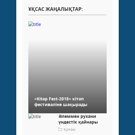
ҰҚСАС ЖАҢАЛЫҚТАР:
«Kitap Fest-2018» кітап
фестиваліне шақырады
Әлеммен рухани
үндестік қайнары
Қоғам