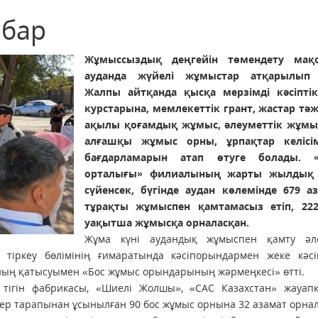
 бар
Жұмыссыздық деңгейін төмендету мақс
ауданда жүйелі жұмыстар атқарылып к
Жалпы айтқанда қысқа мерзімді кәсіпті
курс­тарына, мемлекеттік грант, жастар тәж
ақылы қоғамдық жұмыс, әлеуметтік жұмы
алғашқы жұмыс орны, ұрпақтар келісі
бағдарламарын атап өтуге болады. «
орталығы» филиалының жарты жылдық е
сүйенсек, бүгінде аудан көлемінде 679 а
тұрақты жұмыспен қамтамасыз етіп, 22
уақытша жұмысқа орналасқан.
Жұма күні аудандық жұмыспен қамту әле
 тіркеу бөлімінің ғимаратында кәсіпорындармен жеке кәсі
ың қатысуымен «Бос жұмыс орындарының жәрмеңкесі» өтті.
тігін фабрикасы, «Шиелі Жолшы», «САС Казахстан» жауапке
рлер тарапынан ұсынылған 90 бос жұмыс орнына 32 азамат орна