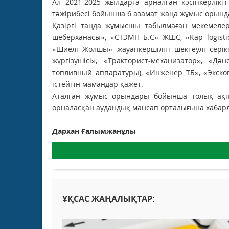
Ал 2021-2025 жылдарға арналған кәсіпкерлікт
тәжірибесі бойынша 6 азамат жаңа жұмыс орын
Қазіргі таңда жұмысшы табылмаған мекемелерг
шеберханасы», «СТЭМП Б.С» ЖШС, «Kap logist
«Шиелі Жолшы» жауапкершілігі шектеулі серік
жүргізушісі», «Тракторист-механизатор», «Д
топливный аппаратуры), «Инженер ТБ», «Экскова
істейтін мамандар қажет.
Аталған жұмыс орындары бойынша толық ақп
орналасқан аудандық мансап орталығына хабарл
Дархан Ғалымжанұлы
ҰҚСАС ЖАҢАЛЫҚТАР: