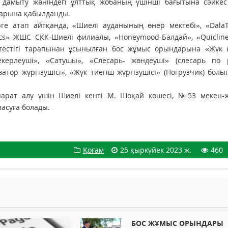
і дамыту жөніндегі ұлттық жобаның үшінші бағытына сәйкес
дарына қабылданды.
е атап айтқанда, «Шиелі ауданының өнер мектебі», «DalaTe
ics» ЖШС СКК-Шиелі филиалы, «Honeymood-Балдай», «Quiclin
тестігі тарапынан ұсынылған бос жұмыс орындарына «Жүк кө
әнекерлеуші», «Сатушы», «Слесарь- жөндеуші» (слесарь по 
тор жүргізушісі», «Жүк тиегіш жүргізушісі» (Погрузчик) бол
арат алу үшін Шиелі кенті М. Шоқай көшесі, №53 мекен-
асуға болады.
Қоғам
25 қыркүйек 2023 ж.
460
БОС ЖҰМЫС ОРЫНДАРЫ