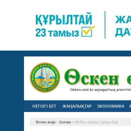
Osken-onir.kz ақпараттық агенттігі
НЕГІЗГІ БЕТ
ЖАҢАЛЫҚТАР
ЭКОНОМИКА
Өскен өңір
»
Қоғам
» 90 бос жұмыс орны бар