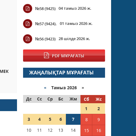
04 тамыз 2026 ж.
№58 (9425)
01 тамыз 2026 ж.
№57 (9424).
28 шілде 2026 ж.
№56 (9423)
PDF МҰРАҒАТЫ
МЕК
ЖАҢАЛЫҚТАР МҰРАҒАТЫ
«
Тамыз 2026 »
Дс
Сс
Ср
Бс
Жм
Сб
Жс
1
2
3
4
5
6
7
8
9
10
11
12
13
14
15
16