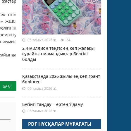
 жастар
x тігін
e» ЖШС,
лігінің
ремонту
06 тамыз 2026 ж.
54
ып жұмыс
2,4 миллион теңге: ең көп жалақы
сұрайтын мамандықтар белгілі
жайында
болды
Қазақстанда 2026 жылы ең көп грант
бөлінген
0
06 тамыз 2026 ж.
Бүгінгі таңдау – ертеңгі даму
06 тамыз 2026 ж.
PDF НҰСҚАЛАР МҰРАҒАТЫ