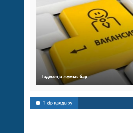
Іздесеңіз жұмыс бар
Пікір қалдыру