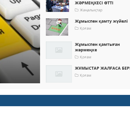
ЖӘРМЕҢКЕСІ ӨТТІ
Жаңалықтар
Жұмыспен қамту жүйелі
Қоғам
Жұмыспен қамтыған
жәрмеңке
Қоғам
ЖҰМЫСТАР ЖАЛҒАСА БЕР
Қоғам