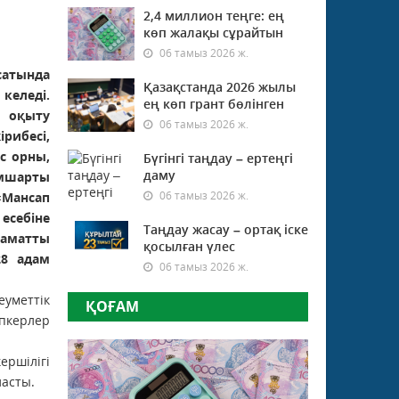
2,4 миллион теңге: ең
көп жалақы сұрайтын
06 тамыз 2026 ж.
атында
Қазақстанда 2026 жылы
еледі.
ең көп грант бөлінген
к оқыту
06 тамыз 2026 ж.
ірибесі,
с орны,
Бүгінгі таңдау – ертеңгі
даму
мшарты
06 тамыз 2026 ж.
Мансап
себіне
Таңдау жасау – ортақ іске
заматты
қосылған үлес
28 адам
06 тамыз 2026 ж.
уметтік
ҚОҒАМ
пкерлер
ршілігі
ласты.