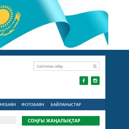
НЕБАЯН
ФОТОБАЯН
БАЙЛАНЫСТАР
СОҢҒЫ ЖАҢАЛЫҚТАР