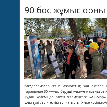
90 бос жұмыс орны
бағдарламалар және азаматтық хал актілерін
тарапынан 30 жұмыс беруші мекеме мамандарын
Аудан көлемінде өткен жәрмеңкеге «Ай-Мар» 
шектеулі серіктестіктері қатысты. Жеке кәсіпке