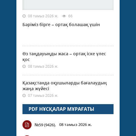
08 тамыз 2026 ж.
66
Бәріміз бірге – ортақ болашақ үшін
Өз таңдауыңды жаса – ортақ іске үлес
қос
08 тамыз 2026 ж.
Қазақстанда оқушыларды бағалаудың
жаңа жүйесі
07 тамыз 2026 ж.
PDF НҰСҚАЛАР МҰРАҒАТЫ
08 тамыз 2026 ж.
№59 (9426).