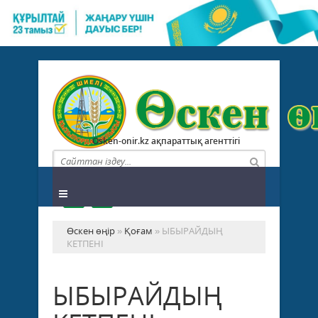
Osken-onir.kz ақпараттық агенттігі
Өскен өңір
»
Қоғам
» ЫБЫРАЙДЫҢ
КЕТПЕНІ
ЫБЫРАЙДЫҢ