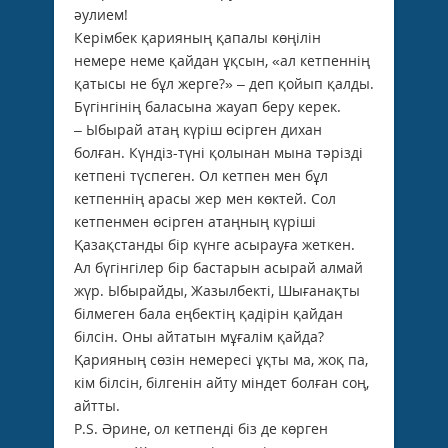
әулием!
Керімбек қарияның қапалы көңілін
немере неме қайдан ұқсын, «ал кетпеннің
қатысы не бұл жерге?» – деп қойып қалды.
Бүгінгінің баласына жауап беру керек.
– Ыбырай атаң күріш өсірген дихан
болған. Күндіз-түні қолынан мына тәрізді
кетпені түспеген. Ол кетпен мен бұл
кетпеннің арасы жер мен көктей. Сол
кетпенмен өсірген атаңның күріші
Қазақстанды бір күнге асырауға жеткен.
Ал бүгінгілер бір бастарын асырай алмай
жүр. Ыбырайды, Жазылбекті, Шығанақты
білмеген бала еңбектің қадірін қайдан
білсін. Оны айтатын мұғалім қайда?
Қарияның сөзін немересі ұқты ма, жоқ па,
кім білсін, білгенін айту міндет болған соң,
айтты.
Р.S. Әрине, ол кетпенді біз де көрген