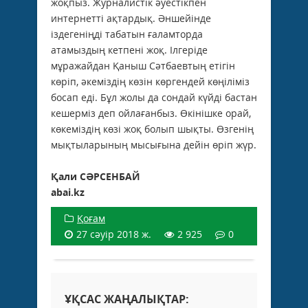
жоқпыз. Журналистік әуестікпен
интернетті ақтардық. Әншейінде
іздегеніңді табатын ғаламторда
атамыздың кетпені жоқ. Ілгеріде
мұражайдан Қаныш Сәтбаевтың етігін
көріп, әкеміздің көзін көргендей көңіліміз
босап еді. Бұл жолы да сондай күйді бастан
кешерміз деп ойлағанбыз. Өкінішке орай,
көкеміздің көзі жоқ болып шықты. Өзгенің
мықтыларының мысығына дейін өріп жүр.
Қали СӘРСЕНБАЙ
abai.kz
Қоғам
27 сәуір 2018 ж.
2 925
0
ҰҚСАС ЖАҢАЛЫҚТАР: