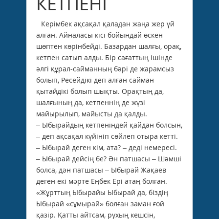
КЕТПЕНІ
Керімбек ақсақал қаладан жаңа жер үй
алған. Айналасы кісі бойындай өскен
шөптен көрінбейді. Базардан шалғы, орақ,
кетпен сатып алды. Бір сағаттың ішінде
әлгі құрал-сайманның бәрі де жарамсыз
болып, Ресейдікі деп алған сайман
қытайдікі болып шықты. Орақтың да,
шалғының да, кетпеннің де жүзі
майырылып, майысты да қалды.
– Ыбырайдың кетпеніндей қайдан болсын,
– деп ақсақал күйініп сөйлеп отыра кетті.
– Ыбырай деген кім, ата? – деді немересі.
– Ыбырай дейсің бе? Ән патшасы – Шәмші
болса, дән патшасы – Ыбырай Жақаев
деген екі мәрте Еңбек Ері атаң болған.
«Жұрттың Ыбырайы Ыбырай да, біздің
Ыбырай «сұмырай» болған заман ғой
қазір. Қатты айтсам, рухың кешсін,