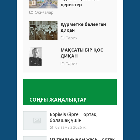
деректер
Оқиғалар
Құрметке бөленген
диқан
Тарих
МАҚСАТЫ БІР ҚОС
ДИҚАН
Тарих
Пікір қалдыру
СОҢҒЫ ЖАҢАЛЫҚТАР
Бәріміз бірге – ортақ
болашақ үшін
08 тамыз 2026 ж.
Өз таңдауыңды жаса – ортақ