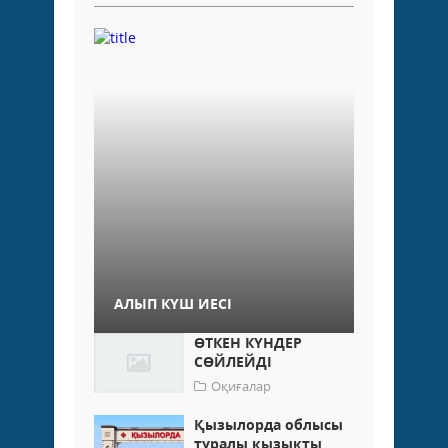
АЛЫП КҮШ ИЕСІ
ӨТКЕН КҮНДЕР
СӨЙЛЕЙДІ
Оқиғалар
Қызылорда облысы
туралы қызықты