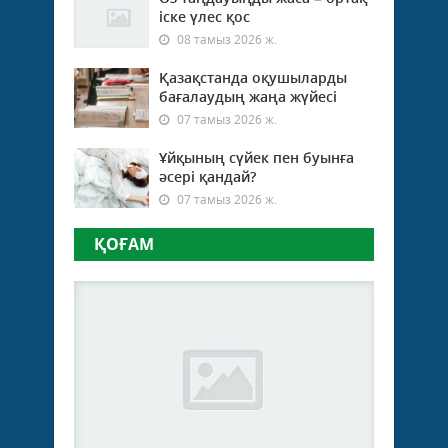
іске үлес қос
08 тамыз 2026 ж.
Қазақстанда оқушыларды
бағалаудың жаңа жүйесі
07 тамыз 2026 ж.
Ұйқының сүйек пен буынға
әсері қандай?
07 тамыз 2026 ж.
ҚОҒАМ