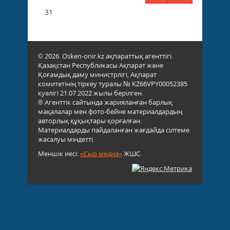
31
© 2026. Osken-onir.kz ақпараттық агенттігі.
Қазақстан Республикасы Ақпарат және
Қоғамдық даму министрлігі, Ақпарат
комитетінің тіркеу туралы № KZ66VPY00052385
куәлігі 21.07.2022 жылы берілген.
® Агенттік сайтында жарияланған барлық
мақалалар мен фото-бейне материалдардың
авторлық құқықтары қорғалған.
Материалдарды пайдаланған жағдайда сілтеме
жасалуы міндетті.
Меншік иесі:
«Сыр медиа»
ЖШС.