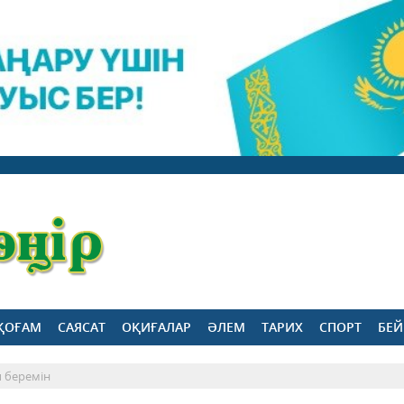
ҚОҒАМ
САЯСАТ
ОҚИҒАЛАР
ӘЛЕМ
ТАРИХ
СПОРТ
БЕЙ
п беремін