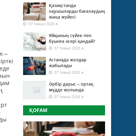
Қазақстанда
оқушыларды бағалаудың
жаңа жүйесі
07 тамыз 2026 ж.
Ұйқының сүйек пен
буынға әсері қандай?
07 тамыз 2026 ж.
л –
Астанада жолдар
ірткі
жабылады
леде
07 тамыз 2026 ж.
арын
Адам
Әрбір дауыс – ортақ
ң
мүдде жолында
07 тамыз 2026 ж.
арт
ҚОҒАМ
р
рды