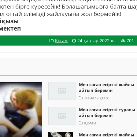
қпен бірге күресейік! Болашағымызға балта ша
л оттай елімізді жайлауына жол бермейік!
айқызы
мектеп
Қоғам
24 қаңтар 2022 ж.
701
Мен саған есірткі жайлы
айтып беремін
Жаңалықтар
Мен саған есірткі туралы
айтып беремін
Қоғам
Мен саған есірткі жайлы