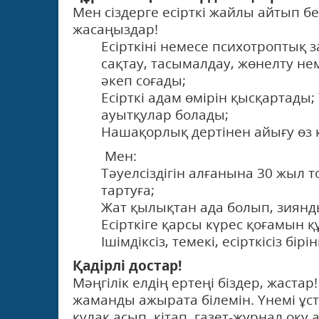
Мен сіздерге есірткі жайлы айтып б
жасаңыздар!
Есірткіні немесе психотроптық 
сақтау, тасымалдау, жөнелту н
әкеп соғады;
Есірткі адам өмірін қысқартады
ауытқулар болады;
Нашақорлық дертінен айығу өз 
Мен:
Тәуелсіздігін алғанына 30 жыл т
тартуға;
Жат қылықтан ада болып, зиянды
Есірткіге қарсы күрес қоғамын қ
Ішімдіксіз, темекі, есірткісіз 
Қадірлі достар!
Мәңгілік елдің ертеңі біздер, жаста
жаманды ажырата білемін. Үнемі ұс
құлақ асып, кітап, газет-журнал оқ