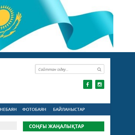
НЕБАЯН
ФОТОБАЯН
БАЙЛАНЫСТАР
СОҢҒЫ ЖАҢАЛЫҚТАР