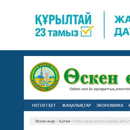
Osken-onir.kz ақпараттық агенттігі
НЕГІЗГІ БЕТ
ЖАҢАЛЫҚТАР
ЭКОНОМИКА
Өскен өңір
»
Қоғам
» Мен саған есірткі жайлы айты