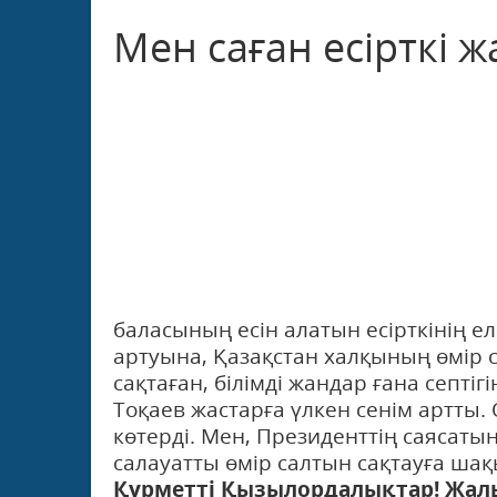
Мен саған есірткі 
баласының есін алатын есірткінің ел
артуына, Қазақстан халқының өмір 
сақтаған, білімді жандар ғана септ
Тоқаев жастарға үлкен сенім артты
көтерді. Мен, Президенттің саясат
салауатты өмір салтын сақтауға ша
Құрметті Қызылордалықтар! Жал