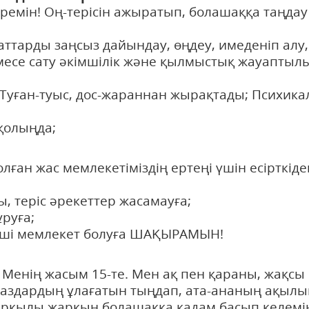
еремін! Оң-терісін ажыратып, болашаққа таңдау
заттарды заңсыз дайындау, өңдеу, имеденіп алу,
емесе сату әкімшілік және қылмыстық жауаптыл
; Туған-туыс, дос-жараннан жырақтады; Психик
қолыңда;
олған жас мемлекетіміздің ертеңі үшін есірткіде
, теріс әрекеттер жасамауға;
ұруға;
бірінші мемлекет болуға ШАҚЫРАМЫН!
р! Менің жасым 15-те. Мен ақ пен қараны, жақсы
таздардың ұлағатын тыңдап, ата-ананың ақыл
у арқылы жарқын болашаққа қадам басып келемі