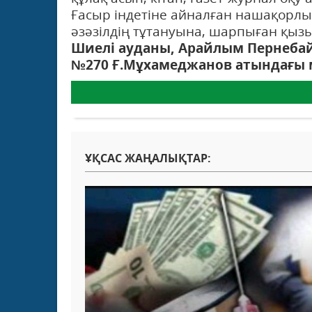
Ғасыр індетіне айналған нашақорлы
әзәзілдің тұтануына, шарпыған қызы
Шиелі ауданы, Арайлым Пернеб
№270 Ғ.Мұхамеджанов атындағы 
ҰҚСАС ЖАҢАЛЫҚТАР: