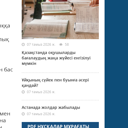
ыққа
алық
07 тамыз 2026 ж.
58
Қазақстанда оқушыларды
бағалаудың жаңа жүйесі енгізілуі
мүмкін
н бас
Ұйқының сүйек пен буынға әсері
қандай?
07 тамыз 2026 ж.
Астанада жолдар жабылады
 мен
07 тамыз 2026 ж.
ына
н.
PDF НҰСҚАЛАР МҰРАҒАТЫ