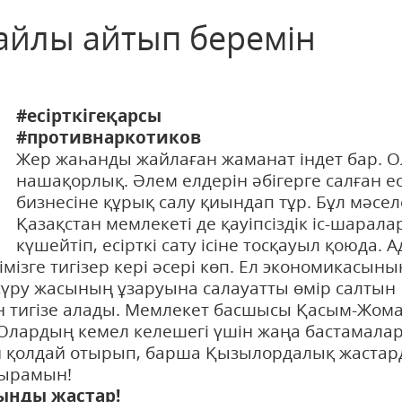
жайлы айтып беремін
#есірткігеқарсы
#противнаркотиков
Жер жаһанды жайлаған жаманат індет бар. О
нашақорлық. Әлем елдерін әбігерге салған ес
бизнесіне құрық салу қиындап тұр. Бұл мәсе
Қазақстан мемлекеті де қауіпсіздік іс-шарал
күшейтіп, есірткі сату ісіне тосқауыл қоюда. 
імізге тигізер кері әсері көп. Ел экономикасыны
сүру жасының ұзаруына салауатты өмір салтын
ігін тигізе алады. Мемлекет басшысы Қасым-Жом
. Олардың кемел келешегі үшін жаңа бастамала
ын қолдай отырып, барша Қызылордалық жаста
қырамын!
ынды жастар!