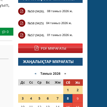
уып,
08 тамыз 2026 ж.
№59 (9426).
04 тамыз 2026 ж.
№58 (9425)
0
01 тамыз 2026 ж.
№57 (9424).
PDF МҰРАҒАТЫ
ЖАҢАЛЫҚТАР МҰРАҒАТЫ
«
Тамыз 2026 »
Дс
Сс
Ср
Бс
Жм
Сб
Жс
1
2
3
4
5
6
7
8
9
10
11
12
13
14