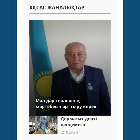
ҰҚСАС ЖАҢАЛЫҚТАР:
Мал дәрігерлерінің
мәртебесін арттыру керек
Дерматит дерті
дендемесін
Қоғам