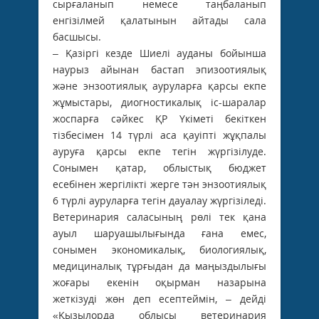
сырғаланып немесе таңбаланып
енгізілмей қалатынын айтады сала
басшысы.
– Қазіргі кезде Шиелі ауданы бойынша
наурыз айынан бастап эпизоотиялық
және энзоотиялық ауруларға қарсы екпе
жұмыстары, диогностикалық іс-шаралар
жоспарға сәйкес ҚР Үкіметі бекіткен
тізбесімен 14 түрлі аса қауіпті жұқпалы
ауруға қарсы екпе тегін жүргізілуде.
Сонымен қатар, облыстық бюджет
есебінен жергілікті жерге тән энзоотиялық
6 түрлі ауруларға тегін дауалау жүргізіледі.
Ветеринария саласының рөлі тек қана
ауыл шаруашылығында ғана емес,
сонымен экономикалық, биологиялық,
медициналық тұрғыдан да маңыздылығы
жоғары екенін оқырман назарына
жеткізуді жөн деп есептеймін, – дейді
«Қызылорда облысы ветеринария