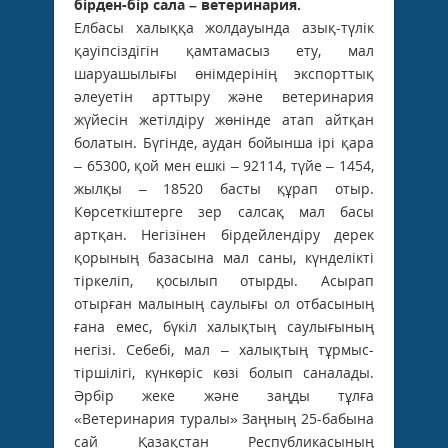
бірден-бір сала – ветеринария.
Елбасы халыққа жолдауында азық-түлік
қауіпсіздігін қамтамасыз ету, мал
шаруашылығы өнімдерінің экспорттық
әлеуетін арттыру және ветеринария
жүйесін жетілдіру жөнінде атап айтқан
болатын. Бүгінде, аудан бойынша ірі қара
– 65300, қой мен ешкі – 92114, түйе – 1454,
жылқы – 18520 басты құрап отыр.
Көрсеткіштерге зер салсақ мал басы
артқан. Негізінен бірдейлендіру дерек
қорының базасына мал саны, күнделікті
тіркеліп, қосылып отырды. Асырап
отырған малының саулығы ол отбасының
ғана емес, бүкіл халықтың саулығының
негізі. Себебі, мал – халықтың тұрмыс-
тіршілігі, күнкөріс көзі болып саналады.
Әрбір жеке және заңды тұлға
«Ветеринария туралы» Заңның 25-бабына
сай Қазақстан Республикасының