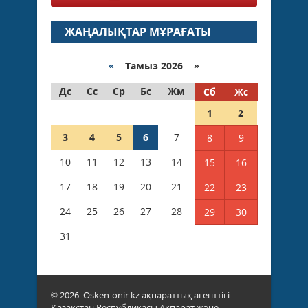
ЖАҢАЛЫҚТАР МҰРАҒАТЫ
«
Тамыз 2026 »
Дс
Сс
Ср
Бс
Жм
Сб
Жс
1
2
3
4
5
6
7
8
9
10
11
12
13
14
15
16
17
18
19
20
21
22
23
24
25
26
27
28
29
30
31
© 2026. Osken-onir.kz ақпараттық агенттігі.
Қазақстан Республикасы Ақпарат және