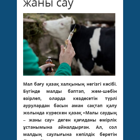
жаны сау
Мал бағу қазақ халқының негізгі кәсібі.
Бүгінде малды баптап, жем-шөбін
әзірлеп, оларда кездесетін түрлі
аурулардан басын аман сақтап қалу
жолында күрескен қазақ «Малы саудың
– жаны сау» деген қағиданы өмірлік
ұстанымына айналдырған. Ал, сол
малдың саулығына кепілдік беретін