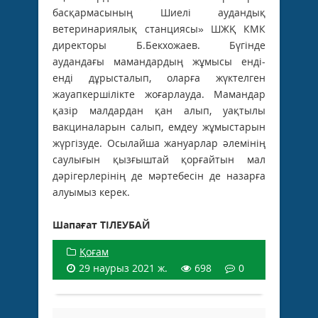
басқармасының Шиелі аудандық
ветеринариялық станциясы» ШЖҚ КМК
директоры Б.Бекхожаев. Бүгінде
аудандағы мамандардың жұмысы енді-
енді дұрысталып, оларға жүктелген
жауапкершілікте жоғарлауда. Мамандар
қазір малдардан қан алып, уақтылы
вакциналарын салып, емдеу жұмыстарын
жүргізуде. Осылайша жануарлар әлемінің
саулығын қызғыштай қорғайтын мал
дәрігерлерінің де мәртебесін де назарға
алуымыз керек.
Шапағат ТІЛЕУБАЙ
Қоғам
29 наурыз 2021 ж.
698
0