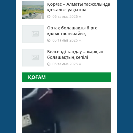
Қорғас – Алматы тасжолында
қозғалыс уақытша
06 тамыз 2026 ж.
Ортақ болашақты бірге
қалыптастырайық
05 тамыз 2026 ж.
Белсенді таңдау – жарқын
болашақтың кепілі
05 тамыз 2026 ж.
ҚОҒАМ