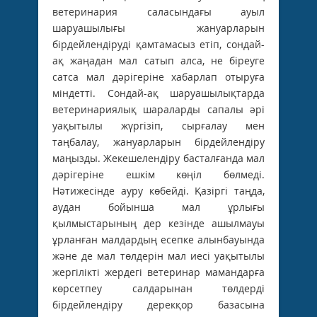
ветеринария саласындағы ауыл
шаруашылығы жануарларын
бiрдейлендiрудi қамтамасыз етіп, сондай-
ақ жаңадан мал сатып алса, не біреуге
сатса мал дәрігеріне хабарлап отыруға
міндетті. Сондай-ақ шаруашылықтарда
ветеринариялық шараларды сапалы әрі
уақытылы жүргізіп, сырғалау мен
таңбалау, жануарларын бірдейлендіру
маңызды. Жекешелендіру басталғанда мал
дәрігеріне ешкім көңіл бөлмеді.
Нәтижесінде ауру көбейді. Қазіргі таңда,
аудан бойынша мал ұрлығы
қылмыстарының дер кезінде ашылмауы
ұрланған малдардың есепке алынбауында
және де мал төлдерін мал иесі уақытылы
жергілікті жердегі ветеринар мамандарға
көрсетпеу салдарынан төлдерді
бірдейлендіру дерекқор базасына