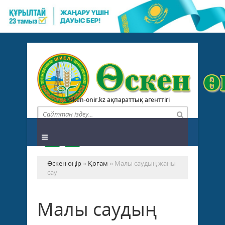
Osken-onir.kz ақпараттық агенттігі
Өскен өңір
»
Қоғам
» Малы саудың жаны
сау
Малы саудың