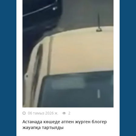
06 тамыз 2026 ж.
2
Астанада көшеде атпен жүрген блогер
жауапқа тартылды