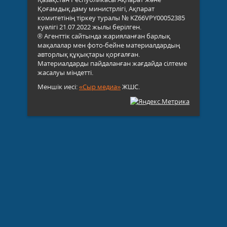
Қоғамдық даму министрлігі, Ақпарат
комитетінің тіркеу туралы № KZ66VPY00052385
куәлігі 21.07.2022 жылы берілген.
® Агенттік сайтында жарияланған барлық
мақалалар мен фото-бейне материалдардың
авторлық құқықтары қорғалған.
Материалдарды пайдаланған жағдайда сілтеме
жасалуы міндетті.
Меншік иесі:
«Сыр медиа»
ЖШС.