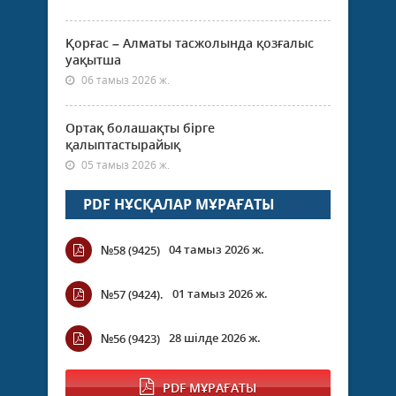
Қорғас – Алматы тасжолында қозғалыс
уақытша
06 тамыз 2026 ж.
Ортақ болашақты бірге
қалыптастырайық
05 тамыз 2026 ж.
PDF НҰСҚАЛАР МҰРАҒАТЫ
04 тамыз 2026 ж.
№58 (9425)
01 тамыз 2026 ж.
№57 (9424).
28 шілде 2026 ж.
№56 (9423)
PDF МҰРАҒАТЫ