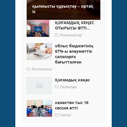
қылмысты құрықтау – ортақ
іс
ҚОҒАМДЫҚ КЕҢЕС
ОТЫРЫСЫ ӨТТІ...
Жаңалықтар
облыс бюджетінің
67%-ы әлеуметтік
салаларға
бағытталған
Экономика
Қоғамдық кеңес
Оқиғалар
кезектен тыс 16
сессия өттi
Саясат