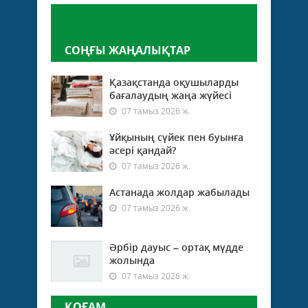
Пікір қалдыру
СОҢҒЫ ЖАҢАЛЫҚТАР
Қазақстанда оқушыларды
бағалаудың жаңа жүйесі
07 тамыз 2026 ж.
Ұйқының сүйек пен буынға
әсері қандай?
07 тамыз 2026 ж.
Астанада жолдар жабылады
07 тамыз 2026 ж.
Әрбір дауыс – ортақ мүдде
жолында
07 тамыз 2026 ж.
ҚОҒАМ