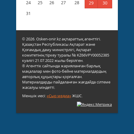
24
25
26
27
28
29
30
31
© 2026. Osken-onir.kz ақпараттық агенттігі.
Қазақстан Республикасы Ақпарат және
Қоғамдық даму министрлігі, Ақпарат
комитетінің тіркеу туралы № KZ66VPY00052385
куәлігі 21.07.2022 жылы берілген.
® Агенттік сайтында жарияланған барлық
мақалалар мен фото-бейне материалдардың
авторлық құқықтары қорғалған.
Материалдарды пайдаланған жағдайда сілтеме
жасалуы міндетті.
Меншік иесі:
«Сыр медиа»
ЖШС.