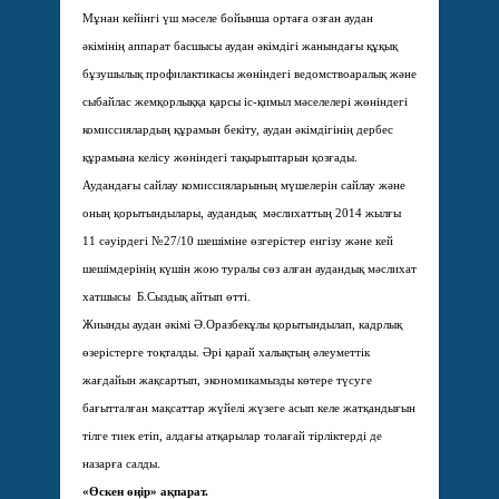
Мұнан кейінгі үш мәселе бойынша ортаға озған аудан
әкімінің аппарат басшысы аудан әкімдігі жанындағы құқық
бұзушылық профилактикасы жөніндегі ведомствоаралық және
сыбайлас жемқорлыққа қарсы іс-қимыл мәселелері жөніндегі
комиссиялардың құрамын бекіту, аудан әкімдігінің дербес
құрамына келісу жөніндегі тақырыптарын қозғады.
Аудандағы сайлау комиссиялары­ның мүшелерін сайлау және
оның қоры­тындылары, аудандық мәслихат­тың 2014 жылғы
11 сәуірдегі №27/10 шешіміне өзгерістер енгізу және кей
шешімдерінің күшін жою туралы сөз алған аудандық мәслихат
хатшысы Б.Сыздық айтып өтті.
Жиынды аудан әкімі Ә.Оразбекұлы қорытындылап, кадрлық
өзерістерге тоқталды. Әрі қарай халықтың әлеуметтік
жағдайын жақсартып, экономикамызды көтере түсуге
бағытталған мақсаттар жүйелі жүзеге асып келе жатқандығын
тілге тиек етіп, алдағы атқарылар толағай тірліктерді де
назарға салды.
«Өскен өңір» ақпарат.