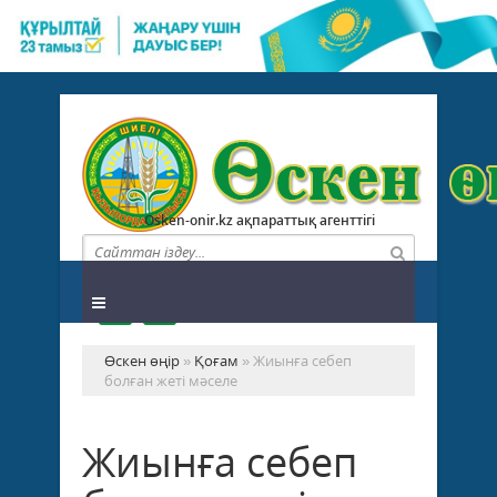
Osken-onir.kz ақпараттық агенттігі
Өскен өңір
»
Қоғам
» Жиынға себеп
болған жеті мәселе
Жиынға себеп