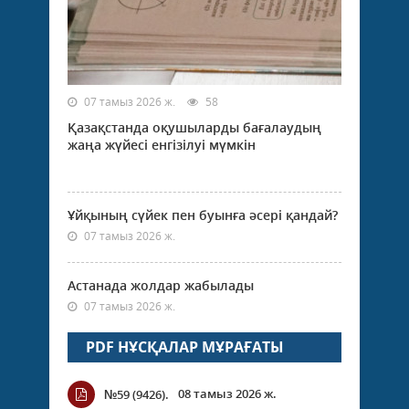
07 тамыз 2026 ж.
58
Қазақстанда оқушыларды бағалаудың
жаңа жүйесі енгізілуі мүмкін
Ұйқының сүйек пен буынға әсері қандай?
07 тамыз 2026 ж.
Астанада жолдар жабылады
07 тамыз 2026 ж.
PDF НҰСҚАЛАР МҰРАҒАТЫ
08 тамыз 2026 ж.
№59 (9426).