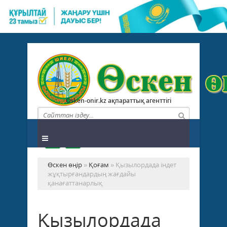
Osken-onir.kz ақпараттық агенттігі
Өскен өңір
»
Қоғам
» Қызылордада індет
жұқтырғандардың жағдайы
қанағаттанарлық
Қызылордада