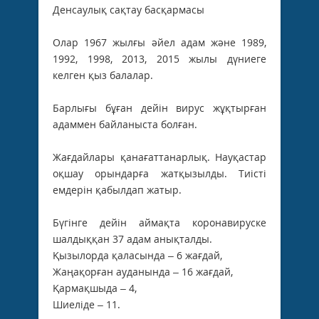
Денсаулық сақтау басқармасы
Олар 1967 жылғы әйел адам және 1989,
1992, 1998, 2013, 2015 жылы дүниеге
келген қыз балалар.
Барлығы бұған дейін вирус жұқтырған
адаммен байланыста болған.
Жағдайлары қанағаттанарлық. Науқастар
оқшау орындарға жатқызылды. Тиісті
емдерін қабылдап жатыр.
Бүгінге дейін аймақта коронавируске
шалдыққан 37 адам анықталды.
Қызылорда қаласында – 6 жағдай,
Жаңақорған ауданында – 16 жағдай,
Қармақшыда – 4,
Шиеліде – 11.