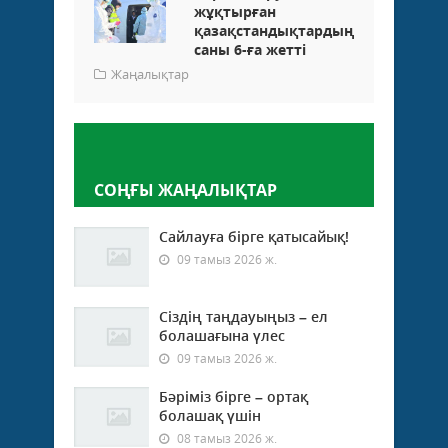
жұқтырған
қазақстандықтардың
саны 6-ға жетті
Жаңалықтар
Пікір қалдыру
СОҢҒЫ ЖАҢАЛЫҚТАР
Сайлауға бірге қатысайық!
09 тамыз 2026 ж.
Сіздің таңдауыңыз – ел
болашағына үлес
09 тамыз 2026 ж.
Бәріміз бірге – ортақ
болашақ үшін
08 тамыз 2026 ж.