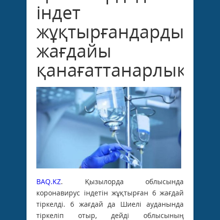
індет
жұқтырғандардың
жағдайы
қанағаттанарлық
BAQ.KZ
. Қызылорда облысында
коронавирус індетін жұқтырған 6 жағдай
тіркелді. 6 жағдай да Шиелі ауданында
тіркеліп отыр, дейді облысының