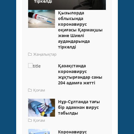
тіркелді
Қызылорда
облысында
коронавирус
оқиғасы Қармақшы
және Шиелі
аудандарында
тіркелді
Жаңалықтар
Қазақстанда
коронавирус
жұқтырғандар саны
204 адамға жетті
Қоғам
Нұр-Сұлтанда тағы
бір адамнан вирус
табылды
Қоғам
Коронавирус