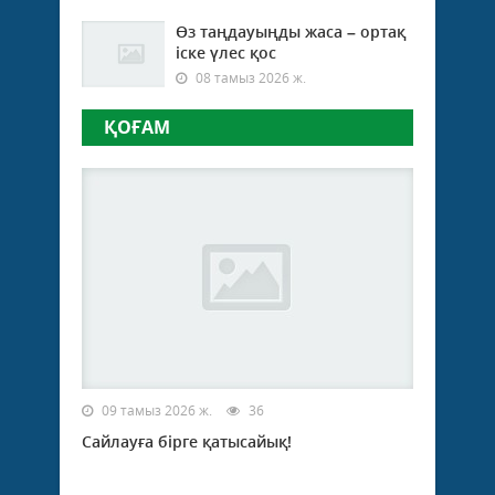
Өз таңдауыңды жаса – ортақ
іске үлес қос
08 тамыз 2026 ж.
ҚОҒАМ
09 тамыз 2026 ж.
36
Сайлауға бірге қатысайық!