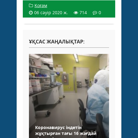
Қоғам
06 сәуір 2020 ж.
714
0
ҰҚСАС ЖАҢАЛЫҚТАР:
Коронавирус індетін
жұқтырған тағы 16 жағдай