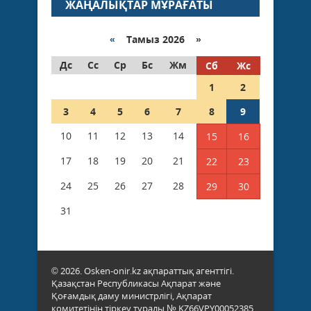
ЖАҢАЛЫҚТАР МҰРАҒАТЫ
«
Тамыз 2026 »
Дс
Сс
Ср
Бс
Жм
Сб
Жс
1
2
3
4
5
6
7
8
9
10
11
12
13
14
15
16
17
18
19
20
21
22
23
24
25
26
27
28
29
30
31
© 2026. Osken-onir.kz ақпараттық агенттігі.
Қазақстан Республикасы Ақпарат және
Қоғамдық даму министрлігі, Ақпарат
комитетінің тіркеу туралы № KZ66VPY00052385