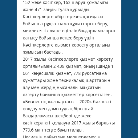
152 жеке кәсіпкер, 163 шаруа қожалығы
және 471 заңды тұлға құрылды.
Кәсіпкерлерге «бір терезе» қағидасы
бойынша рұқсатнама құжаттарын беру,
мемлекеттік және өңірлік бағдарламаларға
қатысу бойынша кеңес беру үшін
Кәсіпкерлерге қызмет көрсету орталығы
жұмысын бастады.
2017 жылы Кәсіпкерлерге қызмет көрсету
орталығымен 2 439 қызмет, оның ішінде 1
661 кеңесшілік қызмет, 778 рұқсатнама
құжаттары және техникалық шарттарын
алу мен жердің нысаналы мақсатын
өзгерту бойынша қызметтер көрсетілген.
«Бизнестің жол картасы – 2020» бизнесті
қолдау мен дамытудың бірыңғай
бағдарламасы шеңберінде жеке
кәсіпкерлікті қолдауға 2017 жылы барлығы
779,6 млн теңге бағытталды.
Несиенің пайыздық мөлшерлемесін