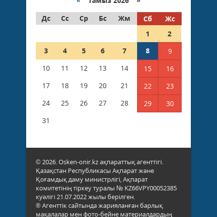
«
Тамыз 2026 »
Дс
Сс
Ср
Бс
Жм
Сб
Жс
1
2
3
4
5
6
7
8
9
10
11
12
13
14
15
16
17
18
19
20
21
22
23
24
25
26
27
28
29
30
31
© 2026. Osken-onir.kz ақпараттық агенттігі.
Қазақстан Республикасы Ақпарат және
Қоғамдық даму министрлігі, Ақпарат
комитетінің тіркеу туралы № KZ66VPY00052385
куәлігі 21.07.2022 жылы берілген.
® Агенттік сайтында жарияланған барлық
мақалалар мен фото-бейне материалдардың