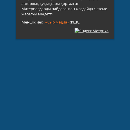
авторлық құқықтары қорғалған.
Материалдарды пайдаланған жағдайда сілтеме
жасалуы міндетті.
Меншік иесі:
«Сыр медиа»
ЖШС.