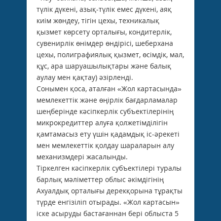
түлік дүкені, азық-түлік емес дүкені, аяқ
киім жөндеу, тігін цехы, техникалық
қызмет көрсету орталығы, кондитерлік,
сувенирлік өнімдер өндірісі, шеберхана
цехы, полиграфиялық қызмет, өсімдік, мал,
құс, ара шаруашылықтары және балық
аулау мен қақтау) әзірленді.
Сонымен қоса, аталған «Жол картасында»
мемлекеттік және өңірлік бағдарламалар
шеңберінде кәсіпкерлік субъектілерінің
микрокредиттер алуға қолжетімділігін
қамтамасыз ету үшін қадамдық іс-әрекеті
мен мемлекеттік қолдау шараларын алу
механизмдері жасалынды.
Тіркелген кәсіпкерлік субъектілері туралы
барлық мәліметтер облыс әкімдігінің
Ахуалдық орталығы дерекқорына тұрақты
түрде енгізіліп отырады. «Жол картасын»
іске асыруды бастағаннан бері облыста 5