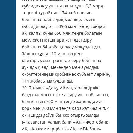
субсидиялау үшін жалпы құны 9,3 млрд
теңгені құрайтын 174 жоба несие
бойынша пайыздық мөлшерлемені
субсидиялауға – 539,6 млн теңге, сондай-
ақ жалпы құны 650 млн теңге болатын
мемлекеттік ішінара кепілдендіру
бойынша 64 жоба қолдау мақұлданды.
Жалпы құны 110 млн. теңгеге
қайтарымсыз гранттар беру бойынша
ауылдық елді-мекендер мен ауылдық
округтерінің микробизнес субъектілерінің
114 жобасы мақұлданды.
2017 жылы «Даму-Аймақтар» өңірлік
бағдарламасын іске асыру үшін облыстық
бюджеттен 700 млн теңге және «Даму»
қорымен 700 млн теңге қаражат бөлініп, 4
екінші деңгейлі банкке отырғызылды
(«Қазақстан Халық банкі» АҚ, «Фортебанк»
АҚ, «Казкоммерцбанк» АҚ, «АТФ банк»