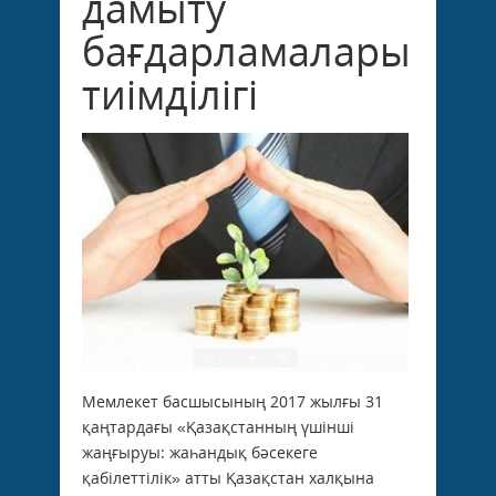
дамыту
бағдарламаларының
тиімділігі
Мемлекет басшысының 2017 жылғы 31
қаңтардағы «Қазақстанның үшінші
жаңғыруы: жаһандық бәсекеге
қабілеттілік» атты Қазақстан халқына