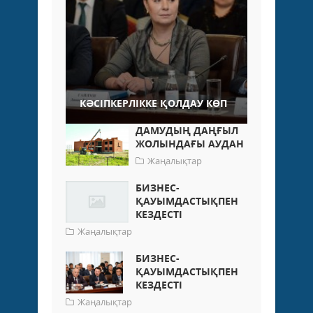
КӘСІПКЕРЛІККЕ ҚОЛДАУ КӨП
ДАМУДЫҢ ДАҢҒЫЛ
ЖОЛЫНДАҒЫ АУДАН
Жаңалықтар
БИЗНЕС-
ҚАУЫМДАСТЫҚПЕН
КЕЗДЕСТІ
Жаңалықтар
БИЗНЕС-
ҚАУЫМДАСТЫҚПЕН
КЕЗДЕСТІ
Жаңалықтар