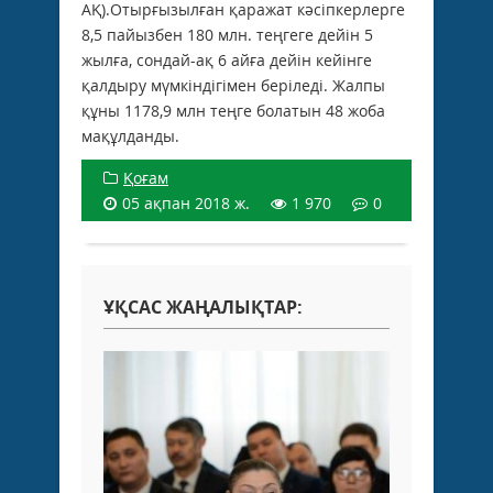
АҚ).Отырғызылған қаражат кәсіпкерлерге
8,5 пайызбен 180 млн. теңгеге дейін 5
жылға, сондай-ақ 6 айға дейін кейінге
қалдыру мүмкіндігімен беріледі. Жалпы
құны 1178,9 млн теңге болатын 48 жоба
мақұлданды.
Қоғам
05 ақпан 2018 ж.
1 970
0
ҰҚСАС ЖАҢАЛЫҚТАР: