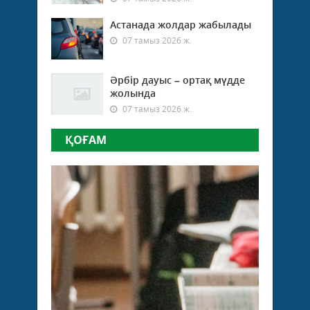
Астанада жолдар жабылады
07 тамыз 2026 ж.
Әрбір дауыс – ортақ мүдде
жолында
07 тамыз 2026 ж.
ҚОҒАМ