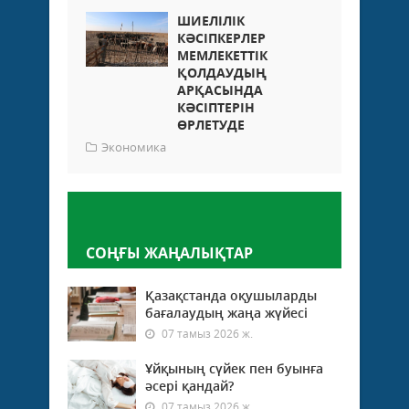
ШИЕЛІЛІК
КӘСІПКЕРЛЕР
МЕМЛЕКЕТТІК
ҚОЛДАУДЫҢ
АРҚАСЫНДА
КӘСІПТЕРІН
ӨРЛЕТУДЕ
Экономика
Пікір қалдыру
СОҢҒЫ ЖАҢАЛЫҚТАР
Қазақстанда оқушыларды
бағалаудың жаңа жүйесі
07 тамыз 2026 ж.
Ұйқының сүйек пен буынға
әсері қандай?
07 тамыз 2026 ж.