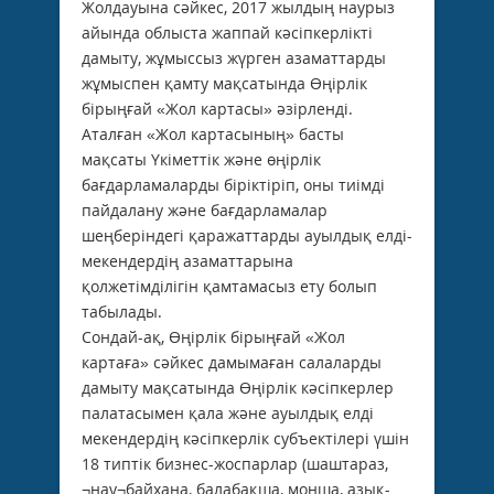
Жолдауына сәйкес, 2017 жылдың наурыз
айында облыста жаппай кәсіпкерлікті
дамыту, жұмыссыз жүрген азаматтарды
жұмыспен қамту мақсатында Өңірлік
бірыңғай «Жол картасы» әзірленді.
Аталған «Жол картасының» басты
мақсаты Үкіметтік және өңірлік
бағдарламаларды біріктіріп, оны тиімді
пайдалану және бағдарламалар
шеңберіндегі қаражаттарды ауылдық елді-
мекендердің азаматтарына
қолжетімділігін қамтамасыз ету болып
табылады.
Сондай-ақ, Өңірлік бірыңғай «Жол
картаға» сәйкес дамымаған салаларды
дамыту мақсатында Өңірлік кәсіпкерлер
палатасымен қала және ауылдық елді
мекендердің кәсіпкерлік субъектілері үшін
18 типтік бизнес-жоспарлар (шаштараз,
¬нау¬байхана, балабақша, монша, азық-