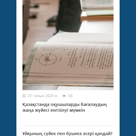
07 тамыз 2026 ж.
58
Қазақстанда оқушыларды бағалаудың
жаңа жүйесі енгізілуі мүмкін
Ұйқының сүйек пен буынға әсері қандай?