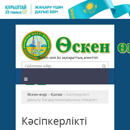
Osken-onir.kz ақпараттық агенттігі
Өскен өңір
»
Қоғам
» Кәсіпкерлікті
дамыту бағдарламаларының тиімділігі
Кәсіпкерлікті