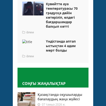
Кувейтте ауа
температурасы 70
градусқа дейін
көтеріліп, елдегі
бағдаршамдар
балқып кетті
Әлем
Үндістанда аптап
ыстықтан 4 адам
мерт болды
Әлем
Пікір қалдыру
СОҢҒЫ ЖАҢАЛЫҚТАР
Қазақстанда оқушыларды
бағалаудың жаңа жүйесі
07 тамыз 2026 ж.