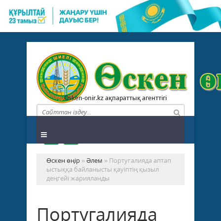
Osken-onir.kz ақпараттық агенттігі
Өскен өңір
»
Әлем
» Португалияда аптап
ыстыққа байланысты қауіптің қызыл
деңгейі жарияланды
Португалияда