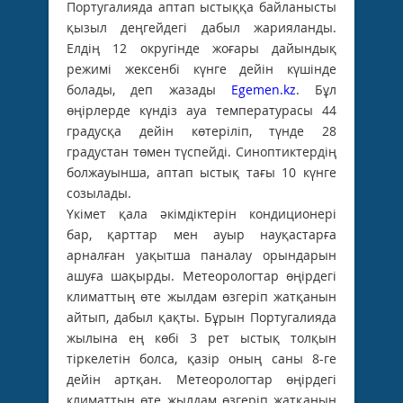
Португалияда аптап ыстыққа байланысты
қызыл деңгейдегі дабыл жарияланды.
Елдің 12 округінде жоғары дайындық
режимі жексенбі күнге дейін күшінде
болады, деп жазады
Egemen.kz
. Бұл
өңірлерде күндіз ауа температурасы 44
градусқа дейін көтеріліп, түнде 28
градустан төмен түспейді. Синоптиктердің
болжауынша, аптап ыстық тағы 10 күнге
созылады.
Үкімет қала әкімдіктерін кондиционері
бар, қарттар мен ауыр науқастарға
арналған уақытша паналау орындарын
ашуға шақырды. Метеорологтар өңірдегі
климаттың өте жылдам өзгеріп жатқанын
айтып, дабыл қақты. Бұрын Португалияда
жылына ең көбі 3 рет ыстық толқын
тіркелетін болса, қазір оның саны 8-ге
дейін артқан. Метеорологтар өңірдегі
климаттың өте жылдам өзгеріп жатқанын