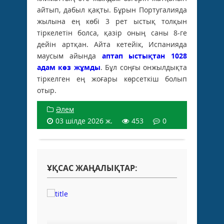
айтып, дабыл қақты. Бұрын Португалияда
жылына ең көбі 3 рет ыстық толқын
тіркелетін болса, қазір оның саны 8-ге
дейін артқан. Айта кетейік, Испанияда
маусым айында
аптап ыстықтан 1028
адам көз жұмды
. Бұл соңғы онжылдықта
тіркелген ең жоғары көрсеткіш болып
отыр.
Әлем
03 шілде 2026 ж.
453
0
ҰҚСАС ЖАҢАЛЫҚТАР: