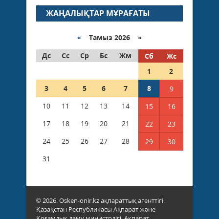
ЖАҢАЛЫҚТАР МҰРАҒАТЫ
«
Тамыз 2026 »
Дс
Сс
Ср
Бс
Жм
Сб
Жс
1
2
3
4
5
6
7
8
9
10
11
12
13
14
15
16
17
18
19
20
21
22
23
24
25
26
27
28
29
30
31
© 2026. Osken-onir.kz ақпараттық агенттігі.
Қазақстан Республикасы Ақпарат және
Қоғамдық даму министрлігі, Ақпарат