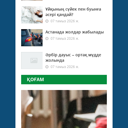
Ұйқының сүйек пен буынға
әсері қандай?
07 тамыз 2026 ж.
Астанада жолдар жабылады
07 тамыз 2026 ж.
Әрбір дауыс – ортақ мүдде
жолында
07 тамыз 2026 ж.
ҚОҒАМ