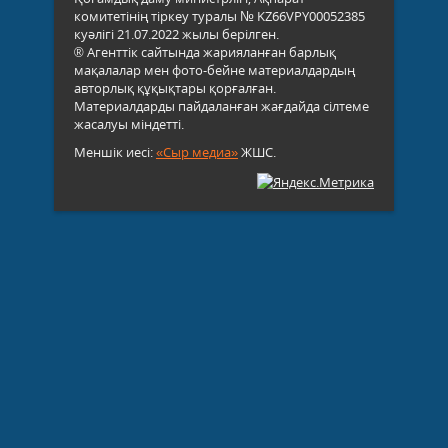
комитетінің тіркеу туралы № KZ66VPY00052385
куәлігі 21.07.2022 жылы берілген.
® Агенттік сайтында жарияланған барлық
мақалалар мен фото-бейне материалдардың
авторлық құқықтары қорғалған.
Материалдарды пайдаланған жағдайда сілтеме
жасалуы міндетті.
Меншік иесі:
«Сыр медиа»
ЖШС.