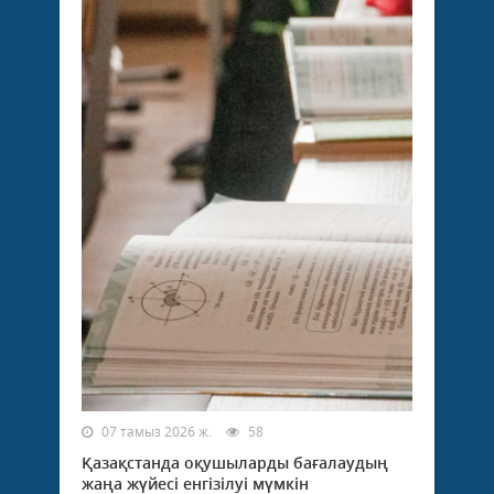
07 тамыз 2026 ж.
58
Қазақстанда оқушыларды бағалаудың
жаңа жүйесі енгізілуі мүмкін