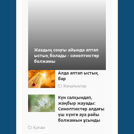
Жаздың соңғы айында аптап
ыстық болады - синоптиктер
болжамы
Алда аптап ыстық
бар
Жаңалықтар
Күн салқындап,
жаңбыр жауады:
Синоптиктер алдағы
үш күнге ауа райы
болжамын ұсынды
Қоғам