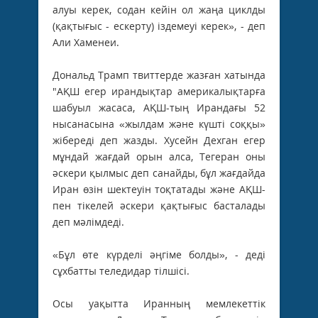
алуы керек, содан кейін ол жаңа циклды
(қақтығыс - ескерту) іздемеуі керек», - деп
Али Хаменеи.
Дональд Трамп твиттерде жазған хатында
"АҚШ егер ирандықтар америкалықтарға
шабуыл жасаса, АҚШ-тың Ирандағы 52
нысанасына «жылдам және күшті соққы»
жібереді деп жазды. Хусейн Дехган егер
мұндай жағдай орын алса, Тегеран оны
әскери қылмыс деп санайды, бұл жағдайда
Иран өзін шектеуін тоқтатады және АҚШ-
пен тікелей әскери қақтығыс басталады
деп мәлімдеді.
«Бұл өте күрделі әңгіме болды», - деді
сұхбатты теледидар тілшісі.
Осы уақытта Иранның мемлекеттік