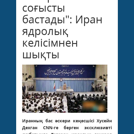
соғысты
бастады": Иран
ядролық
келісімнен
шықты
Иранның бас әскери кеңесшісі Хусейн
Дехган CNN-ге берген эксклюзивті