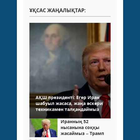
ҰҚСАС ЖАҢАЛЫҚТАР:
АҚШ президенті: Егер Иран
шабуыл жасаса, жаңа әскери
техникамен талқандаймыз
Иранның 52
нысанына соққы
жасаймыз – Трамп