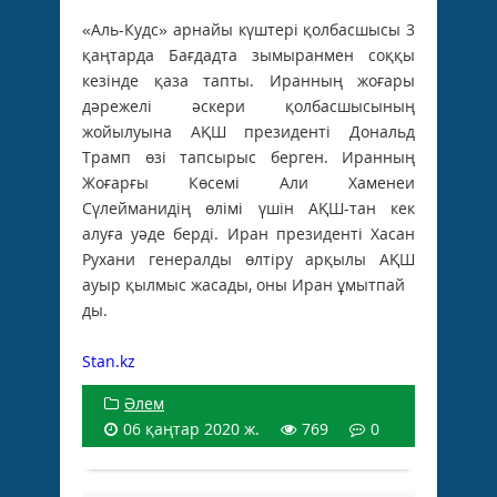
«Аль-Кудс» арнайы күштері қолбасшысы 3
қаңтарда Бағдадта зымыранмен соққы
кезінде қаза тапты. Иранның жоғары
дәрежелі әскери қолбасшысының
жойылуына АҚШ президенті Дональд
Трамп өзі тапсырыс берген. Иранның
Жоғарғы Көсемі Али Хаменеи
Сүлейманидің өлімі үшін АҚШ-тан кек
алуға уәде берді. Иран президенті Хасан
Рухани генералды өлтіру арқылы АҚШ
ауыр қылмыс жасады, оны Иран ұмытпай
ды.
Stan.kz
Әлем
06 қаңтар 2020 ж.
769
0