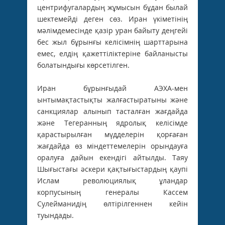
центрифугалардың жұмысын бұдан былай
шектемейді деген сөз. Иран үкіметінің
мәлімдемесінде қазір уран байыту деңгейі
бес жыл бұрынғы келісімнің шарттарына
емес, елдің қажеттіліктеріне байланысты
болатындығы көрсетілген.
Иран бұрынғыдай АЭХА-мен
ынтымақтастықты жалғастыратыны және
санкциялар алынып тасталған жағдайда
және Тегеранның ядролық келісімде
қарастырылған мүдделерін қорғаған
жағдайда өз міндеттемелерін орындауға
оралуға дайын екендігі айтылды. Таяу
Шығыстағы әскери қақтығыстардың қаупі
Ислам революциялық ұландар
корпусының генералы Кассем
Сулейманидің өлтірілгеннен кейін
туындады.