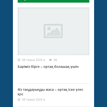
08 тамыз 2026 ж.
66
Бәріміз бірге – ортақ болашақ үшін
Өз таңдауыңды жаса – ортақ іске үлес
қос
08 тамыз 2026 ж.