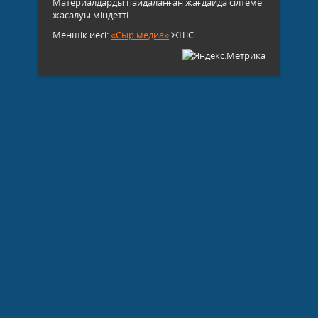
Материалдарды пайдаланған жағдайда сілтеме
жасалуы міндетті.
Меншік иесі:
«Сыр медиа»
ЖШС.