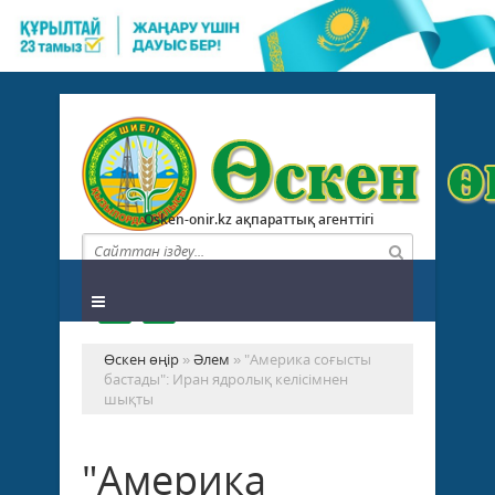
Osken-onir.kz ақпараттық агенттігі
Өскен өңір
»
Әлем
» "Америка соғысты
бастады": Иран ядролық келісімнен
шықты
"Америка