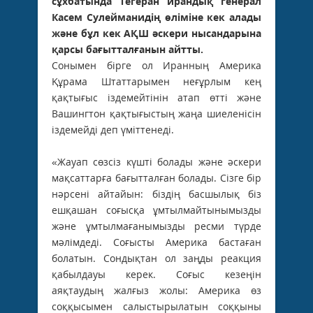
сұхбатында Тегеран ирандық генерал
Касем Сулейманидің өліміне кек алады
және бұл кек АҚШ әскери нысандарына
қарсы бағытталға
нын айтты.
Сонымен бірге ол Иранның Америка
Құрама Штаттарымен неғұрлым кең
қақтығыс іздемейтінін атап өтті және
Вашингтон қақтығыстың жаңа шиеленісін
іздемейді деп үміттенеді.
«Жауап сөзсіз күшті болады және әскери
мақсаттарға бағытталған болады. Сізге бір
нәрсені айтайын: біздің басшылық біз
ешқашан соғысқа ұмтылмайтынымызды
және ұмтылмағанымызды ресми түрде
мәлімдеді. Соғысты Америка бастаған
болатын. Сондықтан ол заңды реакция
қабылдауы керек. Соғыс кезеңін
аяқтаудың жалғыз жолы: Америка өз
соққысымен салыстырылатын соққыны