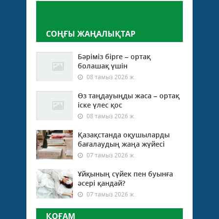
Пікір қалдыру
СОҢҒЫ ЖАҢАЛЫҚТАР
Бәріміз бірге – ортақ
болашақ үшін
08 тамыз 2026 ж.
Өз таңдауыңды жаса – ортақ
іске үлес қос
08 тамыз 2026 ж.
Қазақстанда оқушыларды
бағалаудың жаңа жүйесі
07 тамыз 2026 ж.
Ұйқының сүйек пен буынға
әсері қандай?
07 тамыз 2026 ж.
ҚОҒАМ