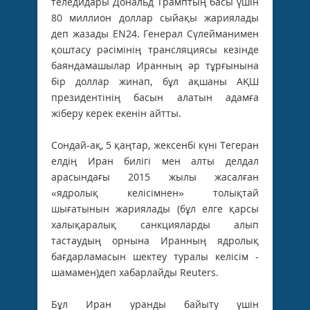
теледидары Дональд Трамптың басы үшін
80 миллион доллар сыйақы жариялады
деп жазады EN24. Генерал Сүлейманимен
қоштасу рәсімінің трансляциясы кезінде
баяндамашылар Иранның әр тұрғынына
бір доллар жинап, бұл ақшаны АҚШ
президентінің басын алатын адамға
жіберу керек екенін айтты.
Сондай-ақ, 5 қаңтар, жексенбі күні Тегеран
елдің Иран билігі мен алты делдал
арасындағы 2015 жылы жасалған
«ядролық келісімнен» толықтай
шығатынын жариялады (бұл елге қарсы
халықаралық санкцияларды алып
тастаудың орнына Иранның ядролық
бағдарламасын шектеу туралы келісім -
шамамен)деп хабарлайды Reuters.
Бұл Иран уранды байыту үшін