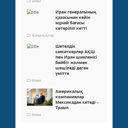
Әлем
Иран генералының
қазасынан кейін
мұнай бағасы
көтеріліп кетті
Жаңалықтар
Шетелдік
саясаткерлер АҚШ
пен Иран шиеленісі
бейбіт жолмен
шешіледі деген
үмітте
Әлем
Америкалық
компаниялар
Мексикадан кетеді –
Трамп
Әлем