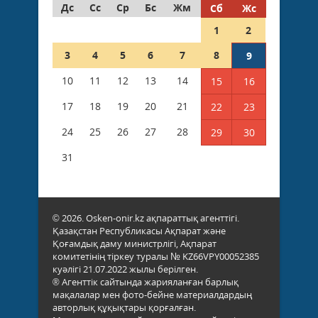
Дс
Сс
Ср
Бс
Жм
Сб
Жс
1
2
3
4
5
6
7
8
9
10
11
12
13
14
15
16
17
18
19
20
21
22
23
24
25
26
27
28
29
30
31
© 2026. Osken-onir.kz ақпараттық агенттігі.
Қазақстан Республикасы Ақпарат және
Қоғамдық даму министрлігі, Ақпарат
комитетінің тіркеу туралы № KZ66VPY00052385
куәлігі 21.07.2022 жылы берілген.
® Агенттік сайтында жарияланған барлық
мақалалар мен фото-бейне материалдардың
авторлық құқықтары қорғалған.