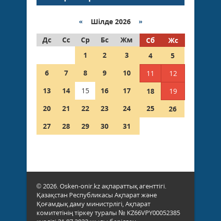
«
Шілде 2026
»
Дс
Сс
Ср
Бс
Жм
Сб
Жс
1
2
3
4
5
6
7
8
9
10
11
12
13
14
15
16
17
18
19
20
21
22
23
24
25
26
27
28
29
30
31
© 2026. Osken-onir.kz ақпараттық агенттігі.
Қазақстан Республикасы Ақпарат және
Қоғамдық даму министрлігі, Ақпарат
комитетінің тіркеу туралы № KZ66VPY00052385