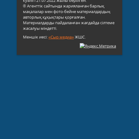
куәлігі 21.07.2022 жылы берілген.
® Агенттік сайтында жарияланған барлық
мақалалар мен фото-бейне материалдардың
авторлық құқықтары қорғалған.
Материалдарды пайдаланған жағдайда сілтеме
жасалуы міндетті.
Меншік иесі:
«Сыр медиа»
ЖШС.