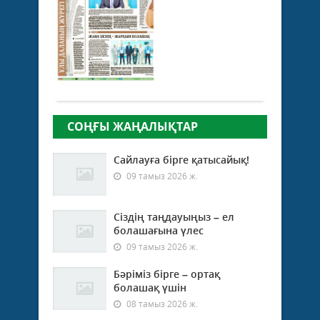
мұрағаты
04 шілде
2026 ж.
120
0
Толығырақ
СОҢҒЫ ЖАҢАЛЫҚТАР
Сайлауға бірге қатысайық!
09 тамыз 2026 ж.
Сіздің таңдауыңыз – ел
болашағына үлес
09 тамыз 2026 ж.
Бәріміз бірге – ортақ
болашақ үшін
08 тамыз 2026 ж.