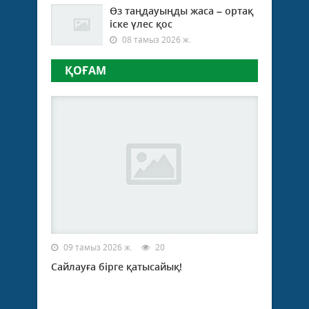
Өз таңдауыңды жаса – ортақ
іске үлес қос
08 тамыз 2026 ж.
ҚОҒАМ
09 тамыз 2026 ж.
20
Сайлауға бірге қатысайық!