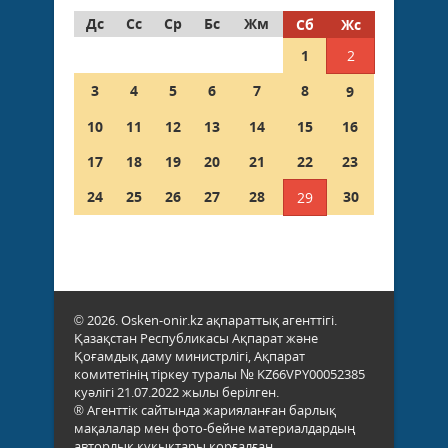
Дс
Сс
Ср
Бс
Жм
Сб
Жс
1
2
3
4
5
6
7
8
9
10
11
12
13
14
15
16
17
18
19
20
21
22
23
24
25
26
27
28
30
29
© 2026. Osken-onir.kz ақпараттық агенттігі.
Қазақстан Республикасы Ақпарат және
Қоғамдық даму министрлігі, Ақпарат
комитетінің тіркеу туралы № KZ66VPY00052385
куәлігі 21.07.2022 жылы берілген.
® Агенттік сайтында жарияланған барлық
мақалалар мен фото-бейне материалдардың
авторлық құқықтары қорғалған.