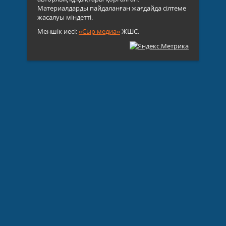
Материалдарды пайдаланған жағдайда сілтеме
жасалуы міндетті.
Меншік иесі:
«Сыр медиа»
ЖШС.