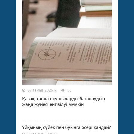
07 тамыз 2026 ж.
58
Қазақстанда оқушыларды бағалаудың
жаңа жүйесі енгізілуі мүмкін
Ұйқының сүйек пен буынға әсері қандай?