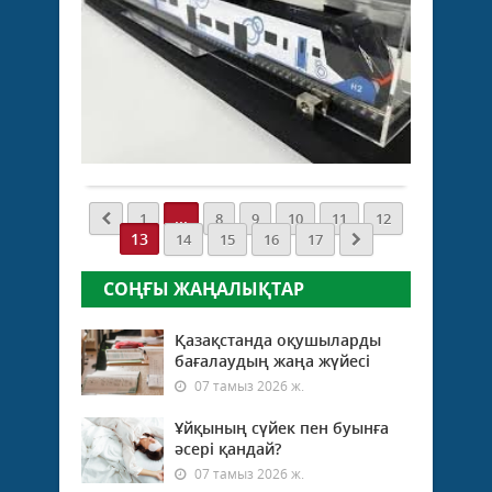
Әлем
по
06
шы
қараша
2025 ж.
...
573
0
Толығырақ
...
1
8
9
10
11
12
13
14
15
16
17
СОҢҒЫ ЖАҢАЛЫҚТАР
Қазақстанда оқушыларды
бағалаудың жаңа жүйесі
07 тамыз 2026 ж.
Ұйқының сүйек пен буынға
әсері қандай?
07 тамыз 2026 ж.