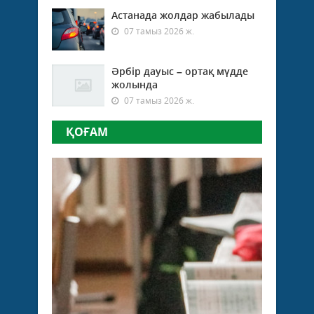
Астанада жолдар жабылады
07 тамыз 2026 ж.
Әрбір дауыс – ортақ мүдде
жолында
07 тамыз 2026 ж.
ҚОҒАМ