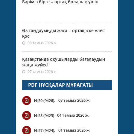
Бәріміз бірге – ортақ болашақ үшін
Өз таңдауыңды жаса – ортақ іске үлес
қос
08 тамыз 2026 ж.
Қазақстанда оқушыларды бағалаудың
жаңа жүйесі
07 тамыз 2026 ж.
PDF НҰСҚАЛАР МҰРАҒАТЫ
08 тамыз 2026 ж.
№59 (9426).
04 тамыз 2026 ж.
№58 (9425)
01 тамыз 2026 ж.
№57 (9424).