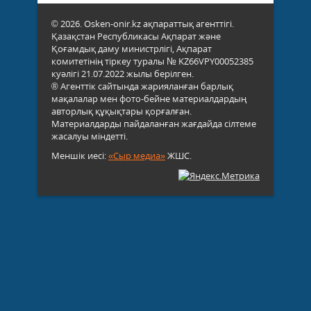
© 2026. Osken-onir.kz ақпараттық агенттігі.
Қазақстан Республикасы Ақпарат және
Қоғамдық даму министрлігі, Ақпарат
комитетінің тіркеу туралы № KZ66VPY00052385
куәлігі 21.07.2022 жылы берілген.
® Агенттік сайтында жарияланған барлық
мақалалар мен фото-бейне материалдардың
авторлық құқықтары қорғалған.
Материалдарды пайдаланған жағдайда сілтеме
жасалуы міндетті.
Меншік иесі:
«Сыр медиа»
ЖШС.