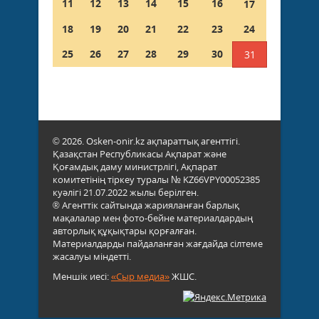
11
12
13
14
15
16
17
18
19
20
21
22
23
24
25
26
27
28
29
30
31
© 2026. Osken-onir.kz ақпараттық агенттігі.
Қазақстан Республикасы Ақпарат және
Қоғамдық даму министрлігі, Ақпарат
комитетінің тіркеу туралы № KZ66VPY00052385
куәлігі 21.07.2022 жылы берілген.
® Агенттік сайтында жарияланған барлық
мақалалар мен фото-бейне материалдардың
авторлық құқықтары қорғалған.
Материалдарды пайдаланған жағдайда сілтеме
жасалуы міндетті.
Меншік иесі:
«Сыр медиа»
ЖШС.