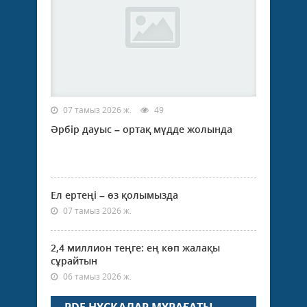
бірі
–
қаза
07 тамыз 2026 ж.
49
Әрбір дауыс – ортақ мүдде жолында
Ел ертеңі – өз қолымызда
07 тамыз 2026 ж.
2,4 миллион теңге: ең көп жалақы
сұрайтын
06 тамыз 2026 ж.
PDF НҰСҚАЛАР МҰРАҒАТЫ