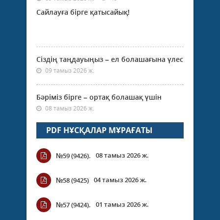
Сайлауға бірге қатысайық!
Сіздің таңдауыңыз – ел болашағына үлес
09 тамыз 2026 ж.
Бәріміз бірге – ортақ болашақ үшін
08 тамыз 2026 ж.
PDF НҰСҚАЛАР МҰРАҒАТЫ
08 тамыз 2026 ж.
№59 (9426).
04 тамыз 2026 ж.
№58 (9425)
01 тамыз 2026 ж.
№57 (9424).