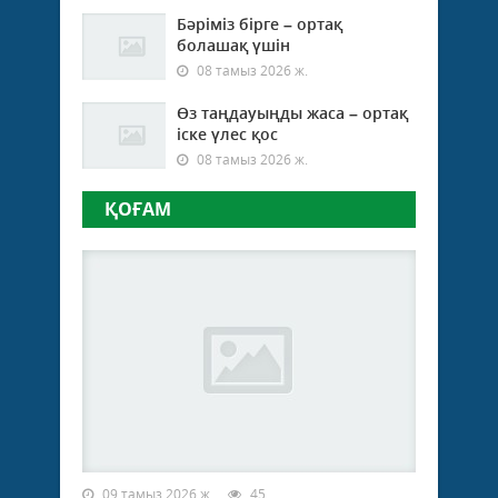
жаң
Бәріміз бірге – ортақ
бағд
болашақ үшін
ауыл
тұрғ
08 тамыз 2026 ж.
арас
кеңі
Өз таңдауыңды жаса – ортақ
наси
іске үлес қос
08 тамыз 2026 ж.
ҚОҒАМ
09 тамыз 2026 ж.
45