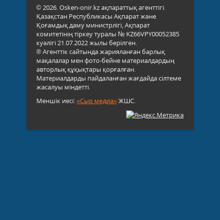
© 2026. Osken-onir.kz ақпараттық агенттігі.
Қазақстан Республикасы Ақпарат және
Қоғамдық даму министрлігі, Ақпарат
комитетінің тіркеу туралы № KZ66VPY00052385
куәлігі 21.07.2022 жылы берілген.
® Агенттік сайтында жарияланған барлық
мақалалар мен фото-бейне материалдардың
авторлық құқықтары қорғалған.
Материалдарды пайдаланған жағдайда сілтеме
жасалуы міндетті.
Меншік иесі:
«Сыр медиа»
ЖШС.