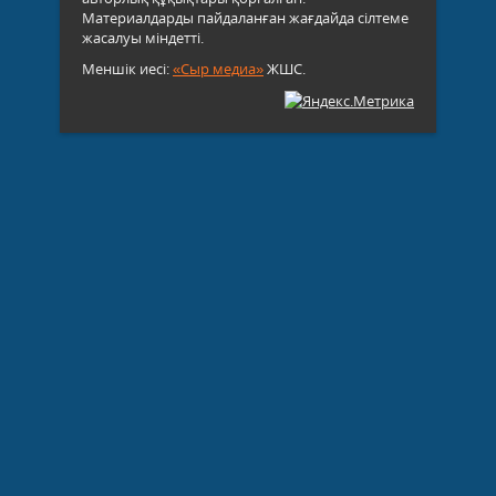
Материалдарды пайдаланған жағдайда сілтеме
жасалуы міндетті.
Меншік иесі:
«Сыр медиа»
ЖШС.