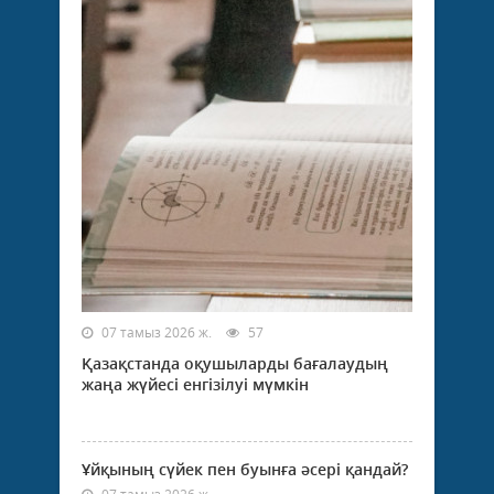
көше
Қор
ата
көше
Құлт
көше
дейі
орт
жөнд
жұм
бой
24.0
ж....
07 тамыз 2026 ж.
57
Қазақстанда оқушыларды бағалаудың
жаңа жүйесі енгізілуі мүмкін
Ұйқының сүйек пен буынға әсері қандай?