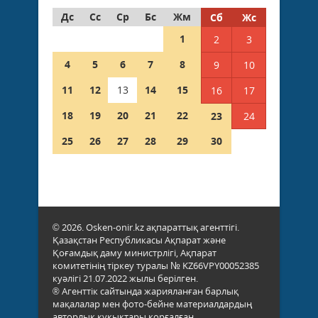
Дс
Сс
Ср
Бс
Жм
Сб
Жс
1
2
3
4
5
6
7
8
9
10
11
12
13
14
15
16
17
18
19
20
21
22
23
24
25
26
27
28
29
30
© 2026. Osken-onir.kz ақпараттық агенттігі.
Қазақстан Республикасы Ақпарат және
Қоғамдық даму министрлігі, Ақпарат
комитетінің тіркеу туралы № KZ66VPY00052385
куәлігі 21.07.2022 жылы берілген.
® Агенттік сайтында жарияланған барлық
мақалалар мен фото-бейне материалдардың
авторлық құқықтары қорғалған.