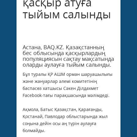
қасқыр атуға
тыйым салынды
Астана, BAQ.KZ. Қазақстанның
бес облысында қасқырлардың
популяциясын сақтау мақсатында
оларды аулауға тыйым салынды.
Бұл туралы ҚР АШМ орман шаруашылығы
және жануарлар әлемі комитетінің
баспасөз хатшысы Сәкен Ділдахмет
Facebook-тағы парақшасында мәлімдеді.
Ақмола, Батыс Қазақстан, Қарағанды,
Қостанай, Павлодар облыстарында жыл
соңына дейін осы аң түрін аулауға
болмайды.