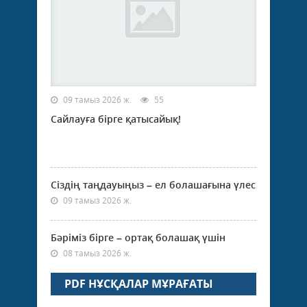
09 тамыз 2026 ж.
55
Сайлауға бірге қатысайық!
Сіздің таңдауыңыз – ел болашағына үлес
09 тамыз 2026 ж.
Бәріміз бірге – ортақ болашақ үшін
08 тамыз 2026 ж.
PDF НҰСҚАЛАР МҰРАҒАТЫ