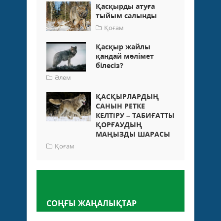
Қасқырды атуға
тыйым салынды
Қоғам
Қасқыр жайлы
қандай мәлімет
білесіз?
Әлем
ҚАСҚЫРЛАРДЫҢ
САНЫН РЕТКЕ
КЕЛТІРУ – ТАБИҒАТТЫ
ҚОРҒАУДЫҢ
МАҢЫЗДЫ ШАРАСЫ
Қоғам
Пікір қалдыру
СОҢҒЫ ЖАҢАЛЫҚТАР