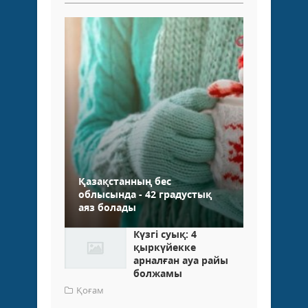
Қазақстанның бес
облысында - 42 градустық
аяз болады
Күзгі суық: 4
қыркүйекке
арналған ауа райы
болжамы
Қоғам