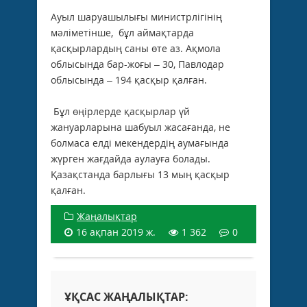
Ауыл шаруашылығы министрлігінің
мәліметінше, бұл аймақтарда
қасқырлардың саны өте аз. Ақмола
облысында бар-жоғы – 30, Павлодар
облысында – 194 қасқыр қалған.
Бұл өңірлерде қасқырлар үй
жануарларына шабуыл жасағанда, не
болмаса елді мекендердің аумағында
жүрген жағдайда аулауға болады.
Қазақстанда барлығы 13 мың қасқыр
қалған.
Жаңалықтар
16 ақпан 2019 ж.
1 362
0
ҰҚСАС ЖАҢАЛЫҚТАР: