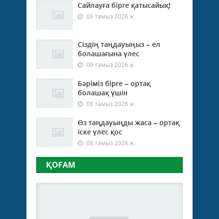
Сайлауға бірге қатысайық!
09 тамыз 2026 ж.
Сіздің таңдауыңыз – ел
болашағына үлес
09 тамыз 2026 ж.
Бәріміз бірге – ортақ
болашақ үшін
08 тамыз 2026 ж.
Өз таңдауыңды жаса – ортақ
іске үлес қос
08 тамыз 2026 ж.
ҚОҒАМ