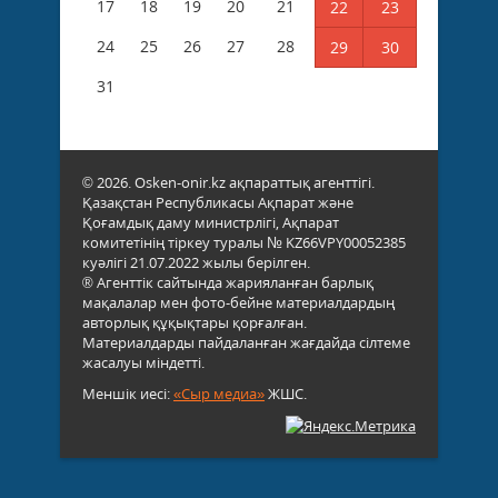
17
18
19
20
21
22
23
24
25
26
27
28
29
30
31
© 2026. Osken-onir.kz ақпараттық агенттігі.
Қазақстан Республикасы Ақпарат және
Қоғамдық даму министрлігі, Ақпарат
комитетінің тіркеу туралы № KZ66VPY00052385
куәлігі 21.07.2022 жылы берілген.
® Агенттік сайтында жарияланған барлық
мақалалар мен фото-бейне материалдардың
авторлық құқықтары қорғалған.
Материалдарды пайдаланған жағдайда сілтеме
жасалуы міндетті.
Меншік иесі:
«Сыр медиа»
ЖШС.