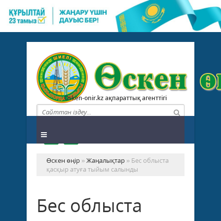
Osken-onir.kz ақпараттық агенттігі
Өскен өңір
»
Жаңалықтар
» Бес облыста
қасқыр атуға тыйым салынды
Бес облыста