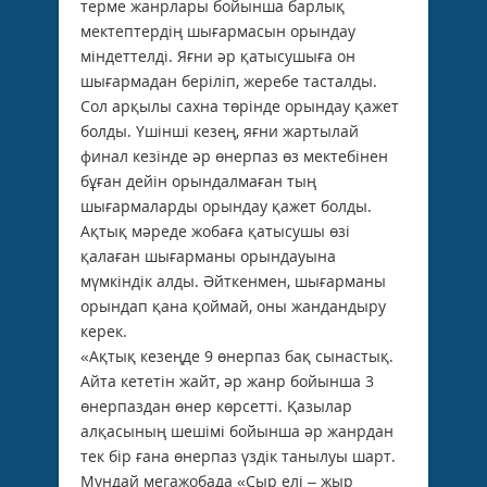
терме жанрлары бойынша барлық
мектептердің шығармасын орындау
міндеттелді. Яғни әр қатысушыға он
шығармадан беріліп, жеребе тасталды.
Сол арқылы сахна төрінде орындау қажет
болды. Үшінші кезең, яғни жартылай
финал кезінде әр өнерпаз өз мектебінен
бұған дейін орындалмаған тың
шығармаларды орындау қажет болды.
Ақтық мәреде жобаға қатысушы өзі
қалаған шығарманы орындауына
мүмкіндік алды. Әйткенмен, шығарманы
орындап қана қоймай, оны жандандыру
керек.
«Ақтық кезеңде 9 өнерпаз бақ сынастық.
Айта кететін жайт, әр жанр бойынша 3
өнерпаздан өнер көрсетті. Қазылар
алқасының шешімі бойынша әр жанрдан
тек бір ғана өнерпаз үздік танылуы шарт.
Мұндай мегажобада «Сыр елі – жыр