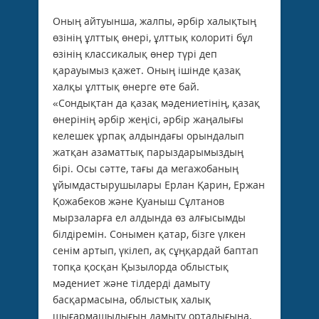
Оның айтуынша, жалпы, әрбір халықтың
өзінің ұлттық өнері, ұлттық колориті бұл
өзінің классикалық өнер түрі деп
қарауымыз қажет. Оның ішінде қазақ
халқы ұлттық өнерге өте бай.
«Сондықтан да қазақ мәдениетінің, қазақ
өнерінің әрбір жеңісі, әрбір жаңалығы
келешек ұрпақ алдындағы орындалып
жатқан азаматтық парыздарымыздың
бірі. Осы сәтте, тағы да мегажобаның
ұйымдастырушылары Ерлан Қарин, Ержан
Қожабеков және Қуаныш Сұлтанов
мырзаларға ел алдында өз алғысымды
білдіремін. Сонымен қатар, бізге үлкен
сенім артып, үкілеп, ақ сұңқардай баптап
топқа қосқан Қызылорда облыстық
мәдениет және тілдерді дамыту
басқармасына, облыстық халық
шығармашылығын дамыту орталығына,