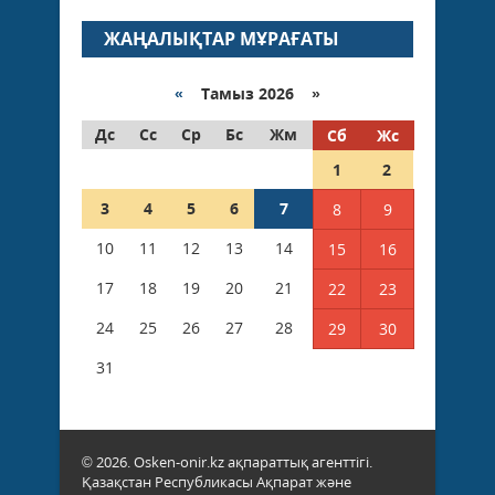
ЖАҢАЛЫҚТАР МҰРАҒАТЫ
«
Тамыз 2026 »
Дс
Сс
Ср
Бс
Жм
Сб
Жс
1
2
3
4
5
6
7
8
9
10
11
12
13
14
15
16
17
18
19
20
21
22
23
24
25
26
27
28
29
30
31
© 2026. Osken-onir.kz ақпараттық агенттігі.
Қазақстан Республикасы Ақпарат және