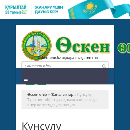
Osken-onir.kz ақпараттық агенттігі
Өскен өңір
»
Жаңалықтар
» Күнсұлу
Түрікпен: «Мен қазақпын» жобасында
өнер көрсетудің өзі жеңіс»
Күнсұлу