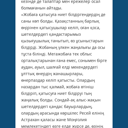
кезінде де талаптар мен ережелер осал
болмағанын айтады.
«Жобаға қатысуға ниет білдіргендердің де
саны көп болды. Қазақстанның барлық
өңірінен қатысушылар келіп, оған қоса,
шетелдердегі қандастарымыз
қызығушылық танытып, өз ұсыныстарын
білдірді. Жобаның үлкен жаңалығы да осы
тұста білінді. Мегажобаға тек облыс
орталықтарынан ғана емес, сонымен бірге
аудан, ауыл, шалғай елді мекендердегі
ұлттық өнердің жанашырлары,
өнерпаздар келіп қатысты. Олардың
назардан тыс қалмай, жобаға өтініш
білдіріп, қатысуға ниет білдіруі тың
жаңалық болды. Сондай-ақ алыс-жақын
шетелдердегі қандас бауырлардың,
олардың арасында көршілес Ресей елінің
Астрахан қаласы және Моңғолия
мемлекетіндегі өзге елде жүрсе де, өзінің