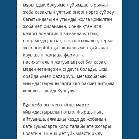
мұрындық болуымен ұйымдастырылған
жоба қазақтың ұлттық өнерін өрге сүйреу
бағытындағы ең ұтымды жолға қойылған
жоба деп ойлаймын. Сондықтан дәл
қазіргі алмағайып заманда ұлттық
өнеріміздің, қазақтың классикалық терме-
жыр өнерінің қазақ халқымен қайтадан
қауышып, жаңаша форматта
насихатталып жатуының өзі бұл қазақ
мәдениетінің жеңісі деуге болады. Осы
орайда «Men qazaqpyn» мегажобасын
ұйымдастырушыларға көп рахмет айтқым
келеді», – дейді Күнсұлу.
Бұл жоба осымен екінші мәрте
ұйымдастырылып отыр. Жыршының
айтуынша, алғашқы кезде де жобаның
қатысушыларға қояр талабы өте жоғары
болатын. Екінші рет ұйымдастырылу