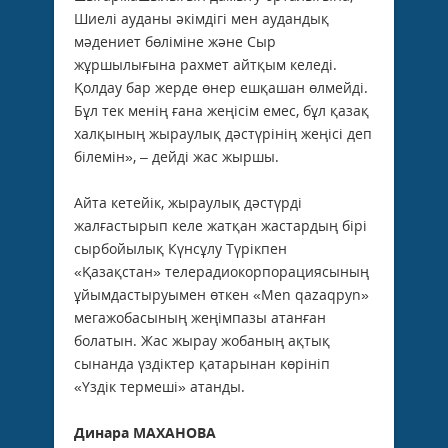
Шиелі ауданы әкімдігі мен аудандық
мәдениет бөліміне және Сыр
жұршылығына рахмет айтқым келеді.
Қолдау бар жерде өнер ешқашан өлмейді.
Бұл тек менің ғана жеңісім емес, бұл қазақ
халқының жыраулық дәстүрінің жеңісі деп
білемін», – дейді жас жыршы.
Айта кетейік, жыраулық дәстүрді
жалғастырып келе жатқан жастардың бірі
сырбойылық Күнсұлу Түрікпен
«Қазақстан» телерадиокорпорациясының
ұйымдастыруымен өткен «Men qazaqpyn»
мегажобасының жеңімпазы атанған
болатын. Жас жырау жобаның ақтық
сынанда үздіктер қатарынан көрініп
«Үздік термеші» атанды.
Динара МАХАНОВА