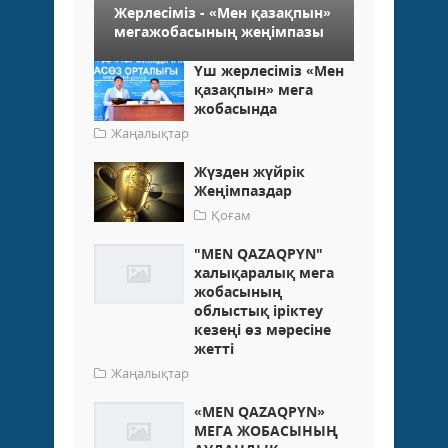
Жерлесіміз - «Мен қазақпын»
мегажобасының жеңімпазы
Үш жерлесіміз «Мен
қазақпын» мега
жобасында
Жаңалықтар
Жүзден жүйрік
Жеңімпаздар
Қоғам
"MEN QAZAQPYN"
халықаралық мега
жобасының
облыстық іріктеу
кезеңі өз мәресіне
жетті
Жаңалықтар
«MEN QAZAQPYN»
МЕГА ЖОБАСЫНЫҢ