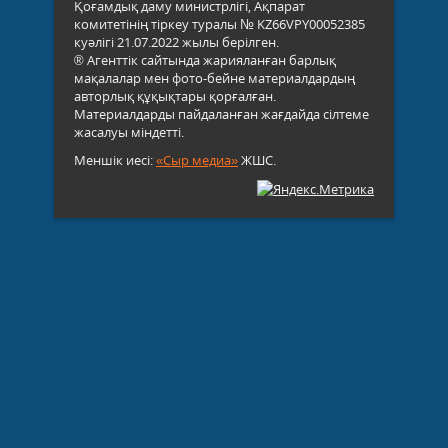
Қоғамдық даму министрлігі, Ақпарат
комитетінің тіркеу туралы № KZ66VPY00052385
куәлігі 21.07.2022 жылы берілген.
® Агенттік сайтында жарияланған барлық
мақалалар мен фото-бейне материалдардың
авторлық құқықтары қорғалған.
Материалдарды пайдаланған жағдайда сілтеме
жасалуы міндетті.
Меншік иесі:
«Сыр медиа»
ЖШС.