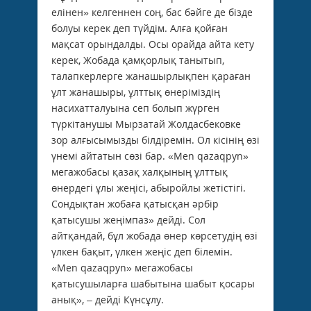
елінен» келгеннен соң, бас бәйге де бізде
болуы керек деп түйдім. Алға қойған
мақсат орындалды. Осы орайда айта кету
керек, Жобада қамқорлық танытып,
талапкерлерге жанашырлықпен қараған
ұлт жанашыры, ұлттық өнеріміздің
насихатталуына сеп болып жүрген
түркітанушы Мырзатай Жолдасбековке
зор алғысымызды білдіремін. Ол кісінің өзі
үнемі айтатын сөзі бар. «Men qazaqpyn»
мегажобасы қазақ халқының ұлттық
өнердегі ұлы жеңісі, абыройлы жетістігі.
Сондықтан жобаға қатысқан әрбір
қатысушы жеңімпаз» дейді. Сол
айтқандай, бұл жобада өнер көрсетудің өзі
үлкен бақыт, үлкен жеңіс деп білемін.
«Men qazaqpyn» мегажобасы
қатысушыларға шабытына шабыт қосары
анық», – дейді Күнсұлу.