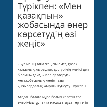
Түрікпен: «Мен
қазақпын»
жобасында өнер
көрсетудің өзі
жеңіс»
«Бұл менің ғана жеңісім емес, қазақ
халқының жыраулық дәстүрінің жеңісі деп
білемін» дейді «Men qazaqpyn»
мегажобасының жеңімпазы
қызылордалық жыршы Күнсұлу Түрікпен.
Атадан балаға мұра болып келетін төл
өнерімізді ұрпаққа насихаттауда тер төгіп