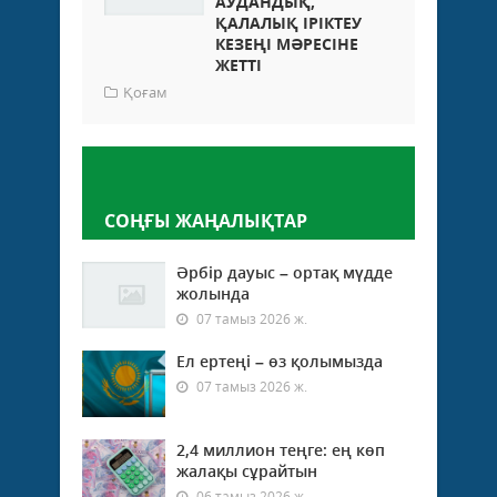
АУДАНДЫҚ,
ҚАЛАЛЫҚ ІРІКТЕУ
КЕЗЕҢІ МӘРЕСІНЕ
ЖЕТТІ
Қоғам
Пікір қалдыру
СОҢҒЫ ЖАҢАЛЫҚТАР
Әрбір дауыс – ортақ мүдде
жолында
07 тамыз 2026 ж.
Ел ертеңі – өз қолымызда
07 тамыз 2026 ж.
2,4 миллион теңге: ең көп
жалақы сұрайтын
06 тамыз 2026 ж.