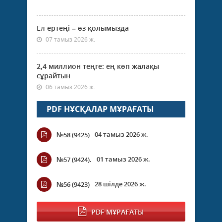
Ел ертеңі – өз қолымызда
07 тамыз 2026 ж.
2,4 миллион теңге: ең көп жалақы
сұрайтын
06 тамыз 2026 ж.
PDF НҰСҚАЛАР МҰРАҒАТЫ
04 тамыз 2026 ж.
№58 (9425)
01 тамыз 2026 ж.
№57 (9424).
28 шілде 2026 ж.
№56 (9423)
PDF МҰРАҒАТЫ