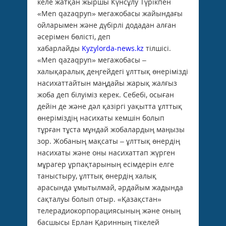
келе жатқан жыршы Күнсұлу Түрікпен
«Men qazaqpyn» мегажобасы жайындағы
ойларымен және дүбірлі додадан алған
әсерімен бөлісті, деп
хабарлайды
Kyzylorda-news.kz
тілшісі.
«Men qazaqpyn» мегажобасы –
халықаралық деңгейдегі ұлттық өнерімізді
насихаттайтын маңдайы жарық жалғыз
жоба деп білуіміз керек. Себебі, осыған
дейін де және дәл қазіргі уақытта ұлттық
өнеріміздің насихаты кемшін болып
тұрған тұста мұндай жобалардың маңызы
зор. Жобаның мақсаты – ұлттық өнердің
насихаты және оны насихаттап жүрген
мұрагер ұрпақтарының есімдерін елге
таныстыру, ұлттық өнердің халық
арасында ұмытылмай, әрдайым жадында
сақталуы болып отыр. «Қазақстан»
телерадиокорпорациясының және оның
басшысы Ерлан Қаринның тікелей