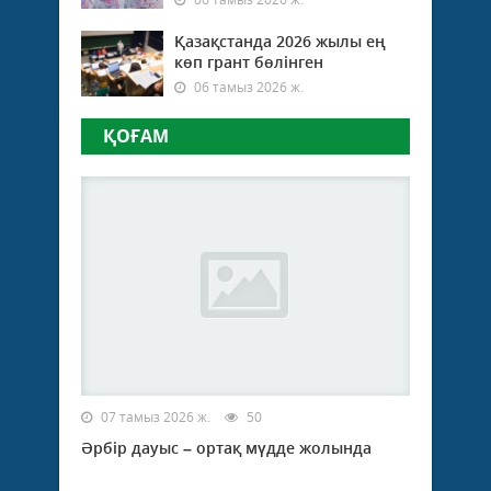
Қазақстанда 2026 жылы ең
көп грант бөлінген
06 тамыз 2026 ж.
ҚОҒАМ
07 тамыз 2026 ж.
50
Әрбір дауыс – ортақ мүдде жолында