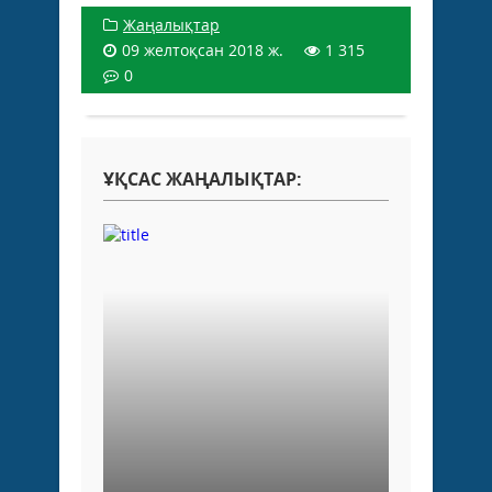
Жаңалықтар
09 желтоқсан 2018 ж.
1 315
0
ҰҚСАС ЖАҢАЛЫҚТАР: