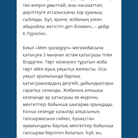
төл өнерін ұмытпай, оны насихаттап,
дәріптеуге атсалысқаны зор қуаныш
сыйлады. Бұл, әрине, жобаның үлкен
абыройлы жетістігі деп білемін», – дейді
К.Түрікпен.
Биыл «Men qazaqpyn» мегажобасына
қатысуға 3 мыңнан астам қатысушы тілек
білдірген. Төрт кезеңнен тұратын жоба
төрт айға жуық уақытқа жалғасты. Осы
уақыт аралығында барлық
қатысушылардың деңгейі, дайындықтары
сарапқа салынды. Жобаның алғашқы
кезеңінде әр қатысушы өз өңірінің
мектептері бойынша шығарма орындады.
Екінші кезеңде қазылар алқасының
тапсырмасына сәйкес, Қазақстан
аумағындағы барлық мектептер бойынша
тапсырма берілген болатын. Күй, ән,