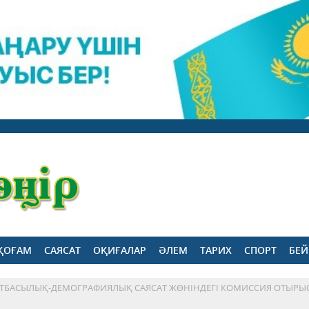
ҚОҒАМ
САЯСАТ
ОҚИҒАЛАР
ӘЛЕМ
ТАРИХ
СПОРТ
БЕЙ
Е ОТБАСЫЛЫҚ-ДЕМОГРАФИЯЛЫҚ САЯСАТ ЖӨНІНДЕГІ КОМИССИЯ ОТЫРЫ