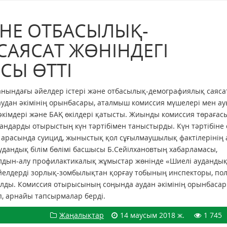
ӘНЕ ОТБАСЫЛЫҚ-
АЯСАТ ЖӨНІНДЕГІ
СЫ ӨТТІ
 жанындағы әйелдер істері және отбасылық-демографиялық саяса
 аудан әкімінің орынбасары, аталмыш комиссия мүшелері мен а
әкімдері және БАҚ өкілдері қатысты. Жиынды комиссия төрағас
ғандарды отырыстың күн тәртібімен таныстырды. Күн тәртібіне 
 арасында суицид, жыныстық қол сұғылмаушылық фактілерінің 
дандық білім бөлімі басшысы Б.Сейілхановтың хабарламасы,
дын-алу профилактикалық жұмыстар жөнінде «Шиелі аудандық
ң Әйелдерді зорлық-зомбылықтан қорғау тобының инспекторы, по
лды. Комиссия отырысының соңында аудан әкімінің орынбаса
, арнайы тапсырмалар берді.
Жаңалықтар
14 маусым 2018 ж.
1 745