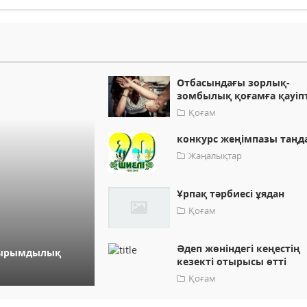
Отбасындағы зорлық-
зомбылық қоғамға қауіпт
Қоғам
конкурс жеңімпазы таңд
Жаңалықтар
Ұрпақ тәрбиесі ұядан
Қоғам
Әдеп жөніндегі кеңестің
айырымдылық
кезекті отырысы өтті
Қоғам