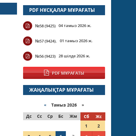
PDF НҰСҚАЛАР МҰРАҒАТЫ
04 тамыз 2026 ж.
№58 (9425)
01 тамыз 2026 ж.
№57 (9424).
28 шілде 2026 ж.
№56 (9423)
PDF МҰРАҒАТЫ
ЖАҢАЛЫҚТАР МҰРАҒАТЫ
«
Тамыз 2026 »
Дс
Сс
Ср
Бс
Жм
Сб
Жс
1
2