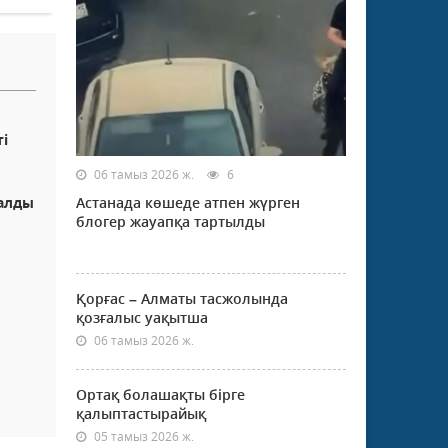
і
06 тамыз 2026 ж.
6
алды
Астанада көшеде атпен жүрген
блогер жауапқа тартылды
Қорғас – Алматы тасжолында
қозғалыс уақытша
06 тамыз 2026 ж.
Ортақ болашақты бірге
қалыптастырайық
05 тамыз 2026 ж.