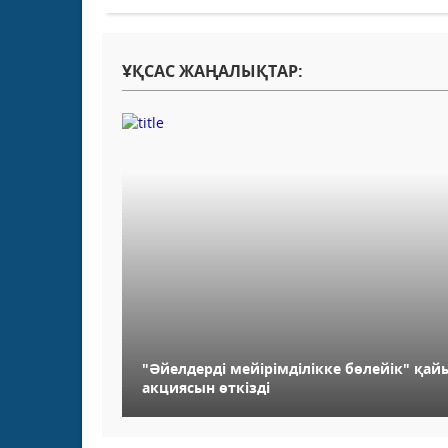
ҰҚСАС ЖАҢАЛЫҚТАР:
"Әйелдерді мейірімділікке бөлейік" қ
акциясын өткізді