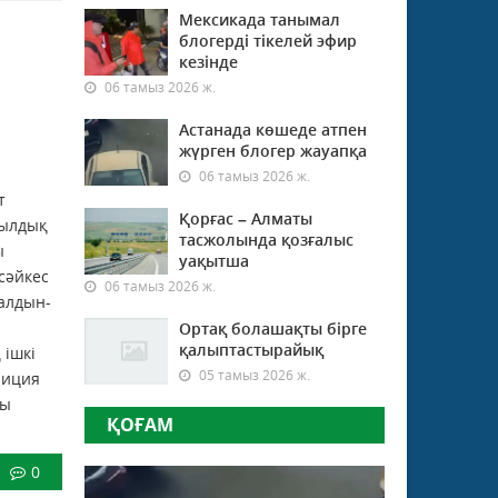
Мексикада танымал
блогерді тікелей эфир
кезінде
06 тамыз 2026 ж.
Астанада көшеде атпен
жүрген блогер жауапқа
06 тамыз 2026 ж.
т
Қорғас – Алматы
уылдық
тасжолында қозғалыс
ы
уақытша
сәйкес
06 тамыз 2026 ж.
алдын-
Ортақ болашақты бірге
қалыптастырайық
 ішкі
05 тамыз 2026 ж.
лиция
ры
ҚОҒАМ
0