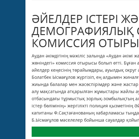
ӘЙЕЛДЕР ІСТЕРІ Ж
ДЕМОГРАФИЯЛЫҚ С
КОМИССИЯ ОТЫРЫ
Аудан әкімдігінің мәжіліс залында «Аудан әкімі
жөніндегі» комиссия отырысы болып өтті. Бұған
әйелдер кеңесінің төрайымдары, ауылдық округ 
Болатбек Ысмағұлов жүргізіп, ең алдымен жинал
жиында балалар мен жасөспірімдер және жастар
алу мақсатында атқарылған жұмыстары жайлы ау
отбасындағы тұрмыстық зорлық-зомбылықтың ал
істер бөлімінің» жергілікті полиция қызметіні
капитаны Ф.Сақтағанованың хабарламасы тыңда
Б.Ысмағұлов мәселелер бойынша сауалдар қойып