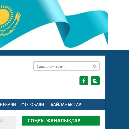
НЕБАЯН
ФОТОБАЯН
БАЙЛАНЫСТАР
СЫ
СОҢҒЫ ЖАҢАЛЫҚТАР