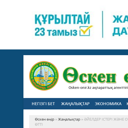
Osken-onir.kz ақпараттық агенттігі
НЕГІЗГІ БЕТ
ЖАҢАЛЫҚТАР
ЭКОНОМИКА
Өскен өңір
»
Жаңалықтар
» ӘЙЕЛДЕР ІСТЕРІ ЖӘН
ӨТТІ