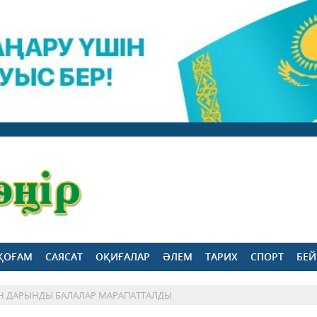
ҚОҒАМ
САЯСАТ
ОҚИҒАЛАР
ӘЛЕМ
ТАРИХ
СПОРТ
БЕЙ
АН ДАРЫНДЫ БАЛАЛАР МАРАПАТТАЛДЫ