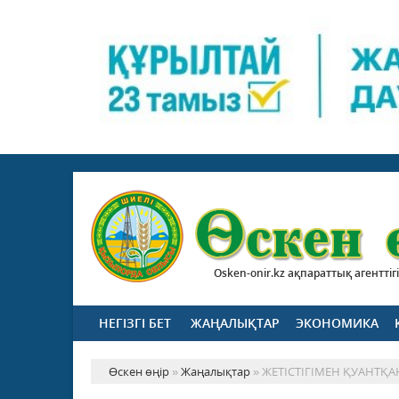
Osken-onir.kz ақпараттық агенттігі
НЕГІЗГІ БЕТ
ЖАҢАЛЫҚТАР
ЭКОНОМИКА
Өскен өңір
»
Жаңалықтар
» ЖЕТІСТІГІМЕН ҚУАНТҚ