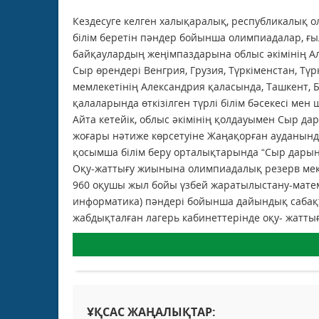
Кездесуге келген халықаралық, республикалық 
білім беретін пәндер бойынша олимпиадалар, 
байқаулардың жеңімпаздарына облыс әкімінің А
Сыр өрендері Венгрия, Грузия, Түркіменстан, Тү
мемлекетінің Александрия қаласында, Ташкент, Б
қалаларында өткізілген түрлі білім бәсекесі м
Айта кетейік, облыс әкімінің қолдауымен Сыр
жоғары нәтиже көрсетуіне Жаңақорған ауданын
қосымша білім беру орталықтарында “Сыр дарын
Оқу-жаттығу жиынына олимпиадалық резерв мект
960 оқушы жыл бойы үзбей жаратылыстану-матема
информатика) пәндері бойынша дайындық сабақт
жабдықталған лагерь кабинеттерінде оқу- жаттығ
ҰҚСАС ЖАҢАЛЫҚТАР: