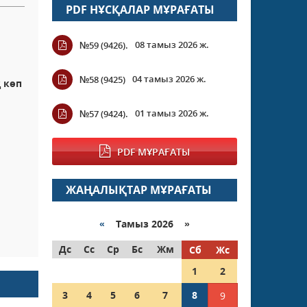
PDF НҰСҚАЛАР МҰРАҒАТЫ
08 тамыз 2026 ж.
№59 (9426).
04 тамыз 2026 ж.
№58 (9425)
 көп
01 тамыз 2026 ж.
№57 (9424).
PDF МҰРАҒАТЫ
ЖАҢАЛЫҚТАР МҰРАҒАТЫ
«
Тамыз 2026 »
Дс
Сс
Ср
Бс
Жм
Сб
Жс
1
2
3
4
5
6
7
8
9