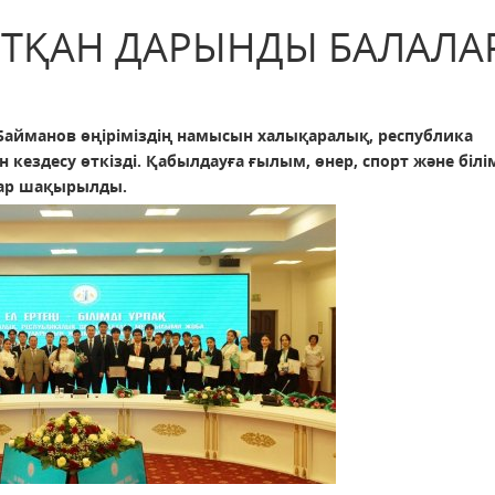
АНТҚАН ДАРЫНДЫ БАЛАЛА
Байманов өңіріміздің намысын халықаралық, республика
кездесу өткізді. Қабылдауға ғылым, өнер, спорт және білі
лар шақырылды.