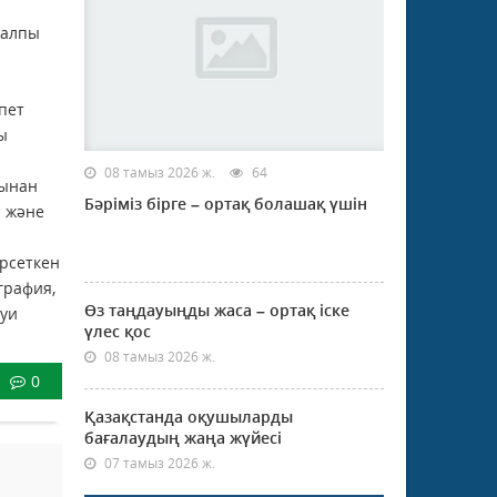
жалпы
пет
ы
08 тамыз 2026 ж.
64
рынан
Бәріміз бірге – ортақ болашақ үшін
р және
рсеткен
графия,
Өз таңдауыңды жаса – ортақ іске
ауи
үлес қос
08 тамыз 2026 ж.
0
Қазақстанда оқушыларды
бағалаудың жаңа жүйесі
07 тамыз 2026 ж.