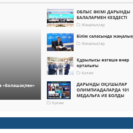
ОБЛЫС ӘКІМІ ДАРЫНДЫ
БАЛАЛАРМЕН КЕЗДЕСТІ
Жаңалықтар
Білім саласында жаңалық
Жаңалықтар
Құрылысы өзгеше өнер
орталығы
Қоғам
ДАРЫНДЫ ОҚУШЫЛАР
е «Болашақпен»
ОЛИМПИАДАЛАРДА 101
МЕДАЛЬҒА ИЕ БОЛДЫ
Қоғам