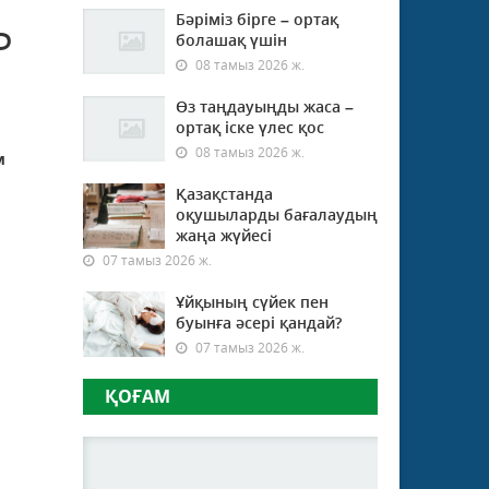
Бәріміз бірге – ортақ
Р
болашақ үшін
08 тамыз 2026 ж.
Өз таңдауыңды жаса –
ортақ іске үлес қос
08 тамыз 2026 ж.
м
Қазақстанда
оқушыларды бағалаудың
жаңа жүйесі
07 тамыз 2026 ж.
Ұйқының сүйек пен
буынға әсері қандай?
07 тамыз 2026 ж.
ҚОҒАМ