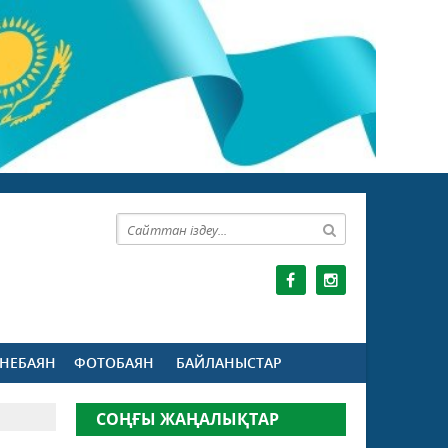
НЕБАЯН
ФОТОБАЯН
БАЙЛАНЫСТАР
СОҢҒЫ ЖАҢАЛЫҚТАР