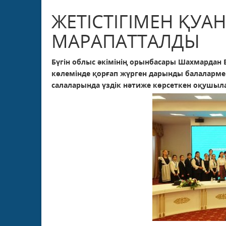
ЖЕТІСТІГІМЕН ҚУ
МАРАПАТТАЛДЫ
Бүгін облыс әкімінің орынбасары Шахмардан 
көлемінде қорғап жүрген дарынды балалармен 
салаларында үздік нәтиже көрсеткен оқушы