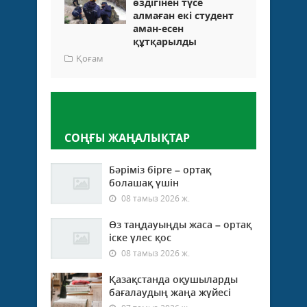
өздігінен түсе
алмаған екі студент
аман-есен
құтқарылды
Қоғам
Пікір қалдыру
СОҢҒЫ ЖАҢАЛЫҚТАР
Бәріміз бірге – ортақ
болашақ үшін
08 тамыз 2026 ж.
Өз таңдауыңды жаса – ортақ
іске үлес қос
08 тамыз 2026 ж.
Қазақстанда оқушыларды
бағалаудың жаңа жүйесі