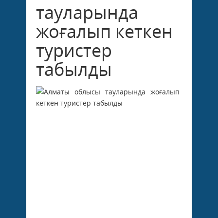
тауларында
жоғалып кеткен
туристер
табылды