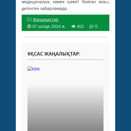
медициналық көмек қажет болған жоқ»,
делінген хабарламада.
Жаңалықтар
01 шілде 2024 ж.
402
0
ҰҚСАС ЖАҢАЛЫҚТАР: