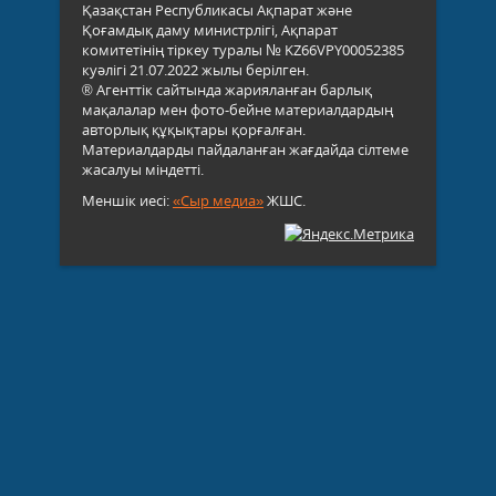
Қазақстан Республикасы Ақпарат және
Қоғамдық даму министрлігі, Ақпарат
комитетінің тіркеу туралы № KZ66VPY00052385
куәлігі 21.07.2022 жылы берілген.
® Агенттік сайтында жарияланған барлық
мақалалар мен фото-бейне материалдардың
авторлық құқықтары қорғалған.
Материалдарды пайдаланған жағдайда сілтеме
жасалуы міндетті.
Меншік иесі:
«Сыр медиа»
ЖШС.