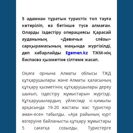
5 адамнан тұратын туристік топ тауға
көтеріліп, өз бетінше түсе алмаған.
Оларды іздестіру операциясы Қарасай
ауданының «Девичьи слёзы»
сарқырамасының маңында жүргізілді,
деп хабарлайды
Egemen.kz
ТЖМ-нің
баспасөз қызметіне сілтеме жасап.
Оқиға орнына Алматы облысы ТЖД
құтқарушылары және Алматы қаласының
құтқару қызметінің құтқарушылары дереу
шығып, іздестіру жұмыстарын жүргізді.
Құтқарушылардың үйлесімді іс-қимылы
арқасында 19-20 жастағы жас туристер
аман-есен табылды. «Ауа райының күрт
өзгеруіне байланысты құтқару жұмыстары
5 сағатқа созылды. Туристерге