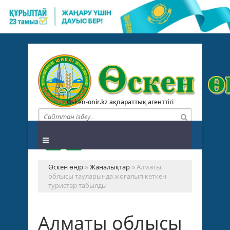
Osken-onir.kz ақпараттық агенттігі
Өскен өңір
»
Жаңалықтар
» Алматы
облысы тауларында жоғалып кеткен
туристер табылды
Алматы облысы