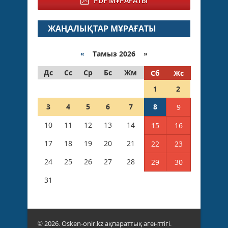
PDF МҰРАҒАТЫ
ЖАҢАЛЫҚТАР МҰРАҒАТЫ
«
Тамыз 2026 »
Дс
Сс
Ср
Бс
Жм
Сб
Жс
1
2
3
4
5
6
7
8
9
10
11
12
13
14
15
16
17
18
19
20
21
22
23
24
25
26
27
28
29
30
31
© 2026. Osken-onir.kz ақпараттық агенттігі.