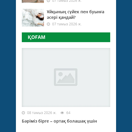
07 тамыз 2026 ж.
Ұйқының сүйек пен буынға
әсері қандай?
07 тамыз 2026 ж.
ҚОҒАМ
08 тамыз 2026 ж.
64
Бәріміз бірге – ортақ болашақ үшін