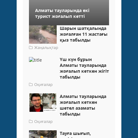
Алматы тауларында екі
турист жоғалып кетті
Шарын шатқалында
жоғалған 11 жастағы
қыз табылды
Жаңалықтар
Үш күн бұрын
Алматы тауларында
жоғалып кеткен жігіт
табылды
Оқиғалар
Алматы тауларында
жоғалып кеткен
шетел азаматы
табылды
Оқиғалар
Тауға шығып,