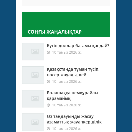
Пікір қалдыру
СОҢҒЫ ЖАҢАЛЫҚТАР
Бүгін доллар бағамы қандай?
10 тамыз 2026 ж.
Қазақстанда тұман түсіп,
нөсер жауады, кей
10 тамыз 2026 ж.
Болашаққа немқұрайлы
қарамайық
10 тамыз 2026 ж.
Өз таңдауыңды жасау –
азаматтық жауапкершілік
10 тамыз 2026 ж.