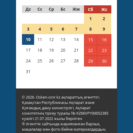
Дс
Сс
Ср
Бс
Жм
Сб
Жс
1
2
3
4
5
6
7
8
9
10
11
12
13
14
15
16
17
18
19
20
21
22
23
24
25
26
27
28
29
30
31
© 2026. Osken-onir.kz ақпараттық агенттігі.
Қазақстан Республикасы Ақпарат және
Қоғамдық даму министрлігі, Ақпарат
комитетінің тіркеу туралы № KZ66VPY00052385
куәлігі 21.07.2022 жылы берілген.
® Агенттік сайтында жарияланған барлық
мақалалар мен фото-бейне материалдардың