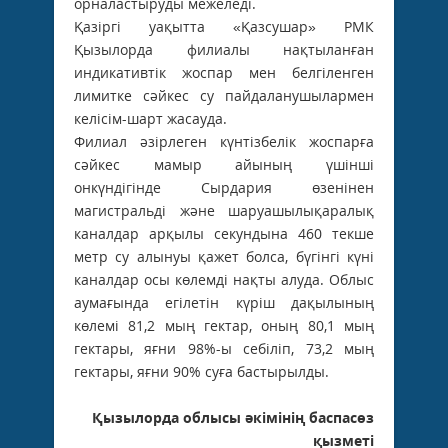
орналастыруды межеледі.
Қазіргі уақытта «Қазсушар» РМК
Қызылорда филиалы нақтыланған
индикативтік жоспар мен белгіленген
лимитке сәйкес су пайдаланушылармен
келісім-шарт жасауда.
Филиал әзірлеген күнтізбелік жоспарға
сәйкес мамыр айының үшінші
онкүндігінде Сырдария өзенінен
магистральді және шаруашылықаралық
каналдар арқылы секундына 460 текше
метр су алынуы қажет болса, бүгінгі күні
каналдар осы көлемді нақты алуда. Облыс
аумағында егілетін күріш дақылының
көлемі 81,2 мың гектар, оның 80,1 мың
гектары, яғни 98%-ы себіліп, 73,2 мың
гектары, яғни 90% суға бастырылды.
Қызылорда облысы әкімінің баспасөз
қызметі