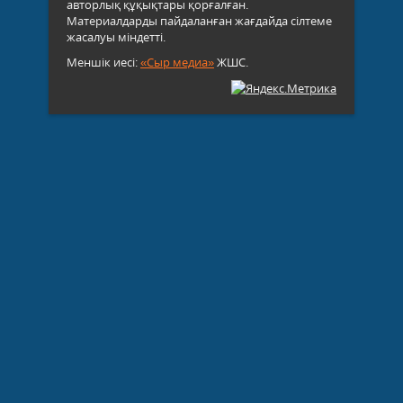
авторлық құқықтары қорғалған.
Материалдарды пайдаланған жағдайда сілтеме
жасалуы міндетті.
Меншік иесі:
«Сыр медиа»
ЖШС.