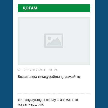
ҚОҒАМ
10 тамыз 2026 ж.
26
Болашаққа немқұрайлы қарамайық
Өз таңдауыңды жасау – азаматтық
жауапкершілік