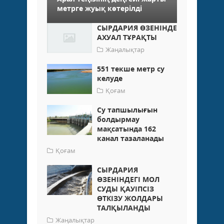
метрге жуық көтерілді
СЫРДАРИЯ ӨЗЕНІНДЕ
АХУАЛ ТҰРАҚТЫ
Жаңалықтар
551 текше метр су
келуде
Қоғам
Су тапшылығын
болдырмау
мақсатында 162
канал тазаланады
Қоғам
СЫРДАРИЯ
ӨЗЕНІНДЕГІ МОЛ
СУДЫ ҚАУІПСІЗ
ӨТКІЗУ ЖОЛДАРЫ
ТАЛҚЫЛАНДЫ
Жаңалықтар