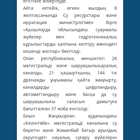
егістікке жіберілуде.
Айта кетейік, өткен жылдың 8
желтоқсанында Су ресурстары және
ирригация министрлігімен бірге
«Қызылорда облысындағы суармалы
жүйелер мен гидротехникалық
құрылыстарды қалпына келтіру жөніндегі
кешенді жоспар» бекітілді.
Оған республикалық меншіктегі 26
магистральді және шаруашылықаралық
каналды, 21 қашыртқыны, 144 тік
дренажды ұңғыманы қайта жаңғырту,
каналдарды цифрландыру,
автоматтандыру және басқа да су
шаруашылығы саласын дамытуға
бағытталған 37 жоба енгізілді.
Биыл Жаңақорған ауданындағы
«Келінтөбе» магистральді каналына су
беретін және Жаманбай батыр ауылдық
округіндегі науалық суғару жүйелерін