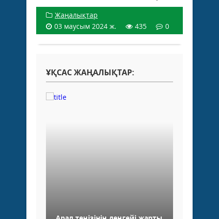
Жаңалықтар
03 маусым 2024 ж.
435
0
ҰҚСАС ЖАҢАЛЫҚТАР:
Арал теңізінің деңгейі жарты