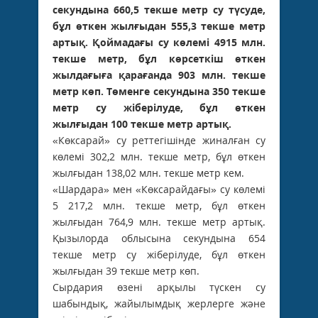
секундына 660,5 текше метр су түсуде,
бұл өткен жылғыдан 555,3 текше метр
артық. Қоймадағы су көлемі 4915 млн.
текше метр, бұл көрсеткіш өткен
жылдағыға қарағанда 903 млн. текше
метр көп. Төменге секундына 350 текше
метр су жіберілуде, бұл өткен
жылғыдан 100 текше метр артық.
«Көксарай» су реттегішінде жиналған су
көлемі 302,2 млн. текше метр, бұл өткен
жылғыдан 138,02 млн. текше метр кем.
«Шардара» мен «Көксарайдағы» су көлемі
5 217,2 млн. текше метр, бұл өткен
жылғыдан 764,9 млн. текше метр артық.
Қызылорда облысына секундына 654
текше метр су жіберілуде, бұл өткен
жылғыдан 39 текше метр көп.
Сырдария өзені арқылы түскен су
шабындық, жайылымдық жерлерге және