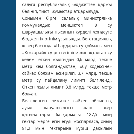
салуға республикалық бюджеттен қаржы
бөлініп, тиісті жұмыстар атқарылуда.
Сонымен бірге салалық министрлікке
коммуналдық меншіктегі 8 су
шаруашылығы нысанын күрделі жөндеуге
бюджеттік өтінім ұсынылды. Вегетациялық
кезең басында «Шардара» су қоймасы мен
«Көксарай» су реттегішіне жинақталған су
көлемі өткен жылғыдан 0,6 млрд. текше
метр кем болғандықтан, «Су кодексіне»
сәйкес болжам ескеріліп, 3,7 млрд. текше
метр су пайдалану лимиті белгіленді.
Өткен жылы лимит 3,8 млрд. текше метр
болған.
Белгіленген лимитке сәйкес облыстық
ауыл шаруашылығы және жер
қатынастары басқармасы 187,5 мың
гектар жерге егін егуді жоспарласа, оның
81,2 мың гектарына күріш дақылын