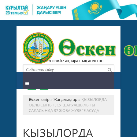
Osken-onir.kz ақпараттық агенттігі
Өскен өңір
»
Жаңалықтар
» ҚЫЗЫЛОРДА
ОБЛЫСЫНЫҢ СУ ШАРУАШЫЛЫҒЫ
САЛАСЫНДА 37 ЖОБА ЖҮЗЕГЕ АСУДА
ҚЫЗЫЛОРДА