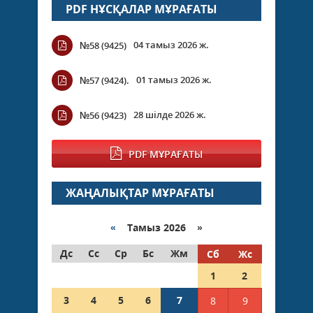
PDF НҰСҚАЛАР МҰРАҒАТЫ
04 тамыз 2026 ж.
№58 (9425)
01 тамыз 2026 ж.
№57 (9424).
28 шілде 2026 ж.
№56 (9423)
PDF МҰРАҒАТЫ
ЖАҢАЛЫҚТАР МҰРАҒАТЫ
«
Тамыз 2026 »
Дс
Сс
Ср
Бс
Жм
Сб
Жс
1
2
3
4
5
6
7
8
9