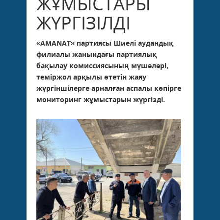
ЖҰМЫСТАРЫ
ЖҮРГІЗІЛДІ
«AMANAT» партиясы Шиелі аудандық
филиалы жанындағы партиялық
бақылау комиссиясының мүшелері,
теміржол арқылы өтетін жаяу
жүргіншілерге арналған аспалы көпірге
мониторинг жұмыстарын жүргізді.