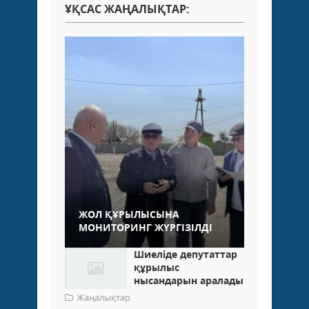
ҰҚСАС ЖАҢАЛЫҚТАР:
ЖОЛ ҚҰРЫЛЫСЫНА
МОНИТОРИНГ ЖҮРГІЗІЛДІ
Шиеліде депутаттар
құрылыс
нысандарын аралады
Жаңалықтар