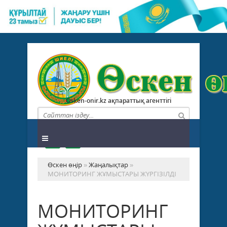
Osken-onir.kz ақпараттық агенттігі
Өскен өңір
»
Жаңалықтар
»
МОНИТОРИНГ ЖҰМЫСТАРЫ ЖҮРГІЗІЛДІ
МОНИТОРИНГ