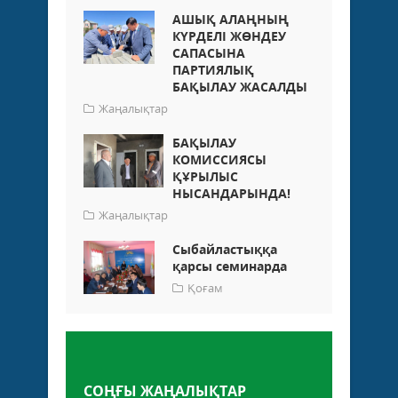
АШЫҚ АЛАҢНЫҢ
КҮРДЕЛІ ЖӨНДЕУ
САПАСЫНА
ПАРТИЯЛЫҚ
БАҚЫЛАУ ЖАСАЛДЫ
Жаңалықтар
БАҚЫЛАУ
КОМИССИЯСЫ
ҚҰРЫЛЫС
НЫСАНДАРЫНДА!
Жаңалықтар
Сыбайластыққа
қарсы семинарда
Қоғам
Пікір қалдыру
СОҢҒЫ ЖАҢАЛЫҚТАР