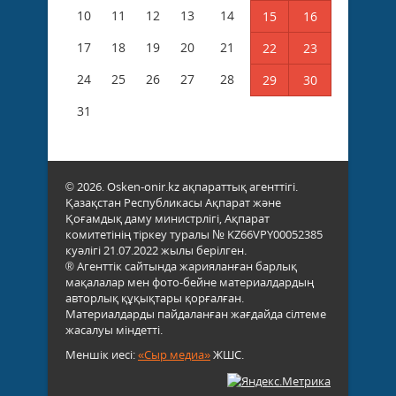
10
11
12
13
14
15
16
17
18
19
20
21
22
23
24
25
26
27
28
29
30
31
© 2026. Osken-onir.kz ақпараттық агенттігі.
Қазақстан Республикасы Ақпарат және
Қоғамдық даму министрлігі, Ақпарат
комитетінің тіркеу туралы № KZ66VPY00052385
куәлігі 21.07.2022 жылы берілген.
® Агенттік сайтында жарияланған барлық
мақалалар мен фото-бейне материалдардың
авторлық құқықтары қорғалған.
Материалдарды пайдаланған жағдайда сілтеме
жасалуы міндетті.
Меншік иесі:
«Сыр медиа»
ЖШС.