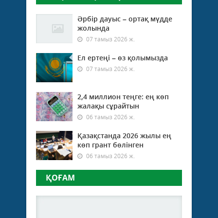
Әрбір дауыс – ортақ мүдде
жолында
07 тамыз 2026 ж.
Ел ертеңі – өз қолымызда
07 тамыз 2026 ж.
2,4 миллион теңге: ең көп
жалақы сұрайтын
06 тамыз 2026 ж.
Қазақстанда 2026 жылы ең
көп грант бөлінген
06 тамыз 2026 ж.
ҚОҒАМ