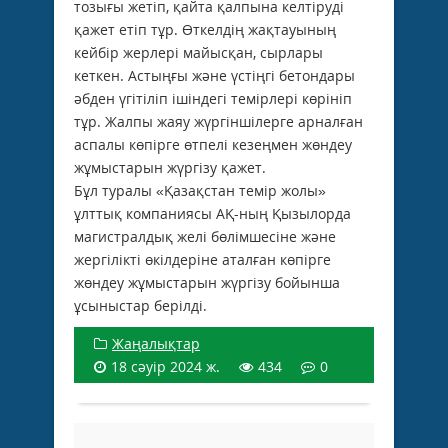
тозығы жетіп, қайта қалпына келтіруді
қажет етіп тұр. Өткелдің жақтауының
кейбір жерлері майысқан, сырлары
кеткен. Астыңғы және үстіңгі бетондары
әбден үгітіліп ішіндегі темірлері көрініп
тұр. Жалпы жаяу жүргіншілерге арналған
аспалы көпірге өтпелі кезеңмен жөндеу
жұмыстарын жүргізу қажет.
Бұл туралы «Қазақстан темір жолы»
ұлттық компаниясы АҚ-ның Қызылорда
магистралдық желі бөлімшесіне және
жергілікті өкілдеріне аталған көпірге
жөндеу жұмыстарын жүргізу бойынша
ұсыныстар берілді.
Жаңалықтар
18 сәуір 2024 ж.
434
0