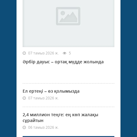
07 тамыз 2026 ж.
5
Әрбір дауыс – ортақ мүдде жолында
Ел ертеңі – өз қолымызда
07 тамыз 2026 ж.
2,4 миллион теңге: ең көп жалақы
сұрайтын
06 тамыз 2026 ж.