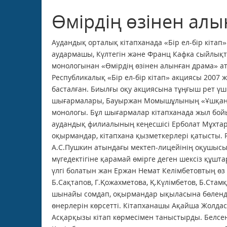
Өмірдің өзінен алы
Аудандық орталық кітапханада «Бір ел-бір кітап
аудармашы, Күлтегін және Франц Кафка сыйлықта
монологынан «Өмірдің өзінен алынған драма» ат
Республикалық «Бір ел-бір кітап» акциясы 2007 
басталған. Биылғы оқу акциясына тұңғыш рет ү
шығармалары, Бауыржан Момышұлының «Ұшқан ұя»
монологы. Бұл шығармалар кітапханада жыл бой
аудандық филиалының кеңесшісі Ерболат Мұхта
оқырмандар, кітапхана қызметкерлері қатысты.
А.С.Пушкин атындағы мектеп-лицейінің оқушысы
мүгедектігіне қарамай өмірге деген шексіз құшт
үлгі болатын жан Ержан Немат Келімбетовтың өз
Б.Сақтапов, Г.Қожахметова, Қ.Күлімбетов, Б.Ста
шынайы сомдап, оқырмандар ықыласына бөленді.
өнерлерін көрсетті. Кітапханашы Ақайша Жолда
Асқарқызы кітап көрмесімен таныстырды. Белсе