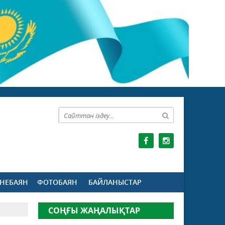
НЕБАЯН
ФОТОБАЯН
БАЙЛАНЫСТАР
СОҢҒЫ ЖАҢАЛЫҚТАР