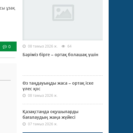
сы ұзақ
0
08 тамыз 2026 ж.
64
Бәріміз бірге – ортақ болашақ үшін
Өз таңдауыңды жаса – ортақ іске
үлес қос
08 тамыз 2026 ж.
Қазақстанда оқушыларды
бағалаудың жаңа жүйесі
07 тамыз 2026 ж.