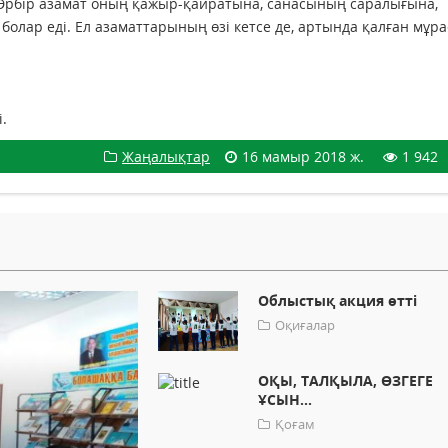
Әрбір азамат оның қажыр-қайратына, санасының саралығына,
болар еді. Ел азаматтарының өзі кетсе де, артында қалған мұра
.
Жаңалықтар
16 мамыр 2018 ж.
1 942
Облыстық акция өтті
Оқиғалар
ОҚЫ, ТАЛҚЫЛА, ӨЗГЕГЕ
ҰСЫН...
Қоғам