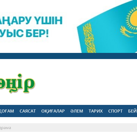
ҚОҒАМ
САЯСАТ
ОҚИҒАЛАР
ӘЛЕМ
ТАРИХ
СПОРТ
БЕЙ
 драма