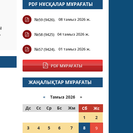
PDF НҰСҚАЛАР МҰРАҒАТЫ
08 тамыз 2026 ж.
№59 (9426).
Ы
.
04 тамыз 2026 ж.
№58 (9425)
01 тамыз 2026 ж.
№57 (9424).
PDF МҰРАҒАТЫ
ЖАҢАЛЫҚТАР МҰРАҒАТЫ
«
Тамыз 2026 »
Дс
Сс
Ср
Бс
Жм
Сб
Жс
1
2
3
4
5
6
7
8
9