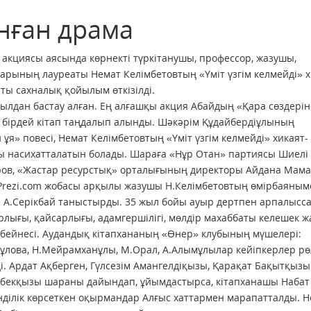
нған драма
» акция­сы аясында көрнекті түркітанушы, профессор, жазушы,
рының лауреаты Немат Келімбетовтың «Үміт үзгім келмейді» х
ты сахналық қойылым өткізілді.
жылдан бастау алған. Ең алғашқы акция Абайдың «Қара сөздері
ш бірдей кітап таңдалып алынды. Шәкәрім Құдайбердіұлының
 повесі, Немат Келімбетовтың «Үміт үзгім келмейді» хикаят-
ы насихатталатын болады. Шараға «Нұр Отан» партиясы Шиелі
ров, «Жастар ресурстық» орталығының директоры Айдана Мама
 Prezi.com жобасы арқылы жазушы Н.Келімбетовтың өмірбаяны
 А.Серікбай таныстырды. 35 жыл бойы ауыр дертпен арпалысса
арлығы, қайсарлығы, адамгершілігі, мөлдір махаббаты келешек ж
 бейнесі. Аудандық кітапхананың «Өнер» клубының мүшелері:
мқұлова, Н.Мейрамханұлы, М.Орал, А.Алымұлылар кейіпкерлер р
 Ардат Ақберген, Гүлсезім Амангелдіқызы, Қарақат Бақытқызы
сбекқызы шараны дайындап, ұйымдастырса, кітапханашы Набат
нділік көрсеткен оқырмандар Алғыс хаттармен марапатталды. 