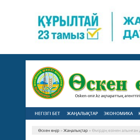
Osken-onir.kz ақпараттық агенттігі
НЕГІЗГІ БЕТ
ЖАҢАЛЫҚТАР
ЭКОНОМИКА
Өскен өңір
»
Жаңалықтар
» Өмірдің өзінен алынған