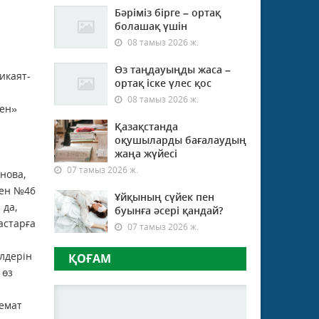
Бәріміз бірге – ортақ
болашақ үшін
08 тамыз 2026 ж.
Өз таңдауыңды жаса –
икаят-
ортақ іске үлес қос
08 тамыз 2026 ж.
нен»
Қазақстанда
оқушыларды бағалаудың
жаңа жүйесі
07 тамыз 2026 ж.
нова,
мен №46
Ұйқының сүйек пен
 да,
буынға әсері қандай?
астарға
07 тамыз 2026 ж.
өлдерін
ҚОҒАМ
 өз
Немат