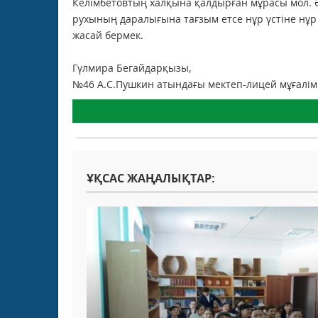
Келімбетовтың халқына қалдырған мұрасы мол. 
рухының даралығына тағзым етсе нұр үстіне нұр 
жасай бермек.
Гүлмира Бегайдарқызы,
№46 А.С.Пушкин атындағы мектеп-лицей мұғалімі
ҰҚСАС ЖАҢАЛЫҚТАР: