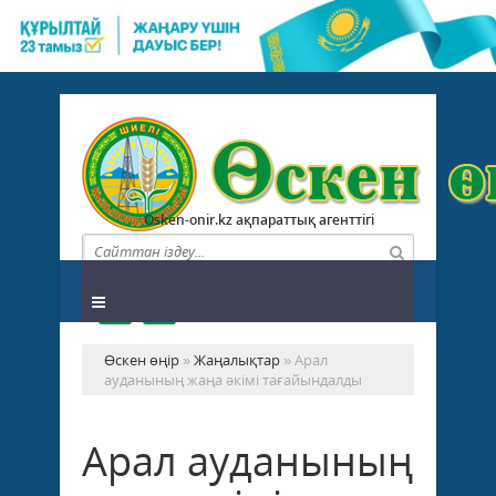
Osken-onir.kz ақпараттық агенттігі
Өскен өңір
»
Жаңалықтар
» Арал
ауданының жаңа әкімі тағайындалды
Арал ауданының