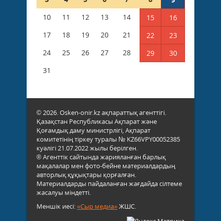
10
11
12
13
14
15
16
17
18
19
20
21
22
23
24
25
26
27
28
29
30
31
© 2026. Osken-onir.kz ақпараттық агенттігі.
Қазақстан Республикасы Ақпарат және
Қоғамдық даму министрлігі, Ақпарат
комитетінің тіркеу туралы № KZ66VPY00052385
куәлігі 21.07.2022 жылы берілген.
® Агенттік сайтында жарияланған барлық
мақалалар мен фото-бейне материалдардың
авторлық құқықтары қорғалған.
Материалдарды пайдаланған жағдайда сілтеме
жасалуы міндетті.
Меншік иесі:
«Сыр медиа»
ЖШС.