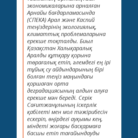
экономикаларына арналған
Арнайы бағдарламасында
(СПЕКА) Арал және Каспий
теңіздерінің экологиялық,
климаттық проблемаларына
ерекше тоқталды. Биыл
Қазақстан Халықаралық
Аралды құтқару қорына
төрағалық етіп, әлемдегі ең ірі
тұйық су айдындарының бірі
болған теңіз маңындағы
қоршаған орта
деградациясының алдын алуға
ерекше мән береді. Серік
Сағитжанұлының іскерлік
қабілеті мен мол тәжірибесін
ескеріп, өңірдегі ауқымы кең,
міндеті жоғары басқармаға
басшы етіп тағайындауды