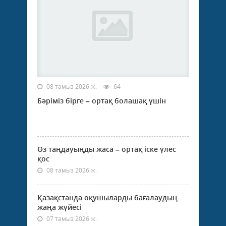
08 тамыз 2026 ж.
64
Бәріміз бірге – ортақ болашақ үшін
Өз таңдауыңды жаса – ортақ іске үлес
қос
08 тамыз 2026 ж.
Қазақстанда оқушыларды бағалаудың
жаңа жүйесі
07 тамыз 2026 ж.