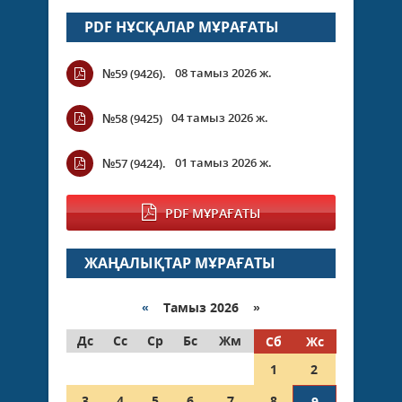
PDF НҰСҚАЛАР МҰРАҒАТЫ
08 тамыз 2026 ж.
№59 (9426).
04 тамыз 2026 ж.
№58 (9425)
01 тамыз 2026 ж.
№57 (9424).
PDF МҰРАҒАТЫ
ЖАҢАЛЫҚТАР МҰРАҒАТЫ
«
Тамыз 2026 »
Дс
Сс
Ср
Бс
Жм
Сб
Жс
1
2
3
4
5
6
7
8
9