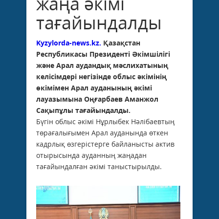
жаңа әкімі
тағайындалды
Kyzylorda-news.kz.
Қазақстан
Республикасы Президенті Әкімшілігі
және Арал аудандық мәслихатының
келісімдері негізінде облыс әкімінің
өкімімен Арал ауданының әкімі
лауазымына Оңғарбаев Аманжол
Сақыпұлы тағайындалды.
Бүгін облыс әкімі Нұрлыбек Нәлібаевтың
төрағалығымен Арал ауданында өткен
кадрлық өзгерістерге байланысты актив
отырысында ауданның жаңадан
тағайындалған әкімі таныстырылды.