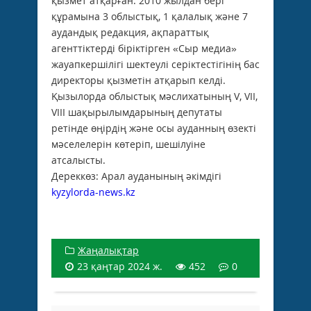
қызмет атқарған. 2010 жылдан бері
құрамына 3 облыстық, 1 қалалық және 7
аудандық редакция, ақпараттық
агенттіктерді біріктірген «Сыр медиа»
жауапкершілігі шектеулі серіктестігінің бас
директоры қызметін атқарып келді.
Қызылорда облыстық мәслихатының V, VII,
VIII шақырылымдарының депутаты
ретінде өңірдің және осы ауданның өзекті
мәселелерін көтеріп, шешілуіне
атсалысты.
Дереккөз: Арал ауданының әкімдігі
kyzylorda-news.kz
Жаңалықтар
23 қаңтар 2024 ж.
452
0