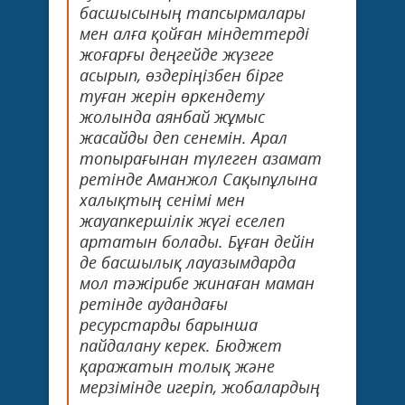
басшысының тапсырмалары
мен алға қойған міндеттерді
жоғарғы деңгейде жүзеге
асырып, өздеріңізбен бірге
туған жерін өркендету
жолында аянбай жұмыс
жасайды деп сенемін. Арал
топырағынан түлеген азамат
ретінде Аманжол Сақыпұлына
халықтың сенімі мен
жауапкершілік жүгі еселеп
артатын болады. Бұған дейін
де басшылық лауазымдарда
мол тәжірибе жинаған маман
ретінде аудандағы
ресурстарды барынша
пайдалану керек. Бюджет
қаражатын толық және
мерзімінде игеріп, жобалардың