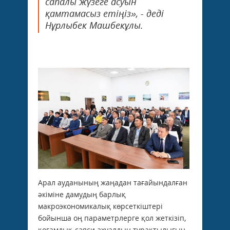
сапалы жүзеге асуын
қамтамасыз етіңіз», - деді
Нұрлыбек Машбекұлы.
Арал ауданының жаңадан тағайындалған
әкіміне дамудың барлық
макроэкономикалық көрсеткіштері
бойынша оң параметрлерге қол жеткізіп,
қоғамдық-саяси ахуалдың тұрақтылығын