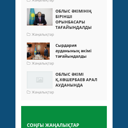
Жаңалықтар
ОБЛЫС ӘКІМІНІҢ
БІРІНШІ
ОРЫНБАСАРЫ
ТАҒАЙЫНДАЛДЫ
Жаңалықтар
Сырдария
ауданының әкімі
тағайындалды
Жаңалықтар
ОБЛЫС ӘКІМІ
Қ.КӨШЕРБАЕВ АРАЛ
АУДАНЫНДА
Жаңалықтар
Пікір қалдыру
СОҢҒЫ ЖАҢАЛЫҚТАР