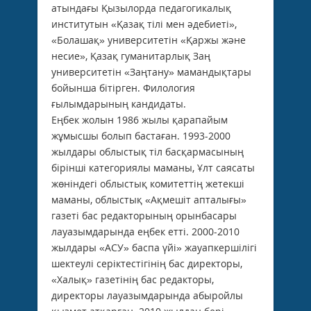
атындағы Қызылорда педагогикалық
институтын «Қазақ тілі мен әдебиеті»,
«Болашақ» университетін «Қаржы және
несие», Қазақ гуманитарлық Заң
университетін «Заңтану» мамандықтары
бойынша бітірген. Филология
ғылымдарының кандидаты.
Еңбек жолын 1986 жылы қарапайым
жұмысшы болып бастаған. 1993-2000
жылдары облыстық тіл басқармасының
бірінші категориялы маманы, Ұлт саясаты
жөніндегі облыстық комитеттің жетекші
маманы, облыстық «Ақмешіт апталығы»
газеті бас редакторының орынбасары
лауазымдарында еңбек етті. 2000-2010
жылдары «АСУ» баспа үйі» жауапкершілігі
шектеулі серіктестігінің бас директоры,
«Халық» газетінің бас редакторы,
директоры лауазымдарында абыройлы