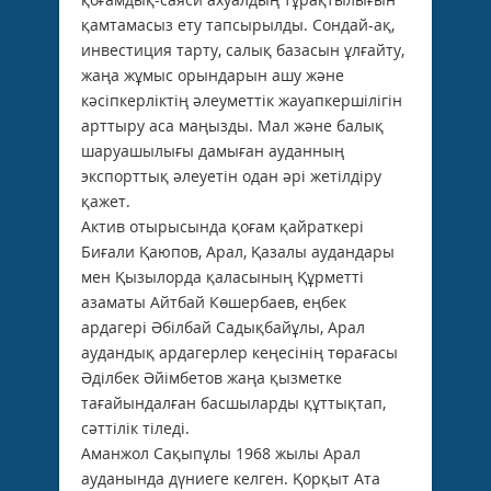
қамтамасыз ету тапсырылды. Сондай-ақ,
инвестиция тарту, салық базасын ұлғайту,
жаңа жұмыс орындарын ашу және
кәсіпкерліктің әлеуметтік жауапкершілігін
арттыру аса маңызды. Мал және балық
шаруашылығы дамыған ауданның
экспорттық әлеуетін одан әрі жетілдіру
қажет.
Актив отырысында қоғам қайраткері
Биғали Қаюпов, Арал, Қазалы аудандары
мен Қызылорда қаласының Құрметті
азаматы Айтбай Көшербаев, еңбек
ардагері Әбілбай Садықбайұлы, Арал
аудандық ардагерлер кеңесінің төрағасы
Әділбек Әйімбетов жаңа қызметке
тағайындалған басшыларды құттықтап,
сәттілік тіледі.
Аманжол Сақыпұлы 1968 жылы Арал
ауданында дүниеге келген. Қорқыт Ата