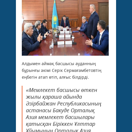
Алдымен аймақ басшысы ауданның
бұрынғы әкімі Серік Сермағамбетовтің
еңбегін атап өтіп, алғыс білдірді.
«Мемлекет басшысы өткен
жылы қараша айында
Әзірбайжан Республикасының
астанасы Бакуде Орталық
Азия мемлекет басшылары
қатысқан Біріккен Ұлттар
Ұйымының Орталық Азия