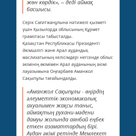
жөн көрдік», – деді аймақ
басшысы.
Серік Сағитжанұлына нәтижелі қызметі
үшін Қызылорда облысының Құрмет
грамотасы табысталды.
Қазақстан Республикасы Президенті
Әкімшілігі және Арал аудандық
мәслихатының келісімдері негізінде облыс
әкімінің өкімімен Арал ауданының әкімі
лауазымына Оңғарбаев Аманжол
Сақыпұлы тағайындалды.
«Аманжол Сақыпұлы - өңірдің
әлеуметтік-экономикалық
ахуалымен жақсы таныс,
аймақтың рухани-мәдени
дамуы жолында аянбай еңбек
еткен азаматтардың бірі.
Аудан әкімі ретінде Мемлекет