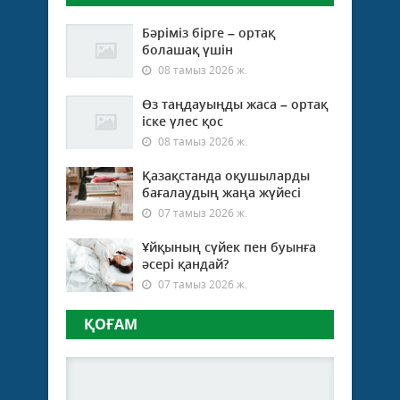
Бәріміз бірге – ортақ
болашақ үшін
08 тамыз 2026 ж.
Өз таңдауыңды жаса – ортақ
іске үлес қос
08 тамыз 2026 ж.
Қазақстанда оқушыларды
бағалаудың жаңа жүйесі
07 тамыз 2026 ж.
Ұйқының сүйек пен буынға
әсері қандай?
07 тамыз 2026 ж.
ҚОҒАМ