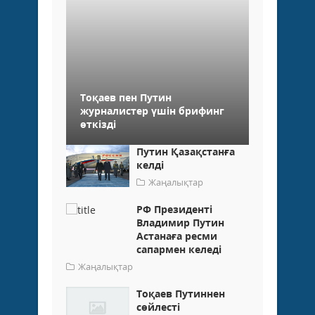
Тоқаев пен Путин
журналистер үшін брифинг
өткізді
Путин Қазақстанға
келді
Жаңалықтар
РФ Президенті
Владимир Путин
Астанаға ресми
сапармен келеді
Жаңалықтар
Тоқаев Путиннен
сөйлесті