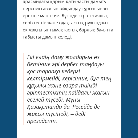
арасындағы қарым-қатынасты дамыту
перспективасын айқындау тұрғысынан
ерекше мәнге ие. Бүгінде стратегиялық
серіктестік және одақтастық рухындағы
екіжақты ынтымақтастық барлық бағытта
табысты дамып келеді.
Екі елдің даму жолдарын өз
бетінше әрі дербес таңдауы
қос тарапқа кедергі
келтірмейді, керісінше, бұл тең
құқылы және өзара тиімді
әріптестіктің пайдалы жағын
еселей түседі. Мұны
Қазақстанда да, Ресейде де
жақсы түсінеді, – деді
президент.