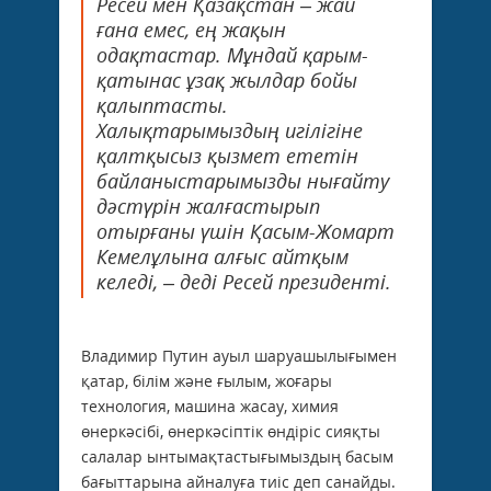
Ресей мен Қазақстан – жай
ғана емес, ең жақын
одақтастар. Мұндай қарым-
қатынас ұзақ жылдар бойы
қалыптасты.
Халықтарымыздың игілігіне
қалтқысыз қызмет ететін
байланыстарымызды нығайту
дәстүрін жалғастырып
отырғаны үшін Қасым-Жомарт
Кемелұлына алғыс айтқым
келеді, – деді Ресей президенті.
Владимир Путин ауыл шаруашылығымен
қатар, білім және ғылым, жоғары
технология, машина жасау, химия
өнеркәсібі, өнеркәсіптік өндіріс сияқты
салалар ынтымақтастығымыздың басым
бағыттарына айналуға тиіс деп санайды.