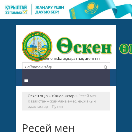
Osken-onir.kz ақпараттық агенттігі
Өскен өңір
»
Жаңалықтар
» Ресей мен
Қазақстан – жай ғана емес, ең жақын
одақтастар – Путин
Ресей мен