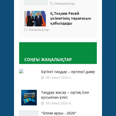
Жаңалықтар
Қ.Тоқаев Ресей
үкіметінің төрағасын
қабылдады
Жаңалықтар
Пікір қалдыру
СОҢҒЫ ЖАҢАЛЫҚТАР
Бүгінгі таңдау – ертеңгі даму
06 тамыз 2026 ж.
Таңдау жасау – ортақ іске
қосылған үлес
06 тамыз 2026 ж.
"Әлем аруы - 2026"