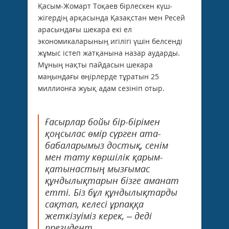
Қасым-Жомарт Тоқаев бірлескен күш-
жігердің арқасында Қазақстан мен Ресей
арасындағы шекара екі ел
экономикаларының игілігі үшін белсенді
жұмыс істеп жатқанына назар аударды.
Мұның нақты пайдасын шекара
маңындағы өңірлерде тұратын 25
миллионға жуық адам сезініп отыр.
Ғасырлар бойы бір-бірімен
қоңсылас өмір сүрген ата-
бабаларымыз достық, сенім
мен тату көршілік қарым-
қатынастың мызғымас
құндылықтарын бізге аманат
етті. Біз бұл құндылықтарды
сақтап, келесі ұрпаққа
жеткізуіміз керек, – деді
президент.