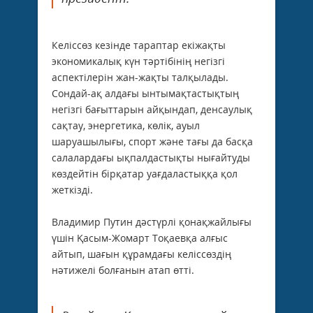
Келіссөз кезінде тараптар екіжақты
экономикалық күн тәртібінің негізгі
аспектілерін жан-жақты талқылады.
Сондай-ақ алдағы ынтымақтастықтың
негізгі бағыттарын айқындап, денсаулық
сақтау, энергетика, көлік, ауыл
шаруашылығы, спорт және тағы да басқа
салалардағы ықпалдастықты нығайтуды
көздейтін бірқатар уағдаластыққа қол
жеткізді.
Владимир Путин дәстүрлі қонақжайлығы
үшін Қасым-Жомарт Тоқаевқа алғыс
айтып, шағын құрамдағы келіссөздің
нәтижелі болғанын атап өтті.