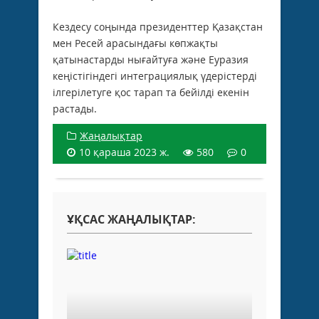
Кездесу соңында президенттер Қазақстан
мен Ресей арасындағы көпжақты
қатынастарды нығайтуға және Еуразия
кеңістігіндегі интеграциялық үдерістерді
ілгерілетуге қос тарап та бейілді екенін
растады.
Жаңалықтар
10 қараша 2023 ж.
580
0
ҰҚСАС ЖАҢАЛЫҚТАР: