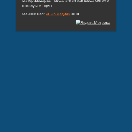
Материалдарды пайдаланған жағдайда сілтеме
жасалуы міндетті.
Меншік иесі:
«Сыр медиа»
ЖШС.