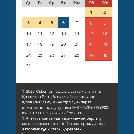
Дс
Сс
Ср
Бс
Жм
Сб
Жс
1
2
3
4
5
6
7
8
9
10
11
12
13
14
15
16
17
18
19
20
21
22
23
24
25
26
27
28
29
30
31
© 2026. Osken-onir.kz ақпараттық агенттігі.
Қазақстан Республикасы Ақпарат және
Қоғамдық даму министрлігі, Ақпарат
комитетінің тіркеу туралы № KZ66VPY00052385
куәлігі 21.07.2022 жылы берілген.
® Агенттік сайтында жарияланған барлық
мақалалар мен фото-бейне материалдардың
авторлық құқықтары қорғалған.