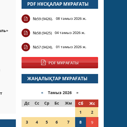
PDF НҰСҚАЛАР МҰРАҒАТЫ
08 тамыз 2026 ж.
№59 (9426).
аль»
04 тамыз 2026 ж.
№58 (9425)
01 тамыз 2026 ж.
№57 (9424).
PDF МҰРАҒАТЫ
н
ЖАҢАЛЫҚТАР МҰРАҒАТЫ
«
Тамыз 2026 »
т
Дс
Сс
Ср
Бс
Жм
Сб
Жс
1
2
3
4
5
6
7
8
9