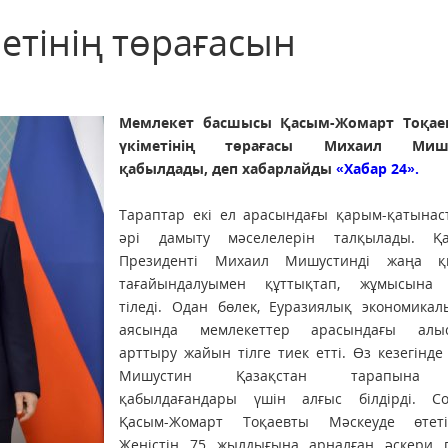
метінің төрағасын
Мемлекет басшысы Қасым-Жомарт Тоқае
үкіметінің төрағасы Михаил Мишу
қабылдады, деп хабарлайды
«Хабар 24».
Тараптар екі ел арасындағы қарым-қатынас
әрі дамыту мәселелерін талқылады. Қа
Президенті Михаил Мишустинді жаңа қ
тағайындалуымен құттықтап, жұмысына с
тіледі. Одан бөлек, Еуразиялық экономикал
аясында мемлекеттер арасындағы алыс-
арттыру жайын тілге тиек етті. Өз кезегінд
Мишустин Қазақстан тарапына
қабылдағандары үшін алғыс білдірді. Со
Қасым-Жомарт Тоқаевты Мәскеуде өтет
Жеңістің 75 жылдығына арналған әскери 