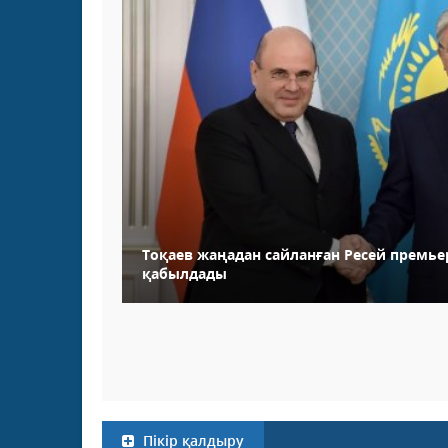
Тоқаев жаңадан сайланған Ресей премье
қабылдады
Пікір қалдыру