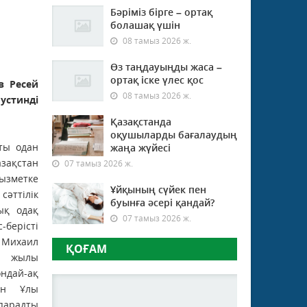
Бәріміз бірге – ортақ
болашақ үшін
08 тамыз 2026 ж.
Өз таңдауыңды жаса –
ортақ іске үлес қос
в Ресей
08 тамыз 2026 ж.
стинді
Қазақстанда
оқушыларды бағалаудың
ты одан
жаңа жүйесі
зақстан
07 тамыз 2026 ж.
ызметке
Ұйқының сүйек пен
әттілік
буынға әсері қандай?
ық одақ
07 тамыз 2026 ж.
берісті
е Михаил
ҚОҒАМ
 жылы
ндай-ақ
ін Ұлы
парадты