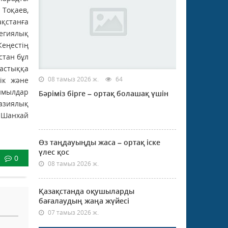
оқаев,
ақстанға
егиялық
еңестің
стан бұл
астыққа
08 тамыз 2026 ж.
64
ік және
имылдар
Бәріміз бірге – ортақ болашақ үшін
разиялық
, Шанхай
Өз таңдауыңды жаса – ортақ іске
үлес қос
0
08 тамыз 2026 ж.
Қазақстанда оқушыларды
бағалаудың жаңа жүйесі
07 тамыз 2026 ж.