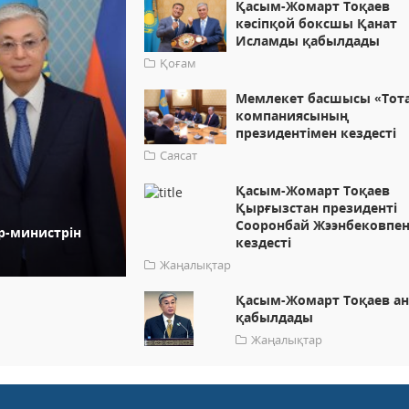
Қасым-Жомарт Тоқаев
кәсіпқой боксшы Қанат
Исламды қабылдады
Қоғам
Мемлекет басшысы «Тот
компаниясының
президентімен кездесті
Саясат
Қасым-Жомарт Тоқаев
Қырғызстан президенті
Сооронбай Жээнбековпе
р-министрін
кездесті
Жаңалықтар
Қасым-Жомарт Тоқаев ан
қабылдады
Жаңалықтар