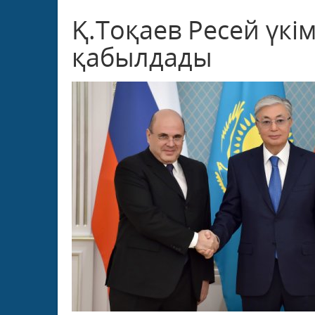
Қ.Тоқаев Ресей үкі
қабылдады