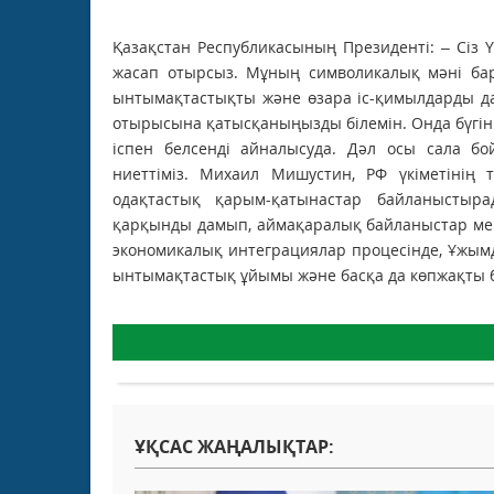
Қазақстан Республикасының Президенті: – Сіз 
жасап отырсыз. Мұның символикалық мәні бар
ынтымақтастықты және өзара іс-қимылдарды да
отырысына қатысқаныңызды білемін. Онда бүгінг
іспен белсенді айналысуда. Дәл осы сала бо
ниеттіміз. Михаил Мишустин, РФ үкіметінің 
одақтастық қарым-қатынастар байланыстыра
қарқынды дамып, аймақаралық байланыстар мен
экономикалық интеграциялар процесінде, Ұжымд
ынтымақтастық ұйымы және басқа да көпжақты ба
ҰҚСАС ЖАҢАЛЫҚТАР: