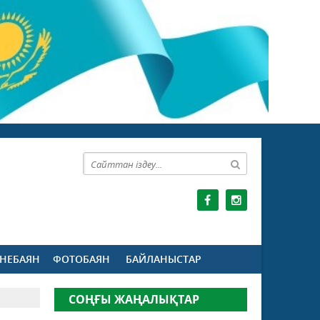
НЕБАЯН
ФОТОБАЯН
БАЙЛАНЫСТАР
СОҢҒЫ ЖАҢАЛЫҚТАР