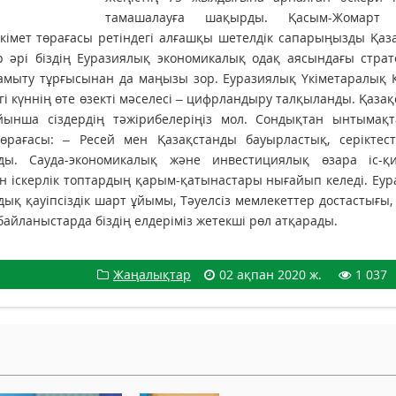
тамашалауға шақырды. Қасым-Жомарт Т
Үкімет төрағасы ретіндегі алғашқы шетелдік сапарыңызды Қаз
 әрі біздің Еуразиялық экономикалық одақ аясындағы страт
мыту тұрғысынан да маңызы зор. Еуразиялық Үкіметаралық К
і күннің өте өзекті мәселесі – цифрландыру талқыланды. Қазақ
йынша сіздердің тәжірибелеріңіз мол. Сондықтан ынтымақт
төрағасы: – Ресей мен Қазақстанды бауырластық, серіктест
ды. Сауда-экономикалық және инвестициялық өзара іс-қ
 іскерлік топтардың қарым-қатынастары нығайып келеді. Еу
ық қауіпсіздік шарт ұйымы, Тәуелсіз мемлекеттер достастығы
йланыстарда біздің елдеріміз жетекші рөл атқарады.
Жаңалықтар
02 ақпан 2020 ж.
1 037