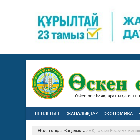
Osken-onir.kz ақпараттық агенттігі
НЕГІЗГІ БЕТ
ЖАҢАЛЫҚТАР
ЭКОНОМИКА
Өскен өңір
»
Жаңалықтар
» Қ.Тоқаев Ресей үкіметі