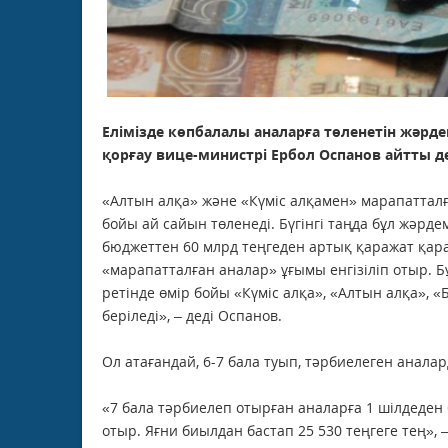
Елімізде көпбалалы аналарға төленетін жәрд
қорғау вице-министрі Ербол Оспанов айтты 
«Алтын алқа» және «Күміс алқамен» марапаттал
бойы ай сайын төленеді. Бүгінгі таңда бұл жәр
бюджеттен 60 млрд теңгеден артық қаражат қара
«марапатталған аналар» ұғымы енгізіліп отыр. 
ретінде өмір бойы «Күміс алқа», «Алтын алқа», 
беріледі», – деді Оспанов.
Ол атағандай, 6-7 бала туып, тәрбиелеген анала
«7 бала тәрбиелеп отырған аналарға 1 шілдеден
отыр. Яғни биылдан бастап 25 530 теңгеге тең», –