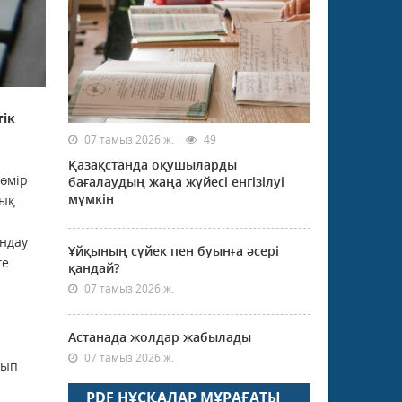
тік
07 тамыз 2026 ж.
49
Қазақстанда оқушыларды
 өмір
бағалаудың жаңа жүйесі енгізілуі
мүмкін
лық
ындау
Ұйқының сүйек пен буынға әсері
ге
қандай?
07 тамыз 2026 ж.
Астанада жолдар жабылады
07 тамыз 2026 ж.
йып
PDF НҰСҚАЛАР МҰРАҒАТЫ