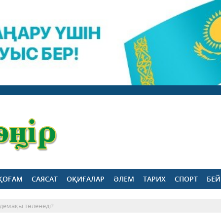
ҚОҒАМ
САЯСАТ
ОҚИҒАЛАР
ӘЛЕМ
ТАРИХ
СПОРТ
БЕЙ
демақы төленеді?