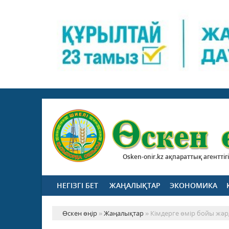
Osken-onir.kz ақпараттық агенттігі
НЕГІЗГІ БЕТ
ЖАҢАЛЫҚТАР
ЭКОНОМИКА
Өскен өңір
»
Жаңалықтар
» Кімдерге өмір бойы жәр