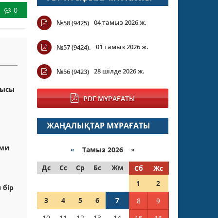
0
04 тамыз 2026 ж.
№58 (9425)
01 тамыз 2026 ж.
№57 (9424).
28 шілде 2026 ж.
№56 (9423)
қысы
PDF МҰРАҒАТЫ
ЖАҢАЛЫҚТАР МҰРАҒАТЫ
сми
«
Тамыз 2026 »
Дс
Сс
Ср
Бс
Жм
Сб
Жс
1
2
 бір
3
4
5
6
7
8
9
10
11
12
13
14