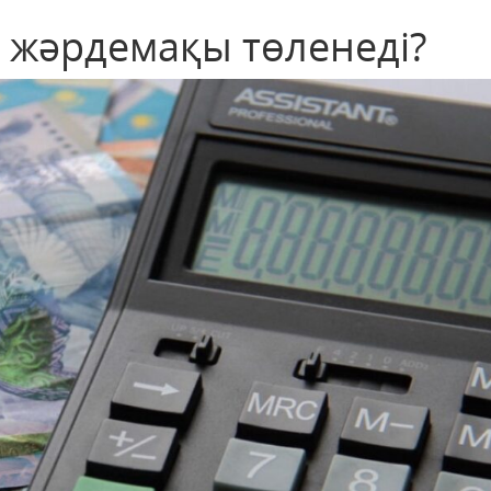
ы жәрдемақы төленеді?