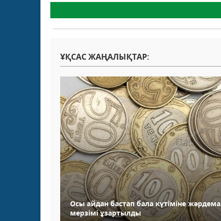
ҰҚСАС ЖАҢАЛЫҚТАР:
Осы айдан бастап бала күтіміне жәрдем
мерзімі ұзартылды