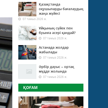
Қазақстанда
оқушыларды бағалаудың
жаңа жүйесі
07 тамыз 2026 ж.
Ұйқының сүйек пен
буынға әсері қандай?
07 тамыз 2026 ж.
Астанада жолдар
жабылады
07 тамыз 2026 ж.
Әрбір дауыс – ортақ
мүдде жолында
07 тамыз 2026 ж.
ҚОҒАМ