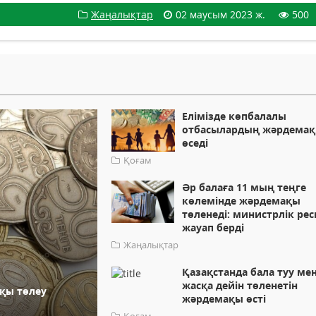
Жаңалықтар
02 маусым 2023 ж.
500
Елімізде көпбалалы
отбасылардың жәрдема
өседі
Қоғам
Әр балаға 11 мың теңге
көлемінде жәрдемақы
төленеді: министрлік ре
жауап берді
Жаңалықтар
Қазақстанда бала туу мен
жасқа дейін төленетін
ақы төлеу
жәрдемақы өсті