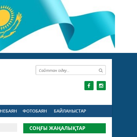
НЕБАЯН
ФОТОБАЯН
БАЙЛАНЫСТАР
СОҢҒЫ ЖАҢАЛЫҚТАР