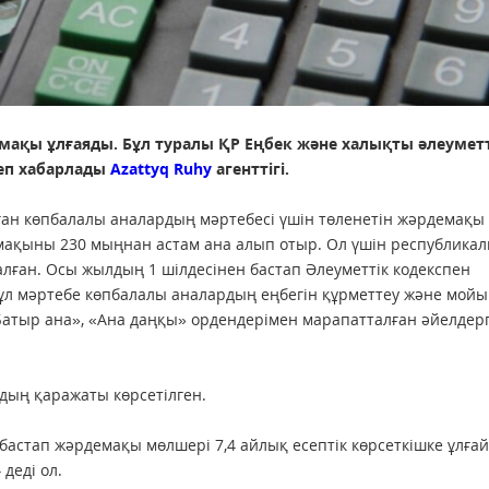
емақы ұлғаяды. Бұл туралы ҚР Еңбек және халықты әлеумет
деп хабарлады
Azattyq Ruhy
агенттігі.
ған көпбалалы аналардың мәртебесі үшін төленетін жәрдемақы
демақыны 230 мыңнан астам ана алып отыр. Ол үшін республика
лған. Осы жылдың 1 шілдесінен бастап Әлеуметтік кодекспен
Бұл мәртебе көпбалалы аналардың еңбегін құрметтеу және мой
«Батыр ана», «Ана даңқы» ордендерімен марапатталған әйелдер
рдың қаражаты көрсетілген.
 бастап жәрдемақы мөлшері 7,4 айлық есептік көрсеткішке ұлға
 деді ол.