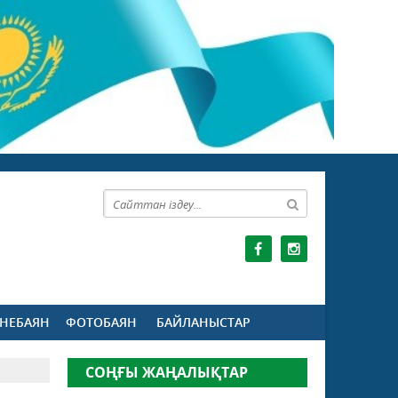
НЕБАЯН
ФОТОБАЯН
БАЙЛАНЫСТАР
СОҢҒЫ ЖАҢАЛЫҚТАР