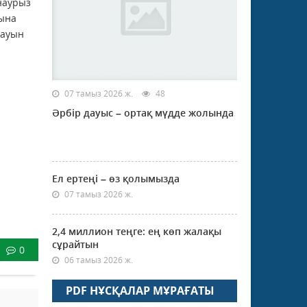
наурыз
рына
сауын
07 тамыз 2026 ж.
48
Әрбір дауыс – ортақ мүдде жолында
Ел ертеңі – өз қолымызда
07 тамыз 2026 ж.
2,4 миллион теңге: ең көп жалақы
сұрайтын
0
06 тамыз 2026 ж.
PDF НҰСҚАЛАР МҰРАҒАТЫ