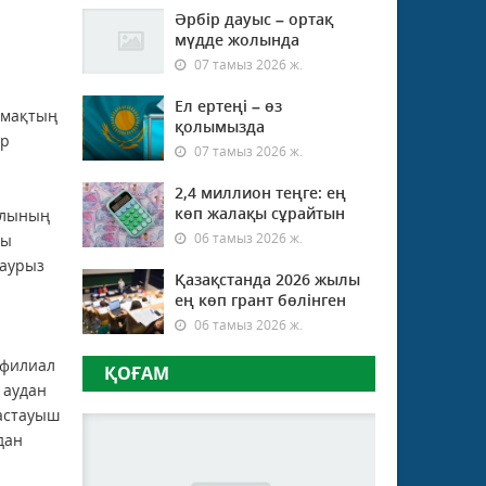
Әрбір дауыс – ортақ
мүдде жолында
07 тамыз 2026 ж.
Ел ертеңі – өз
ымақтың
қолымызда
ор
07 тамыз 2026 ж.
2,4 миллион теңге: ең
көп жалақы сұрайтын
ұлының
06 тамыз 2026 ж.
мы
наурыз
Қазақстанда 2026 жылы
ең көп грант бөлінген
06 тамыз 2026 ж.
 филиал
ҚОҒАМ
 аудан
бастауыш
дан