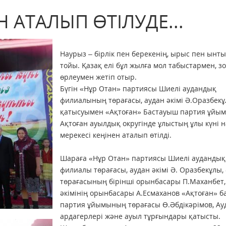
 АТАЛЫП ӨТІЛУДЕ...
Наурыз – бірлік пен берекенің, ырыс пен ынт
тойы. Қазақ елі бұл жылға мол табыстармен, з
өрлеумен жетіп отыр.
Бүгін «Нұр Отан» партиясы Шиелі аудандық
филиалының төрағасы, аудан әкімі Ә.Оразбек
қатысуымен «Ақтоған» Бастауыш партия ұйы
Ақтоған ауылдық округінде ұлыстың ұлы күні 
мерекесі кеңінен аталып өтілді.
Шараға «Нұр Отан» партиясы Шиелі аудандық
филиалы төрағасы, аудан әкімі Ә. Оразбекұлы,
төрағасының бірінші орынбасары П.Маханбет,
әкімінің орынбасары А.Есмаханов «Ақтоған» 
партия ұйымының төрағасы Ө.Әбдікәрімов, Ау
ардагерлері және ауыл тұрғындары қатысты.