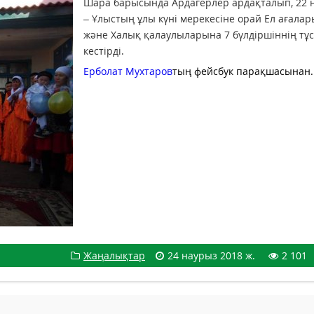
Шара барысында Ардагерлер ардақталып, 22 
– Ұлыстың ұлы күні мерекесіне орай Ел ағала
және Халық қалаулыларына 7 бүлдіршіннің тұ
кестірді.
Ерболат Мухтаров
тың фейсбук парақшасынан.
Жаңалықтар
24 наурыз 2018 ж.
2 101