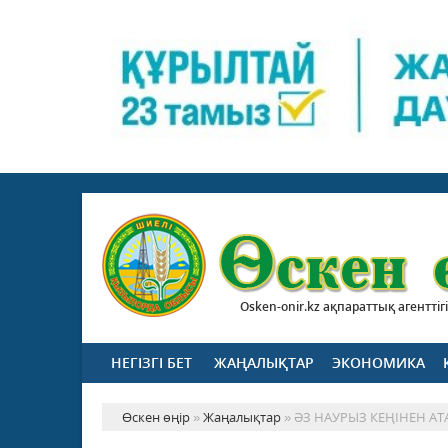
Osken-onir.kz ақпараттық агенттігі
НЕГІЗГІ БЕТ
ЖАҢАЛЫҚТАР
ЭКОНОМИКА
Өскен өңір
»
Жаңалықтар
» ӘЗ НАУРЫЗ КЕҢІНЕН АТА