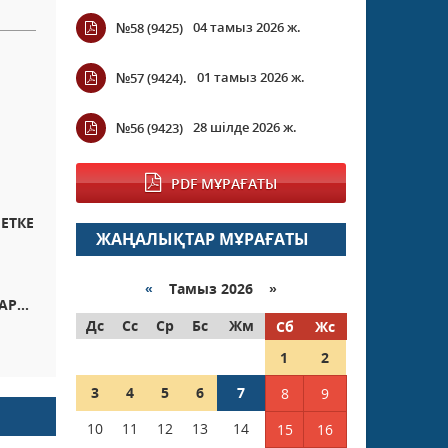
04 тамыз 2026 ж.
№58 (9425)
01 тамыз 2026 ж.
№57 (9424).
28 шілде 2026 ж.
№56 (9423)
PDF МҰРАҒАТЫ
ЕТКЕ
ЖАҢАЛЫҚТАР МҰРАҒАТЫ
«
Тамыз 2026 »
Р...
Дс
Сс
Ср
Бс
Жм
Сб
Жс
1
2
3
4
5
6
7
8
9
10
11
12
13
14
15
16