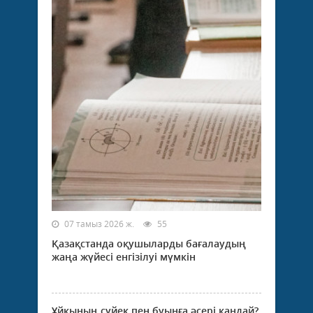
07 тамыз 2026 ж.
55
Қазақстанда оқушыларды бағалаудың
жаңа жүйесі енгізілуі мүмкін
Ұйқының сүйек пен буынға әсері қандай?