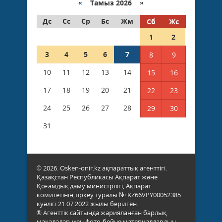
«
Тамыз 2026 »
Дс
Сс
Ср
Бс
Жм
Сб
Жс
1
2
3
4
5
6
7
8
9
10
11
12
13
14
15
16
17
18
19
20
21
22
23
24
25
26
27
28
29
30
31
© 2026. Osken-onir.kz ақпараттық агенттігі.
Қазақстан Республикасы Ақпарат және
Қоғамдық даму министрлігі, Ақпарат
комитетінің тіркеу туралы № KZ66VPY00052385
куәлігі 21.07.2022 жылы берілген.
® Агенттік сайтында жарияланған барлық
мақалалар мен фото-бейне материалдардың