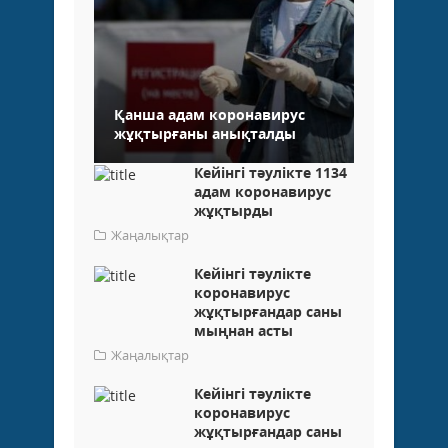
Қанша адам коронавирус
жұқтырғаны анықталды
Кейінгі тәулікте 1134
адам коронавирус
жұқтырды
Жаңалықтар
Кейінгі тәулікте
коронавирус
жұқтырғандар саны
мыңнан асты
Жаңалықтар
Кейінгі тәулікте
коронавирус
жұқтырғандар саны