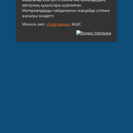
авторлық құқықтары қорғалған.
Материалдарды пайдаланған жағдайда сілтеме
жасалуы міндетті.
Меншік иесі:
«Сыр медиа»
ЖШС.