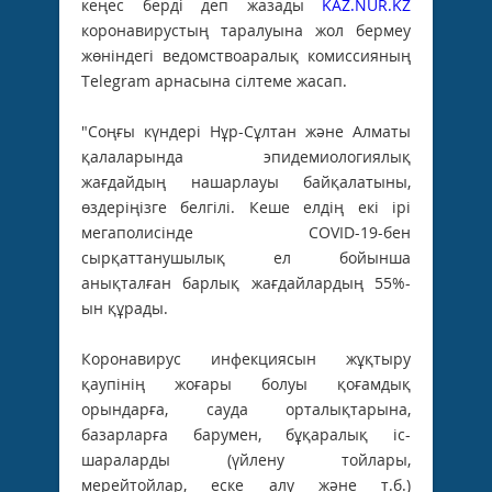
кеңес берді деп жазады
KAZ.NUR.KZ
коронавирустың таралуына жол бермеу
жөніндегі ведомствоаралық комиссияның
Telegram арнасына сілтеме жасап.
"Соңғы күндері Нұр-Сұлтан және Алматы
қалаларында эпидемиологиялық
жағдайдың нашарлауы байқалатыны,
өздеріңізге белгілі. Кеше елдің екі ірі
мегаполисінде COVID-19-бен
сырқаттанушылық ел бойынша
анықталған барлық жағдайлардың 55%-
ын құрады.
Коронавирус инфекциясын жұқтыру
қаупінің жоғары болуы қоғамдық
орындарға, сауда орталықтарына,
базарларға барумен, бұқаралық іс-
шараларды (үйлену тойлары,
мерейтойлар, еске алу және т.б.)