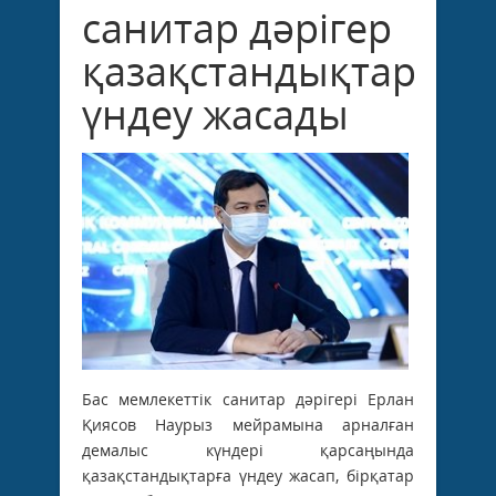
санитар дәрігер
қазақстандықтарға
үндеу жасады
Бас мемлекеттік санитар дәрігері Ерлан
Қиясов Наурыз мейрамына арналған
демалыс күндері қарсаңында
қазақстандықтарға үндеу жасап, бірқатар