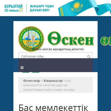
Osken-onir.kz ақпараттық агенттігі
Өскен өңір
»
Жаңалықтар
» Бас
мемлекеттік санитар дәрігер
қазақстандықтарға үндеу жасады
Бас мемлекеттік