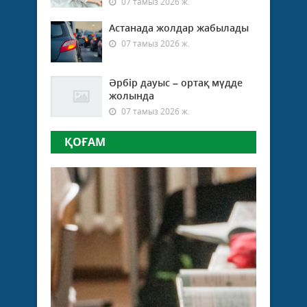
07 тамыз 2026 ж.
Астанада жолдар жабылады
07 тамыз 2026 ж.
Әрбір дауыс – ортақ мүдде
жолында
07 тамыз 2026 ж.
ҚОҒАМ