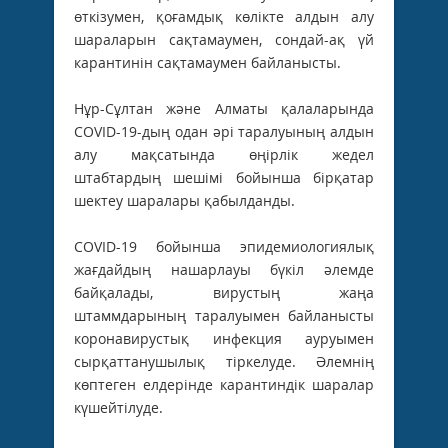
өткізумен, қоғамдық көлікте алдын алу
шараларын сақтамаумен, сондай-ақ үй
карантинін сақтамаумен байланысты.
Нұр-Сұлтан және Алматы қалаларында
COVID-19-дың одан әрі таралуының алдын
алу мақсатында өңірлік жедел
штабтардың шешімі бойынша бірқатар
шектеу шаралары қабылданды.
COVID-19 бойынша эпидемиологиялық
жағдайдың нашарлауы бүкіл әлемде
байқалады, вирустың жаңа
штаммдарының таралуымен байланысты
коронавирустық инфекция ауруымен
сырқаттанушылық тіркелуде. Әлемнің
көптеген елдерінде карантиндік шаралар
күшейтілуде.