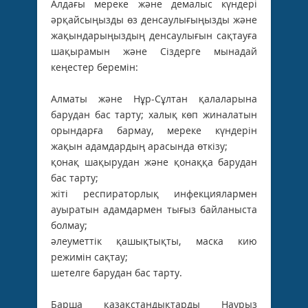
Алдағы мереке және демалыс күндері
әрқайсыңызды өз денсаулығыңызды және
жақындарыңыздың денсаулығын сақтауға
шақырамын және Сіздерге мынадай
кеңестер беремін:
Алматы және Нұр-Сұлтан қалаларына
барудан бас тарту; халық көп жиналатын
орындарға бармау, мереке күндерін
жақын адамдардың арасында өткізу;
қонақ шақырудан және қонаққа барудан
бас тарту;
жіті респираторлық инфекциялармен
ауыратын адамдармен тығыз байланыста
болмау;
әлеуметтік қашықтықты, маска кию
режимін сақтау;
шетелге барудан бас тарту.
Барша қазақстандықтарды Наурыз