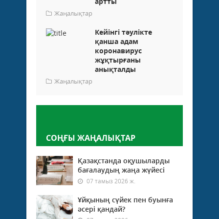
артты
Жаңалықтар
Кейінгі тәулікте
қанша адам
коронавирус
жұқтырғаны
анықталды
Жаңалықтар
Пікір қалдыру
СОҢҒЫ ЖАҢАЛЫҚТАР
Қазақстанда оқушыларды
бағалаудың жаңа жүйесі
07 тамыз 2026 ж.
Ұйқының сүйек пен буынға
әсері қандай?