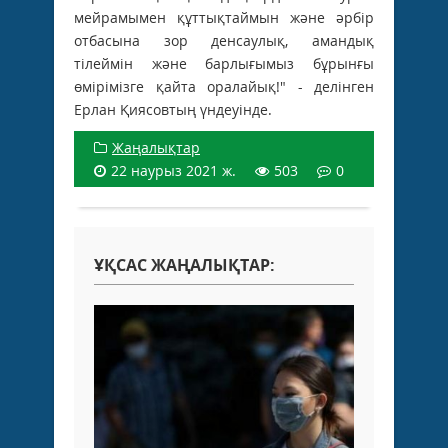
мейрамымен құттықтаймын және әрбір
отбасына зор денсаулық, амандық
тілеймін және барлығымыз бұрынғы
өмірімізге қайта оралайық!" - делінген
Ерлан Қиясовтың үндеуінде.
Жаңалықтар
22 наурыз 2021 ж.
503
0
ҰҚСАС ЖАҢАЛЫҚТАР: