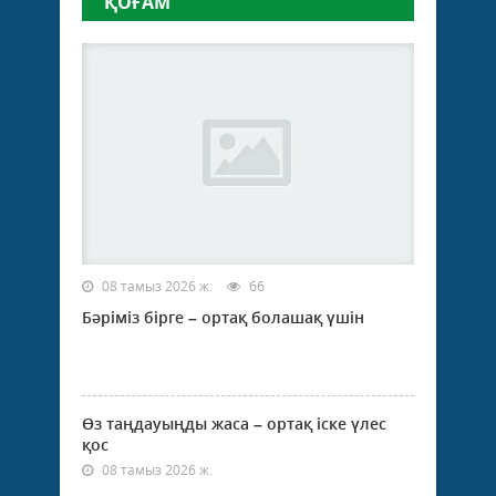
ҚОҒАМ
08 тамыз 2026 ж.
66
Бәріміз бірге – ортақ болашақ үшін
Өз таңдауыңды жаса – ортақ іске үлес
қос
08 тамыз 2026 ж.