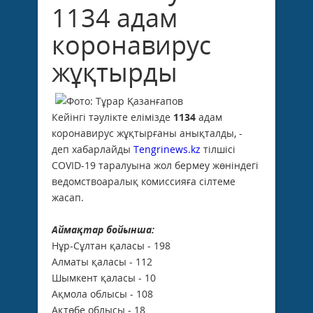
1134 адам
коронавирус
жұқтырды
Кейінгі тәулікте елімізде
1134
адам
коронавирус жұқтырғаны анықталды, -
деп хабарлайды
Tengrinews.kz
тілшісі
COVID-19 таралуына жол бермеу жөніндегі
ведомствоаралық комиссияға сілтеме
жасап.
Аймақтар бойынша:
Нұр-Сұлтан қаласы - 198
Алматы қаласы - 112
Шымкент қаласы - 10
Ақмола облысы - 108
Ақтөбе облысы - 18