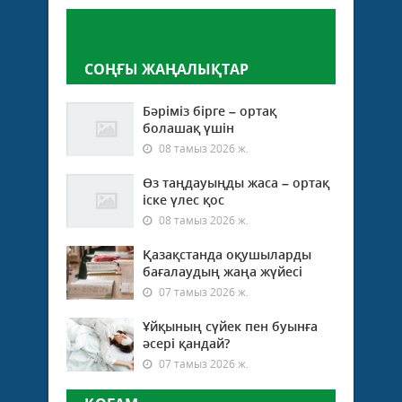
Пікір қалдыру
СОҢҒЫ ЖАҢАЛЫҚТАР
Бәріміз бірге – ортақ
болашақ үшін
08 тамыз 2026 ж.
Өз таңдауыңды жаса – ортақ
іске үлес қос
08 тамыз 2026 ж.
Қазақстанда оқушыларды
бағалаудың жаңа жүйесі
07 тамыз 2026 ж.
Ұйқының сүйек пен буынға
әсері қандай?
07 тамыз 2026 ж.