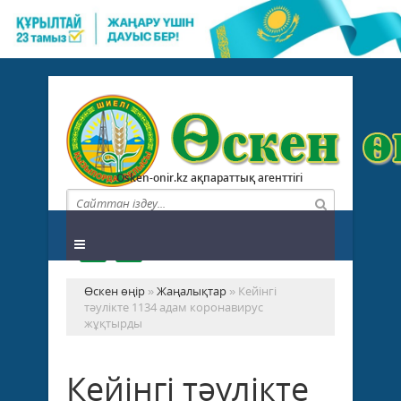
Osken-onir.kz ақпараттық агенттігі
Өскен өңір
»
Жаңалықтар
» Кейінгі
тәулікте 1134 адам коронавирус
жұқтырды
Кейінгі тәулікте