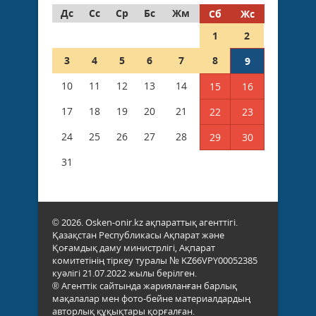
Дс
Сс
Ср
Бс
Жм
Сб
Жс
1
2
3
4
5
6
7
8
9
10
11
12
13
14
15
16
17
18
19
20
21
22
23
24
25
26
27
28
29
30
31
© 2026. Osken-onir.kz ақпараттық агенттігі.
Қазақстан Республикасы Ақпарат және
Қоғамдық даму министрлігі, Ақпарат
комитетінің тіркеу туралы № KZ66VPY00052385
куәлігі 21.07.2022 жылы берілген.
® Агенттік сайтында жарияланған барлық
мақалалар мен фото-бейне материалдардың
авторлық құқықтары қорғалған.