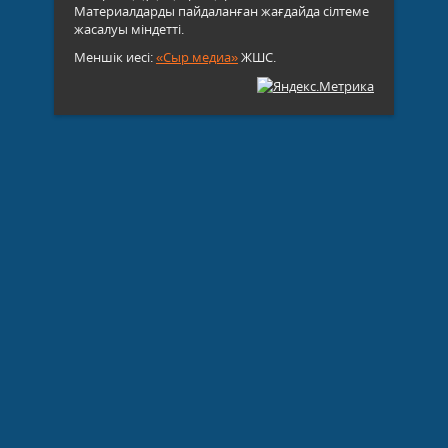
Материалдарды пайдаланған жағдайда сілтеме
жасалуы міндетті.
Меншік иесі:
«Сыр медиа»
ЖШС.