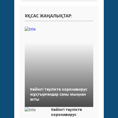
ҰҚСАС ЖАҢАЛЫҚТАР:
Кейінгі тәулікте коронавирус
жұқтырғандар саны мыңнан
асты
Кейінгі тәулікте
коронавирус