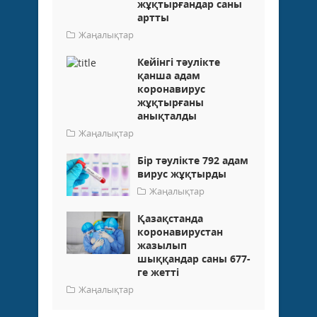
жұқтырғандар саны
артты
Жаңалықтар
Кейінгі тәулікте
қанша адам
коронавирус
жұқтырғаны
анықталды
Жаңалықтар
Бір тәулікте 792 адам
вирус жұқтырды
Жаңалықтар
Қазақстанда
коронавирустан
жазылып
шыққандар саны 677-
ге жетті
Жаңалықтар